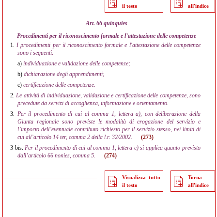
il testo
all'indice
Art. 66 quinquies
Procedimenti per il riconoscimento formale e l’attestazione delle competenze
1.
I procedimenti per il riconoscimento formale e l'attestazione delle competenze
sono i seguenti:
a)
individuazione e validazione delle competenze;
b)
dichiarazione degli apprendimenti;
c)
certificazione delle competenze.
2.
Le attività di individuazione, validazione e certificazione delle competenze, sono
precedute da servizi di accoglienza, informazione e orientamento.
3.
Per il procedimento di cui al comma 1, lettera a), con deliberazione della
Giunta regionale sono previste le modalità di erogazione del servizio e
l’importo dell’eventuale contributo richiesto per il servizio stesso, nei limiti di
cui all’articolo 14 ter, comma 2 della l.r. 32/2002.
(273)
3 bis.
Per il procedimento di cui al comma 1, lettera c) si applica quanto previsto
dall’articolo 66 nonies, comma 5.
(274)
Visualizza tutto
Torna
il testo
all'indice