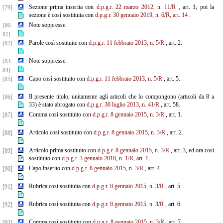
Sezione prima inserita con
d.p.g.r. 22 marzo 2012, n. 11/R
, art. 1; poi la
[79]
sezione è così sostituita con
d.p.g.r. 30 gennaio 2019, n. 6/R, art. 14
.
Note soppresse.
[80-
81]
Parole così sostituite con
d.p.g.r. 11 febbraio 2013, n. 5/R
, art. 2.
[82]
Note soppresse.
[83-
84]
Capo così sostituito con
d.p.g.r. 11 febbraio 2013, n. 5/R
, art. 5.
[85]
Il presente titolo, unitamente agli articoli che lo compongono (articoli da 8 a
[86]
33) è stato abrogato con
d.p.g.r. 30 luglio 2013, n. 41/R
, art. 58.
Comma così sostituito con
d.p.g.r. 8 gennaio 2015, n. 3/R
, art. 1.
[87]
Articolo così sostituito con
d.p.g.r. 8 gennaio 2015, n. 3/R
, art. 2.
[88]
Articolo prima sostituito con
d.p.g.r. 8 gennaio 2015, n. 3/R
, art. 3, ed ora così
[89]
sostituito con
d.p.g.r. 3 gennaio 2018, n. 1/R, art. 1
.
Capo inserito con
d.p.g.r. 8 gennaio 2015, n. 3/R
, art. 4.
[90]
Rubrica così sostituita con
d.p.g.r. 8 gennaio 2015, n. 3/R
, art. 5.
[91]
Rubrica così sostituita con
d.p.g.r. 8 gennaio 2015, n. 3/R
, art. 6.
[92]
Comma così sostituito con
d.p.g.r. 8 gennaio 2015, n. 3/R
, art. 7.
[93]