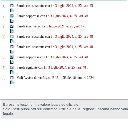
Parole così sostituite con
l.r. 3 luglio 2024, n. 25
, art. 45
.
[1]
Parole soppresse con
l.r. 3 luglio 2024, n. 25
, art. 46
.
[2]
Parola inserita con
l.r. 3 luglio 2024, n. 25
, art. 47
.
[3]
Parola così sostituita con
l.r. 3 luglio 2024, n. 25
, art. 48
.
[4]
Parole così sostituite con
l.r. 3 luglio 2024, n. 25
, art. 48
.
[5]
Parola soppressa con
l.r. 3 luglio 2024, n. 25
, art. 48
.
[6]
Parole aggiunte con
l.r. 3 luglio 2024, n. 25
, art. 48
.
[7]
Vedi Avviso di rettifica su B.U. n. 53 del 16 ottobre 2024.
[8]
Il presente testo non ha valore legale ed ufficiale.
Solo i testi pubblicati sul Bollettino Ufficiale della Regione Toscana hanno val
legale.