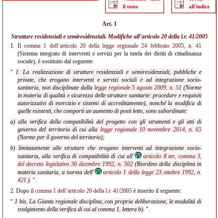
il testo
all'indice
Art. 1
Strutture residenziali e semiresidenziali. Modifiche all’
articolo 20 della l.r. 41/2005
1.
Il
comma 1 dell’articolo 20 della legge regionale 24 febbraio 2005, n. 41
(Sistema integrato di interventi e servizi per la tutela dei diritti di cittadinanza
sociale), è sostituito dal seguente:
“
1. La realizzazione di strutture residenziali e semiresidenziali, pubbliche e
private, che erogano interventi e servizi sociali e ad integrazione socio-
sanitaria, non disciplinate dalla
legge regionale 5 agosto 2009, n. 51
(Norme
in materia di qualità e sicurezza delle strutture sanitarie: procedure e requisiti
autorizzativi di esercizio e sistemi di accreditamento), nonché la modifica di
quelle esistenti, che comporti un aumento di posti letto, sono subordinate:
a) alla verifica della compatibilità del progetto con gli strumenti e gli atti di
governo del territorio di cui alla
legge regionale 10 novembre 2014, n. 65
(Norme per il governo del territorio);
b) limitatamente alle strutture che erogano interventi ad integrazione socio-
sanitaria, alla verifica di compatibilità di cui all'
articolo 8 ter, comma 3,
del decreto legislativo 30 dicembre 1992, n. 502
(Riordino della disciplina in
materia sanitaria, a norma dell'
articolo 1 della legge 23 ottobre 1992, n.
421
).
”.
2.
Dopo il
comma 1 dell’articolo 20 della l.r. 41/2005
è inserito il seguente:
“
1 bis. La Giunta regionale disciplina, con propria deliberazione, le modalità di
svolgimento della verifica di cui al comma 1, lettera b).
”.