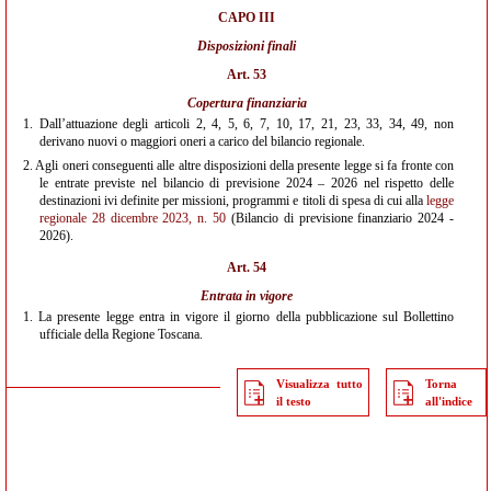
CAPO III
Disposizioni finali
Art. 53
Copertura finanziaria
1.
Dall’attuazione degli articoli 2, 4, 5, 6, 7, 10, 17, 21, 23, 33, 34, 49, non
derivano nuovi o maggiori oneri a carico del bilancio regionale.
2.
Agli oneri conseguenti alle altre disposizioni della presente legge si fa fronte con
le entrate previste nel bilancio di previsione 2024 – 2026 nel rispetto delle
destinazioni ivi definite per missioni, programmi e titoli di spesa di cui alla
legge
regionale 28 dicembre 2023, n. 50
(Bilancio di previsione finanziario 2024 -
2026).
Art. 54
Entrata in vigore
1.
La presente legge entra in vigore il giorno della pubblicazione sul Bollettino
ufficiale della Regione Toscana.
Visualizza tutto
Torna
il testo
all'indice