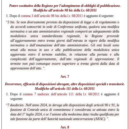
Potere sostitutivo della Regione per l’adempimento di obblighi di pubblicazione.
Modifiche all’
articolo 98 bis della l.r. 68/2011
1.
Dopo il
comma 3 dell’articolo 98 bis della l.r. 68/2011
è aggiunto il seguente:
“
3 bis. Se non diversamente previsto da disposizioni di legge o di regolamento o
da accordi sottoscritti in sede di Conferenza unificata, qualora una modifica
normativa o un atto
amministrativo regionale comporti un adeguamento della
modulistica unica standardizzata regionale, la Regione provvede
all’aggiornamento entro trenta giorni dall’entrata in vigore della modifica
normativa o dall’emanazione dell’atto amministrativo. Gli enti locali sono
tenuti alla messa in uso e alla pubblicazione della modulistica unica
aggiornata entro il termine stabilito, in relazione alla portata e alla
complessità dell’aggiornamento, dall’atto regionale di approvazione. Il
termine non può comunque essere superiore a trenta giorni dalla data di
approvazione dell’atto.
”.
Art. 7
Decorrenze, efficacia di disposizioni abrogate, altre disposizioni speciali e transitorie.
Modifiche all’
articolo 111 della l.r. 68/2011
1.
Dopo il
comma 7 undecies dell’articolo 111 della l.r. 68/2011
è aggiunto il
seguente:
“
7 duodecies. Nell’anno 2024, in deroga alle disposizioni degli articoli 90 e 91, la
funzione di Centrale unica di committenza è considerata se attivata entro la
data del 1° luglio 2024, e se l’unione alla medesima data risulta qualificata per
tale funzione da parte dell’Autorità nazionale anticorruzione (ANAC).
”.
Art. 8