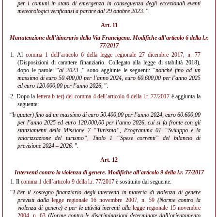
per i comuni in stato di emergenza in conseguenza degli eccezionali eventi
meteorologici verificatisi a partire dal 29 ottobre 2023.
”.
Art. 11
Manutenzione dell’itinerario della Via Francigena. Modifiche all’
articolo 6 della l.r.
77/2017
1.
Al
comma 1 dell’articolo 6 della legge regionale 27 dicembre 2017, n. 77
(Disposizioni di carattere finanziario. Collegato alla legge di stabilità 2018),
dopo le parole: “
al 2023
,” sono aggiunte le seguenti: “
nonché fino ad un
massimo di euro 50.400,00 per l’anno 2024, euro 60.600,00 per l’anno 2025
ed euro 120.000,00 per l’anno 2026,
”.
2.
Dopo la
lettera b ter) del comma 4 dell’articolo 6 della l.r. 77/2017
è aggiunta la
seguente:
“
b quater) fino ad un massimo di euro 50.400,00 per l’anno 2024, euro 60.600,00
per l’anno 2025 ed euro 120.000,00 per l’anno 2026, cui si fa fronte con gli
stanziamenti della Missione 7 “Turismo”, Programma 01 “Sviluppo e la
valorizzazione del turismo”, Titolo 1 “Spese correnti” del bilancio di
previsione 2024 – 2026.
”.
Art. 12
Interventi contro la violenza di genere. Modifiche all’
articolo 9 della l.r. 77/2017
1. Il
comma 1 dell’articolo 9 della l.r. 77/2017
è sostituito dal seguente:
“
1.Per il sostegno finanziario degli interventi in materia di violenza di genere
previsti dalla
legge regionale 16 novembre 2007, n. 59
(Norme contro la
violenza di genere) e per le attività inerenti alla
legge regionale 15 novembre
2004, n. 63
(Norme contro le discriminazioni determinate dall’orientamento