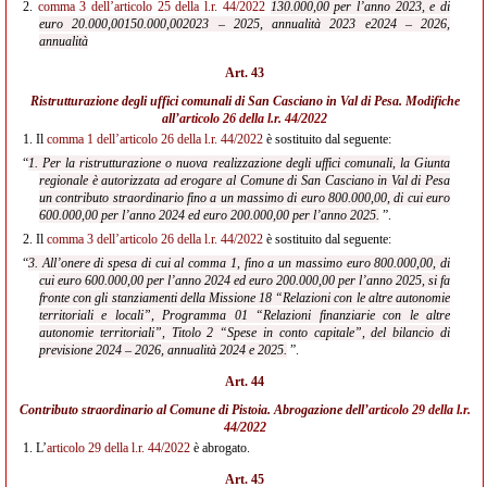
2.
comma 3 dell’articolo 25 della l.r. 44/2022
130.000,00 per l’anno 2023, e di
euro 20.000,00
150.000,00
2023 – 2025, annualità 2023 e
2024 – 2026,
annualità
Art. 43
Ristrutturazione degli uffici comunali di San Casciano in Val di Pesa. Modifiche
all’
articolo 26 della l.r. 44/2022
1.
Il
comma 1 dell’articolo 26 della l.r. 44/2022
è sostituito dal seguente:
“
1. Per la ristrutturazione o nuova realizzazione degli uffici comunali, la Giunta
regionale è autorizzata ad erogare al Comune di San Casciano in Val di Pesa
un contributo straordinario fino a un massimo di euro 800.000,00, di cui euro
600.000,00 per l’anno 2024 ed euro 200.000,00 per l’anno 2025.
”.
2.
Il
comma 3 dell’articolo 26 della l.r. 44/2022
è sostituito dal seguente:
“
3. All’onere di spesa di cui al comma 1, fino a un massimo euro 800.000,00, di
cui euro 600.000,00 per l’anno 2024 ed euro 200.000,00 per l’anno 2025, si fa
fronte con gli stanziamenti della Missione 18 “Relazioni con le altre autonomie
territoriali e locali”, Programma 01 “Relazioni finanziarie con le altre
autonomie territoriali”, Titolo 2 “Spese in conto capitale”, del bilancio di
previsione 2024 – 2026, annualità 2024 e 2025.
”.
Art. 44
Contributo straordinario al Comune di Pistoia. Abrogazione dell’
articolo 29 della l.r.
44/2022
1.
L’
articolo 29 della l.r. 44/2022
è abrogato.
Art. 45