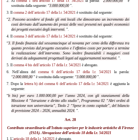
2.
Al
comma 1 dell’articolo 17 della l.r. 54/2021
la parola: “
2.000.000,00
” è
sostituita dalla seguente: “
3.000.000,00
”.
3.
Il
comma 2 dell’articolo 17 della l.r. 54/2021
è sostituito dal seguente:
“
2. Possono accedere al fondo gli enti locali che dimostrano un incremento dei
costi derivato dall’aumento dei prezzi delle voci presenti nei quadri economici
dei progetti esecutivi degli interventi.
”.
4.
Il
comma 3 dell’articolo 17 della l.r. 54/2021
è sostituito dal seguente:
“
3. Il fondo finanzia dal sessantacinque al novanta per cento della differenza tra
quanto previsto dal progetto esecutivo e l’effettivo costo per portare a termine
la realizzazione dell’intervento. Sono inoltre finanziabili i maggiori costi
derivati da adeguamenti progettuali legati ad aggiornamenti normativi.
”.
5.
Il
comma 4 bis dell’articolo 17 della l.r. 54/2021
è abrogato.
6.
Nell’alinea del
comma 6 dell’articolo 17 della l.r. 54/2021
la parola:
“
2.000.000,00
” è sostituita dalla seguente: “
3.000.000,00
”.
7.
Dopo la
lettera b) del comma 6 dell’articolo 17 della l.r. 54/2021
è aggiunta la
seguente:
“
b bis) per euro 1.000.000,00 per l’anno 2024, con gli stanziamenti della
Missione 4 “Istruzione e diritto allo studio”, Programma 02 “Altri ordini di
istruzione non universitaria”, Titolo 2 “Spese in conto capitale”, del bilancio
di previsione 2024 – 2026, annualità 2024.
”.
Art. 28
Contributo straordinario all’Istituto superiore per le industrie artistiche di Firenze
(ISIA). Abrogazione dell’
articolo 18 della l.r. 54/2021
1.
L’
articolo 18 della l.r. 54/2021
è abrogato.