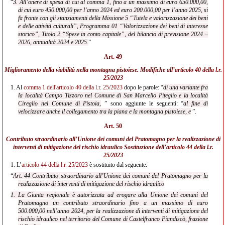
“
3. All’onere di spesa di cui al comma 1, fino a un massimo di euro 650.000,00,
di cui euro 450.000,00 per l’anno 2024 ed euro 200.000,00 per l’anno 2025, si
fa fronte con gli stanziamenti della Missione 5 “Tutela e valorizzazione dei beni
e delle attività culturali”, Programma 01 “Valorizzazione dei beni di interesse
storico”, Titolo 2 “Spese in conto capitale”, del bilancio di previsione 2024 –
2026, annualità 2024 e 2025.
”
Art. 49
Miglioramento della viabilità nella montagna pistoiese. Modifiche all’
articolo 40 della l.r.
25/2023
1.
Al
comma 1 dell'articolo 40 della l.r. 25/2023
dopo le parole: “
di una variante fra
la località Campo Tizzoro nel Comune di San Marcello Piteglio e la località
Cireglio nel Comune di Pistoia,
” sono aggiunte le seguenti: “
al fine di
velocizzare anche il collegamento tra la piana e la montagna pistoiese, e
”.
Art. 50
Contributo straordinario all’Unione dei comuni del Pratomagno per la realizzazione di
interventi di mitigazione del rischio idraulico Sostituzione dell’
articolo 44 della l.r.
25/2023
1.
L’
articolo 44 della l.r. 25/2023
è sostituito dal seguente:
“
Art. 44 Contributo straordinario all’Unione dei comuni del Pratomagno per la
realizzazione di
interventi di mitigazione del rischio idraulico
1. La Giunta regionale è autorizzata ad erogare alla Unione dei comuni del
Pratomagno un contributo straordinario fino a un massimo di euro
500.000,00 nell’anno 2024, per la realizzazione di interventi di mitigazione del
rischio idraulico nel territorio del Comune di Castelfranco Piandiscò, frazione