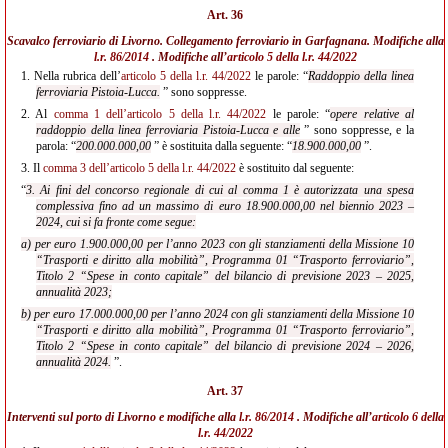
Art. 36
Scavalco ferroviario di Livorno. Collegamento ferroviario in Garfagnana. Modifiche alla
l.r. 86/2014
. Modifiche all’
articolo 5 della l.r. 44/2022
1.
Nella rubrica dell’
articolo 5 della l.r. 44/2022
le parole: “
Raddoppio della linea
ferroviaria Pistoia-Lucca.
” sono soppresse.
2.
Al
comma 1 dell’articolo 5 della l.r. 44/2022
le parole: “
opere relative al
raddoppio della linea ferroviaria Pistoia-Lucca e alle
” sono soppresse, e la
parola: “
200.000.000,00
” è sostituita dalla seguente: “
18.900.000,00
”.
3.
Il
comma 3 dell’articolo 5 della l.r. 44/2022
è sostituito dal seguente:
“
3. Ai fini del concorso regionale di cui al comma 1 è autorizzata una spesa
complessiva fino ad un massimo di euro 18.900.000,00 nel biennio 2023 –
2024, cui si fa fronte come segue:
a) per euro 1.900.000,00 per l’anno 2023 con gli stanziamenti della Missione 10
“Trasporti e diritto alla mobilità”, Programma 01 “Trasporto ferroviario”,
Titolo 2 “Spese in conto capitale” del bilancio di previsione 2023 – 2025,
annualità 2023;
b) per euro 17.000.000,00 per l’anno 2024 con gli stanziamenti della Missione 10
“Trasporti e diritto alla mobilità”, Programma 01 “Trasporto ferroviario”,
Titolo 2 “Spese in conto capitale” del bilancio di previsione 2024 – 2026,
annualità 2024.
”.
Art. 37
Interventi sul porto di Livorno e modifiche alla
l.r. 86/2014
. Modifiche all’
articolo 6 della
l.r. 44/2022