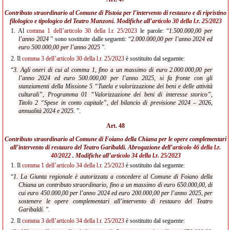
Contributo straordinario al Comune di Pistoia per l’intervento di restauro e di ripristino
filologico e tipologico del Teatro Manzoni. Modifiche all’
articolo 30 della l.r. 25/2023
1.
Al
comma 1 dell’articolo 30 della l.r. 25/2023
le parole: “
1.500.000,00 per
l’anno 2024
” sono sostituite dalle seguenti: “
2.000.000,00 per l’anno 2024 ed
euro 500.000,00 per l’anno 2025
”.
2.
Il
comma 3 dell’articolo 30 della l.r. 25/2023
è sostituito dal seguente:
“
3. Agli oneri di cui al comma 1, fino a un massimo di euro 2.000.000,00 per
l’anno 2024 ed euro 500.000,00 per l’anno 2025, si fa fronte con gli
stanziamenti della Missione 5 “Tutela e valorizzazione dei beni e delle attività
culturali”, Programma 01 “Valorizzazione dei beni di interesse storico”,
Titolo 2 “Spese in conto capitale”, del bilancio di previsione 2024 – 2026,
annualità 2024 e 2025.
”.
Art. 48
Contributo straordinario al Comune di Foiano della Chiana per le opere complementari
all’intervento di restauro del Teatro Garibaldi. Abrogazione dell’
articolo 46 della l.r.
40/2022
. Modifiche all’
articolo 34 della l.r. 25/2023
1.
Il
comma 1 dell’articolo 34 della l.r. 25/2023
è sostituito dal seguente:
“
1. La Giunta regionale è autorizzata a concedere al Comune di Foiano della
Chiana un contributo straordinario, fino a un massimo di euro 650.000,00, di
cui euro 450.000,00 per l’anno 2024 ed euro 200.000,00 per l’anno 2025, per
sostenere le opere complementari all’intervento di restauro del Teatro
Garibaldi.
”.
2.
Il
comma 3 dell’articolo 34 della l.r. 25/2023
è sostituito dal seguente: