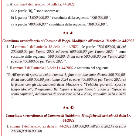
5.
Al
comma 4 dell’articolo 14 della l.r. 44/2022
:
a)
le parole “
b),
” sono soppresse;
b)
la parola “
1.050.000,00
” è sostituita dalla seguente: “
750.000,00
”;
c)
la parola “
400.000,00
” è sostituita dalla seguente: “
100.000,00
”.
Art. 41
Contributo straordinario al Comune di Poppi. Modifiche all’
articolo 18 della l.r. 44/2022
1.
Al
comma 1 dell’articolo 18 della l.r. 44/2022
, le parole: “
800.000,00, di cui
200.000,00 per l’anno 2023 ed euro 600.000,00 per l’anno 2024
” sono
sostituite dalle seguenti: “
900.000,00, di cui euro 500.000,00 per l’anno 2024
ed euro 400.000,00 per l’anno 2025
”.
2.
Il
comma 3 dell’articolo 18 della l.r. 44/2002
è sostituito dal seguente:
“
3. All’onere di spesa di cui al comma 1, fino a un massimo di euro 900.000,00,
di cui euro 500.000,00 per l’anno 2024 ed euro 400.000,00 per l’anno 2025, si
fa fronte con gli stanziamenti della Missione 6 “Politiche giovanili, sport e
tempo libero”, Programma 01 “Sport e tempo libero”, Titolo 2 “Spese in
conto capitale”, del bilancio di previsione 2024 – 2026, annualità 2024 e 2025
.”.
Art. 42
Contributo straordinario al Comune di Subbiano. Modifiche all’
articolo 25 della l.r.
44/2022
1.
comma 1 dell’articolo 25 della l.r. 44/2022
130.000,00 nell’anno 2023 e di euro
20.000,00
150.000,00