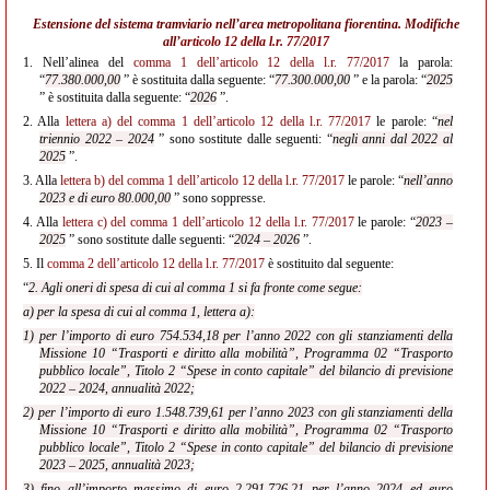
Estensione del sistema tramviario nell’area metropolitana fiorentina. Modifiche
all’
articolo 12 della l.r. 77/2017
1.
Nell’alinea del
comma 1 dell’articolo 12 della l.r. 77/2017
la parola:
“
77.380.000,00
” è sostituita dalla seguente: “
77.300.000,00
” e la parola: “
2025
” è sostituita dalla seguente: “
2026
”.
2.
Alla
lettera a) del comma 1 dell’articolo 12 della l.r. 77/2017
le parole: “
nel
triennio 2022 – 2024
” sono sostitute dalle seguenti: “
negli anni dal 2022 al
2025
”.
3.
Alla
lettera b) del comma 1 dell’articolo 12 della l.r. 77/2017
le parole: “
nell’anno
2023 e di euro 80.000,00
” sono soppresse.
4.
Alla
lettera c) del comma 1 dell’articolo 12 della l.r. 77/2017
le parole: “
2023 –
2025
” sono sostitute dalle seguenti: “
2024 – 2026
”.
5.
Il
comma 2 dell’articolo 12 della l.r. 77/2017
è sostituito dal seguente:
“
2. Agli oneri di spesa di cui al comma 1 si fa fronte come segue:
a) per la spesa di cui al comma 1, lettera a):
1) per l’importo di euro 754.534,18 per l’anno 2022 con gli stanziamenti della
Missione 10 “Trasporti e diritto alla mobilità”, Programma 02 “Trasporto
pubblico locale”, Titolo 2 “Spese in conto capitale” del bilancio di previsione
2022 – 2024, annualità 2022;
2) per l’importo di euro 1.548.739,61 per l’anno 2023 con gli stanziamenti della
Missione 10 “Trasporti e diritto alla mobilità”, Programma 02 “Trasporto
pubblico locale”, Titolo 2 “Spese in conto capitale” del bilancio di previsione
2023 – 2025, annualità 2023;
3) fino all’importo massimo di euro 2.291.726,21 per l’anno 2024 ed euro