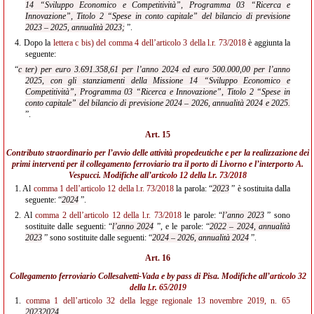
14 “Sviluppo Economico e Competitività”, Programma 03 “Ricerca e
Innovazione”, Titolo 2 “Spese in conto
capitale” del bilancio di previsione
2023 – 2025, annualità 2023;
”.
4.
Dopo la
lettera c bis) del comma 4 dell’articolo 3 della l.r. 73/2018
è aggiunta la
seguente:
“
c ter) per euro 3.691.358,61 per l’anno 2024 ed euro 500.000,00 per l’anno
2025, con gli stanziamenti della Missione 14 “Sviluppo Economico e
Competitività”, Programma 03 “Ricerca e Innovazione”, Titolo 2 “Spese in
conto capitale” del bilancio di previsione 2024 – 2026, annualità 2024 e 2025.
”.
Art. 15
Contributo straordinario per l’avvio delle attività propedeutiche e per la realizzazione dei
primi interventi per il collegamento ferroviario tra il porto di Livorno e l’interporto A.
Vespucci. Modifiche all’
articolo 12 della l.r. 73/2018
1.
Al
comma 1 dell’articolo 12 della l.r. 73/2018
la parola: “
2023
” è sostituita dalla
seguente: “
2024
”.
2.
Al
comma 2 dell’articolo 12 della l.r. 73/2018
le parole: “
l’anno 2023
” sono
sostituite dalle seguenti: “
l’anno 2024
”, e le parole: “
2022 – 2024, annualità
2023
” sono sostituite dalle seguenti: “
2024 – 2026, annualità 2024
”.
Art. 16
Collegamento ferroviario Collesalvetti-Vada e by pass di Pisa. Modifiche all’
articolo 32
della l.r. 65/2019
1.
comma 1 dell’articolo 32 della legge regionale 13 novembre 2019, n. 65
2023
2024