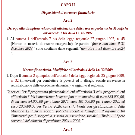
CAPO II
Disposizioni di carattere finanziario
Art. 2
Deroga alla disciplina relativa all’attribuzione delle risorse geotermiche Modifiche
all’
articolo 7 bis della l.r. 45/1997
1.
Al
comma 1 dell’articolo 7 bis della legge regionale 27 giugno 1997, n. 45
(Norme in materia di risorse energetiche), le parole: “
fino e non oltre il 31
dicembre 2023
” sono sostituite dalle seguenti: “
non oltre il 31 dicembre 2024
”.
Art. 3
Norma finanziaria. Modifiche all’
articolo 4 della l.r. 32/2009
1.
Dopo il
comma 2 quinquies dell’articolo 4 della legge regionale 25 giugno 2009,
n. 32
(Interventi per combattere la povertà ed il disagio sociale attraverso la
redistribuzione delle eccedenze alimentari), è aggiunto il seguente:
“
2 sexies. Per il programma pluriennale di cui all’articolo 3 ed il progetto di cui
all’articolo 3 bis è autorizzata la spesa fino a un massimo di euro 385.000,00,
di cui euro 84.000,00 per l’anno 2024, euro 101.000,00 per l’anno 2025 ed
euro 200.000,00 per l’anno 2026, cui si fa fronte con gli stanziamenti della
Missione 12 “Diritti sociali, politiche sociali e famiglia”, Programma 04
“Interventi per i soggetti a rischio di esclusione sociale”, Titolo 1 “Spese
correnti” del bilancio di previsione 2024 – 2026.
”.
Art. 4