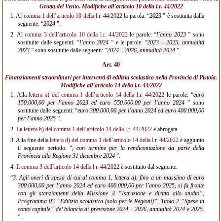
Grotta del Vento. Modifiche all’
articolo 10 della l.r. 44/2022
1.
Al
comma 1 dell’articolo 10 della l.r. 44/2022
la parola: “
2023
” è sostituita dalla
seguente: “
2024
”.
2.
Al
comma 3 dell’articolo 10 della l.r. 44/2022
le parole: “
l’anno 2023
” sono
sostituite dalle seguenti: “
l’anno 2024
” e le parole: “
2023 – 2025, annualità
2023
” sono sostituite dalle seguenti: “
2024 – 2026, annualità 2024
”.
Art. 40
Finanziamenti straordinari per interventi di edilizia scolastica nella Provincia di Pistoia.
Modifiche all’
articolo 14 della l.r. 44/2022
1.
Alla
lettera a) del comma 1 dell’articolo 14 della l.r. 44/2022
le parole: “
euro
150.000,00 per l’anno 2023 ed euro 550.000,00 per l’anno 2024
” sono
sostituite dalle seguenti: “
euro 300.000,00 per l’anno 2024 ed euro 400.000,00
per l’anno 2025
”.
2.
La
lettera b) del comma 1 dell’articolo 14 della l.r. 44/2022
è abrogata.
3.
Alla fine della
lettera d) del comma 1 dell’articolo 14 della l.r. 44/2022
è aggiunto
il seguente periodo: “
, con termine per la rendicontazione da parte della
Provincia alla Regione 31 dicembre 2024
”.
4.
Il
comma 3 dell’articolo 14 della l.r. 44/2022
è sostituito dal seguente:
“
3. Agli oneri di spesa di cui al comma 1, lettera a), fino a un massimo di euro
300.000,00 per l’anno 2024 ed euro 400.000,00 per l’anno 2025, si fa fronte
con gli stanziamenti della Missione 4 “Istruzione e diritto allo studio”,
Programma 03 “Edilizia scolastica (solo per le Regioni)”, Titolo 2 “Spese in
conto capitale” del bilancio di previsione 2024 – 2026, annualità 2024 e 2025.
”.