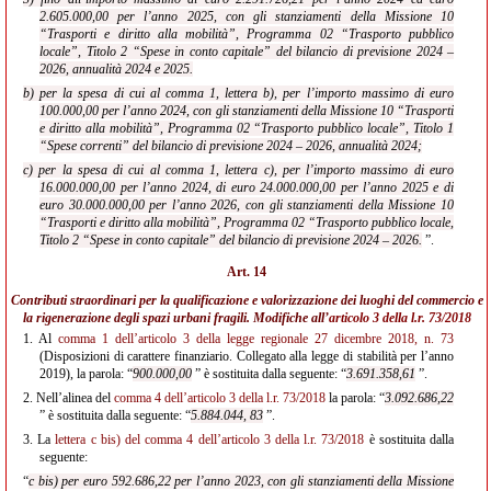
2.605.000,00 per l’anno 2025, con gli stanziamenti della Missione 10
“Trasporti e diritto alla mobilità”, Programma 02 “Trasporto pubblico
locale”, Titolo 2 “Spese in conto capitale” del bilancio di previsione 2024 –
2026, annualità 2024 e 2025.
b) per la spesa di cui al comma 1, lettera b), per l’importo massimo di euro
100.000,00 per l’anno 2024, con gli stanziamenti della Missione 10 “Trasporti
e diritto alla mobilità”, Programma 02 “Trasporto pubblico locale”, Titolo 1
“Spese correnti” del bilancio di previsione 2024 – 2026, annualità 2024;
c) per la spesa di cui al comma 1, lettera c), per l’importo massimo di euro
16.000.000,00 per l’anno 2024, di euro 24.000.000,00 per l’anno 2025 e di
euro 30.000.000,00 per l’anno 2026, con gli stanziamenti della Missione 10
“Trasporti e diritto alla mobilità”, Programma 02 “Trasporto pubblico locale,
Titolo 2 “Spese in conto capitale” del bilancio di previsione 2024 – 2026.
”.
Art. 14
Contributi straordinari per la qualificazione e valorizzazione dei luoghi del commercio e
la rigenerazione degli spazi urbani fragili. Modifiche all’
articolo 3 della l.r. 73/2018
1.
Al
comma 1 dell’articolo 3 della legge regionale 27 dicembre 2018, n. 73
(Disposizioni di carattere finanziario. Collegato alla legge di stabilità per l’anno
2019), la parola: “
900.000,00
” è sostituita dalla seguente: “
3.691.358,61
”.
2.
Nell’alinea del
comma 4 dell’articolo 3 della l.r. 73/2018
la parola: “
3.092.686,22
” è sostituita dalla seguente: “
5.884.044, 83
”.
3.
La
lettera c bis) del comma 4 dell’articolo 3 della l.r. 73/2018
è sostituita dalla
seguente:
“
c bis) per euro 592.686,22 per l’anno 2023, con gli stanziamenti della Missione