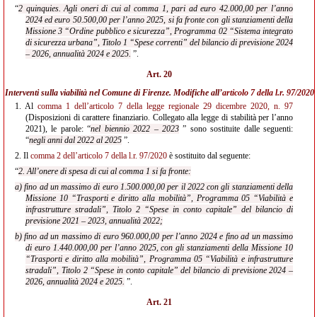
“
2 quinquies. Agli oneri di cui al comma 1, pari ad euro 42.000,00 per l’anno
2024 ed euro 50.500,00 per l’anno 2025, si fa fronte con gli stanziamenti della
Missione 3 “Ordine pubblico e sicurezza”, Programma 02 “Sistema integrato
di sicurezza urbana”, Titolo 1 “Spese correnti” del bilancio di previsione 2024
– 2026, annualità 2024 e 2025.
”.
Art. 20
Interventi sulla viabilità nel Comune di Firenze. Modifiche all’
articolo 7 della l.r. 97/2020
1.
Al
comma 1 dell’articolo 7 della legge regionale 29 dicembre 2020, n. 97
(Disposizioni di carattere finanziario. Collegato alla legge di stabilità per l’anno
2021), le parole: “
nel biennio 2022 – 2023
” sono sostituite dalle seguenti:
“
negli anni dal 2022 al 2025
”.
2.
Il
comma 2 dell’articolo 7 della l.r. 97/2020
è sostituito dal seguente:
“
2. All’onere di spesa di cui al comma 1 si fa fronte:
a) fino ad un massimo di euro 1.500.000,00 per il 2022 con gli stanziamenti della
Missione 10 “Trasporti e diritto alla mobilità”, Programma 05 “Viabilità e
infrastrutture stradali”, Titolo 2 “Spese in conto capitale” del bilancio di
previsione 2021 – 2023, annualità 2022;
b) fino ad un massimo di euro 960.000,00 per l’anno 2024 e fino ad un massimo
di euro 1.440.000,00 per l’anno 2025, con gli stanziamenti della Missione 10
“Trasporti e diritto alla mobilità”, Programma 05 “Viabilità e infrastrutture
stradali”, Titolo 2 “Spese in conto capitale” del bilancio di previsione 2024 –
2026, annualità 2024 e 2025.
”.
Art. 21