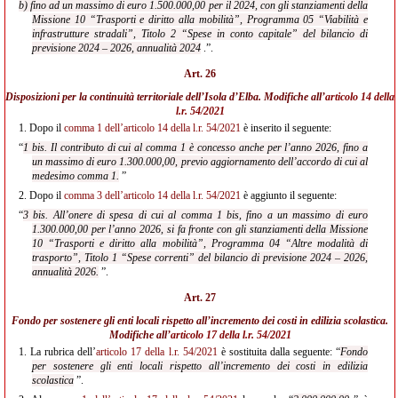
b) fino ad un massimo di euro 1.500.000,00 per il 2024, con gli stanziamenti della
Missione 10 “Trasporti e diritto alla mobilità”, Programma 05 “Viabilità e
infrastrutture stradali”, Titolo 2 “Spese in conto capitale” del bilancio di
previsione 2024 – 2026, annualità 2024
.”.
Art. 26
Disposizioni per la continuità territoriale dell’Isola d’Elba. Modifiche all’
articolo 14 della
l.r. 54/2021
1.
Dopo il
comma 1 dell’articolo 14 della l.r. 54/2021
è inserito il seguente:
“
1 bis. Il contributo di cui al comma 1 è concesso anche per l’anno 2026, fino a
un massimo di euro 1.300.000,00, previo aggiornamento dell’accordo di cui al
medesimo comma 1.
”
2.
Dopo il
comma 3 dell’articolo 14 della l.r. 54/2021
è aggiunto il seguente:
“
3 bis. All’onere di spesa di cui al comma 1 bis, fino a un massimo di euro
1.300.000,00 per l’anno 2026, si fa fronte con gli stanziamenti della Missione
10 “Trasporti e diritto alla mobilità”, Programma 04 “Altre modalità di
trasporto”, Titolo 1 “Spese correnti” del bilancio di previsione 2024 – 2026,
annualità 2026.
”.
Art. 27
Fondo per sostenere gli enti locali rispetto all’incremento dei costi in edilizia scolastica.
Modifiche all’
articolo 17 della l.r. 54/2021
1.
La rubrica dell’
articolo 17 della l.r. 54/2021
è sostituita dalla seguente: “
Fondo
per sostenere gli enti locali rispetto all’incremento dei costi in edilizia
scolastica
”.