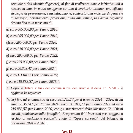
sessuale o dall’identità di genere), al fine di realizzare tutte le iniziative utili a
mettere in atto, in modo omogeneo su tutto il territorio toscano, una efficace
strategia di prevenzione, sensibilizzazione, contrasto alla violenza di genere e
di sostegno, orientamento, protezione, aiuto alle vittime, la Giunta regionale
destina fino a un massimo di:
a) euro 605.000,00 per l’anno 2018;
b) euro 605.000,00 per l’anno 2019;
c)euro 205.000,00 per l’anno 2020;
d) euro 310.000,00 per l’anno 2021;
e) euro 205.000,00 per l’anno 2022;
f) euro 225.000,00 per l’anno 2023;
g) euro 50.353,47 per l’anno 2024;
h) euro 111.043,73 per l’anno 2025;
i) euro 219.888,57 per l’anno 2026.”.
2. Dopo la
lettera c bis) del comma 4 bis dell’articolo 9 della l.r. 77/2017
è
aggiunta la seguente:
“c ter) fino ad un massimo di euro 381.285,77 per il triennio 2024 – 2026, di cui
euro 50.353,47 per l’anno 2024, euro 111.043,73 per l’anno 2025 ed euro
219.888,57 per l’anno 2026, con gli stanziamenti della Missione 12 “Diritti
sociali, politiche sociali e famiglia”, Programma 04 “Interventi
per i soggetti a
rischio di esclusione sociale”, Titolo 1 “Spese correnti” del bilancio di
previsione 2024 – 2026.
”.
Art. 13