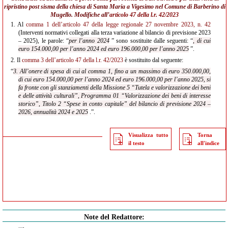
ripristino post sisma della chiesa di Santa Maria a Vigesimo nel Comune di Barberino di
Mugello. Modifiche all’
articolo 47 della l.r. 42/2023
1.
Al
comma 1 dell’articolo 47 della legge regionale 27 novembre 2023, n. 42
(Interventi normativi collegati alla terza variazione al bilancio di previsione 2023
– 2025), le parole: “
per l’anno 2024
” sono sostituite dalle seguenti: “
, di cui
euro 154.000,00 per l’anno 2024 ed euro 196.000,00 per l’anno 2025
”.
2.
Il
comma 3 dell’articolo 47 della l.r. 42/2023
è sostituito dal seguente:
“
3. All’onere di spesa di cui al comma 1, fino a un massimo di euro 350.000,00,
di cui euro 154.000,00 per l’anno 2024 ed euro 196.000,00 per l’anno 2025, si
fa fronte con gli stanziamenti della Missione 5 “Tutela e valorizzazione dei beni
e delle attività culturali”, Programma 01 “Valorizzazione dei beni di interesse
storico”, Titolo 2 “Spese in conto capitale” del bilancio di previsione 2024 –
2026, annualità 2024 e 2025
.”.
Visualizza tutto
Torna
il testo
all'indice
Note del Redattore: