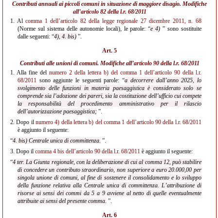
Contributi annuali ai piccoli comuni in situazione di maggiore disagio. Modifiche
all’
articolo 82 della l.r. 68/2011
1.
Al
comma 1 dell’articolo 82 della legge regionale 27 dicembre 2011, n. 68
(Norme sul sistema delle autonomie locali), le parole: “
e 4)
” sono sostituite
dalle seguenti: “
4), 4. bis)
”.
Art. 5
Contributi alle unioni di comuni. Modifiche all’
articolo 90 della l.r. 68/2011
1.
Alla fine del
numero 2 della lettera b) del comma 1 dell’articolo 90 della l.r.
68/2011
sono aggiunte le seguenti parole: “
a decorrere dall’anno 2025, lo
svolgimento delle funzioni in materia paesaggistica è considerato solo se
comprende sia l’adozione dei pareri, sia la costituzione dell’ufficio cui compete
la responsabilità del procedimento amministrativo per il rilascio
dell’autorizzazione paesaggistica;
”.
2.
Dopo il
numero 4) della lettera b) del comma 1 dell’articolo 90 della l.r. 68/2011
è aggiunto il seguente:
“
4. bis) Centrale unica di committenza.
”.
3.
Dopo il
comma 4 bis dell’articolo 90 della l.r. 68/2011
è aggiunto il seguente:
“
4 ter. La Giunta regionale, con la deliberazione di cui al comma 12, può stabilire
di concedere un contributo straordinario, non superiore a euro 20.000,00 per
singola unione di comuni, al fine di sostenere il consolidamento e lo sviluppo
della funzione relativa alla Centrale unica di committenza. L’attribuzione di
risorse ai sensi dei commi da 5 a 9 avviene al netto di quelle eventualmente
attribuite ai sensi del presente comma.
”.
Art. 6