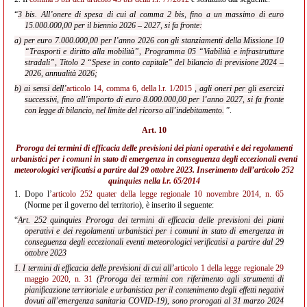
“
3 bis. All’onere di spesa di cui al comma 2 bis, fino a un massimo di euro
15.000.000,00 per il biennio 2026 – 2027, si fa fronte:
a) per euro 7.000.000,00 per l’anno 2026 con gli stanziamenti della Missione 10
“Trasporti e diritto alla mobilità”, Programma 05 “Viabilità e infrastrutture
stradali”, Titolo 2 “Spese in conto capitale” del bilancio di previsione 2024 –
2026, annualità 2026;
b) ai sensi dell’
articolo 14, comma 6, della l.r. 1/2015
, agli oneri per gli esercizi
successivi, fino all’importo di euro 8.000.000,00 per l’anno 2027, si fa fronte
con legge di bilancio, nel limite del ricorso all’indebitamento.
”.
Art. 10
Proroga dei termini di efficacia delle previsioni dei piani operativi e dei regolamenti
urbanistici per i comuni in stato di emergenza in conseguenza degli eccezionali eventi
meteorologici verificatisi a partire dal 29 ottobre 2023. Inserimento dell’articolo 252
quinquies nella
l.r. 65/2014
1.
Dopo l’
articolo 252 quater della legge regionale 10 novembre 2014, n. 65
(Norme per il governo del territorio), è inserito il seguente:
“
Art. 252 quinquies Proroga dei termini di efficacia delle previsioni dei piani
operativi e dei regolamenti urbanistici per i comuni in stato di emergenza in
conseguenza degli eccezionali eventi meteorologici verificatisi a partire dal 29
ottobre 2023
1. I termini di efficacia delle previsioni di cui all’
articolo 1 della legge regionale 29
maggio 2020, n. 31
(Proroga dei termini con riferimento agli strumenti di
pianificazione territoriale e urbanistica per il contenimento degli effetti negativi
dovuti all’emergenza sanitaria COVID-19), sono prorogati al 31 marzo 2024