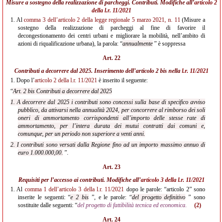
Misure a sostegno della realizzazione di parcheggi. Contributi. Modifiche all’
articolo 2
della l.r. 11/2021
1.
Al
comma 3 dell’articolo 2 della legge regionale 5 marzo 2021, n. 11
(Misure a
sostegno della realizzazione di parcheggi al fine di favorire il
decongestionamento dei centri urbani e migliorare la mobilità, nell’ambito di
azioni di riqualificazione urbana), la parola: “
annualmente
” è soppressa
Art. 22
Contributi a decorrere dal 2025. Inserimento dell’articolo 2 bis nella
l.r.
11/2021
1.
Dopo l’
articolo 2 della l.r. 11/2021
è inserito il seguente:
“
Art. 2 bis Contributi a decorrere dal 2025
1. A decorrere dal 2025 i contributi sono concessi sulla base di specifico avviso
pubblico, da attivarsi nella annualità 2024, per concorrere al rimborso dei soli
oneri di ammortamento corrispondenti all’importo delle stesse rate di
ammortamento, per l’intera durata dei mutui contratti dai comuni e,
comunque, per un periodo non superiore a venti anni.
2. I contributi sono versati dalla Regione fino ad un importo massimo annuo di
euro 1.000.000,00.
”.
Art. 23
Requisiti per l’accesso ai contributi. Modifiche all’
articolo 3 della l.r. 11/2021
1.
Al
comma 1 dell’articolo 3 della l.r. 11/2021
dopo le parole: “articolo 2” sono
inserite le seguenti: “
e 2 bis
”, e le parole: “
del progetto definitivo
” sono
sostituite dalle seguenti: “
del progetto di fattibilità tecnica ed economica.
(2)
Art. 24