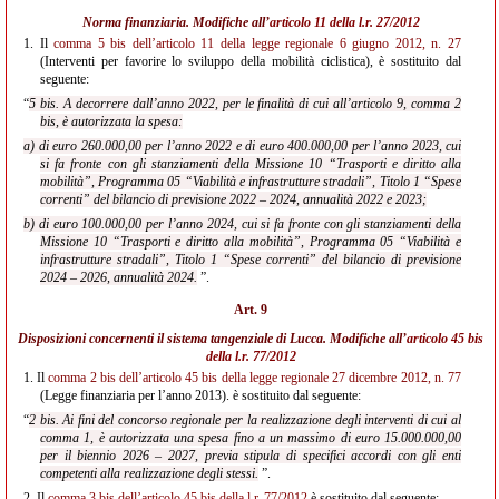
Norma finanziaria. Modifiche all’
articolo 11 della l.r. 27/2012
1.
Il
comma 5 bis dell’articolo 11 della legge regionale 6 giugno 2012, n. 27
(Interventi per favorire lo sviluppo della mobilità ciclistica), è sostituito dal
seguente:
“
5 bis. A decorrere dall’anno 2022, per le finalità di cui all’articolo 9, comma 2
bis, è autorizzata la spesa:
a) di euro 260.000,00 per l’anno 2022 e di euro 400.000,00 per l’anno 2023, cui
si fa fronte con gli stanziamenti della Missione 10 “Trasporti e diritto alla
mobilità”, Programma 05 “Viabilità e infrastrutture stradali”, Titolo 1 “Spese
correnti” del bilancio di previsione 2022 – 2024, annualità 2022 e 2023;
b) di euro 100.000,00 per l’anno 2024, cui si fa fronte con gli stanziamenti della
Missione 10 “Trasporti e diritto alla mobilità”, Programma 05 “Viabilità e
infrastrutture stradali”, Titolo 1 “Spese correnti” del bilancio di previsione
2024 – 2026, annualità 2024.
”.
Art. 9
Disposizioni concernenti il sistema tangenziale di Lucca. Modifiche all’
articolo 45 bis
della l.r. 77/2012
1.
Il
comma 2 bis dell’articolo 45 bis della legge regionale 27 dicembre 2012, n. 77
(Legge finanziaria per l’anno 2013). è sostituito dal seguente:
“
2 bis. Ai fini del concorso regionale per la realizzazione degli interventi di cui al
comma 1, è autorizzata una spesa fino a un massimo di euro 15.000.000,00
per il biennio 2026 – 2027, previa stipula di specifici accordi con gli enti
competenti alla realizzazione degli stessi.
”.
2.
Il
comma 3 bis dell’articolo 45 bis della l.r. 77/2012
è sostituito dal seguente: