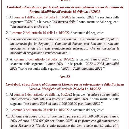
Contributo straordinario per la realizzazione di una rotatoria presso il Comune di
Bucine. Modifiche all’
articolo 19 della l.r. 16/2022
1.
Al
comma 1 dell’articolo 19 della l.r. 16/2022
la parola: “
2023
” è sostituita dalla
seguente: “
2024
”, e le parole “
all’interno della
” sono sostituite dalle seguenti:
“
che interessano anche una
”.
2.
Il
comma 2 dell’articolo 19 della l.r. 16/2022
è sostituito dal seguente:
“
2. La concessione del contributo di cui al comma 1 è subordinata alla stipula di
un accordo fra
la Regione, il Comune di Bucine, con funzione di stazione
appaltante, e gli altri enti eventualmente interessati, che ne disciplini le
modalità di erogazione e rendicontazione.
”.
3.
Al
comma 3 dell’articolo 19 della l.r. 16/2022
le parole: “
l’anno 2023
” sono
sostituite dalle seguenti: “
l’anno 2024
” e le parole: “
2022 – 2024, annualità
2023
” sono sostituite dalle seguenti: “
2024 – 2026, annualità 2024
”.
Art. 32
Contributo straordinario al Comune di Livorno per la valorizzazione della Fortezza
Vecchia. Modifiche all’
articolo 26 della l.r. 16/2022
1.
Al
comma 1 dell’articolo 26 della l.r. 16/2022
le parole: “
a valere sull’annualità
2023 ed euro 1.500.000,00 a valere sull’annualità 2024
” sono sostituite dalle
seguenti: “
per l’anno 2024 ed euro 1.500.000,00 per l’anno 2025
”.
2.
Il
comma 3 dell’articolo 26 della l.r. 16/2022
è sostituito dal seguente:
“
3. All’onere di spesa di cui al comma 1, pari a euro 1.500.000,00 per l’anno
2024 ed euro 1.500.000,00 per l’anno 2025, si fa fronte con gli stanziamenti
della Missione 5 “Tutela e valorizzazione dei beni e delle attività culturali”,