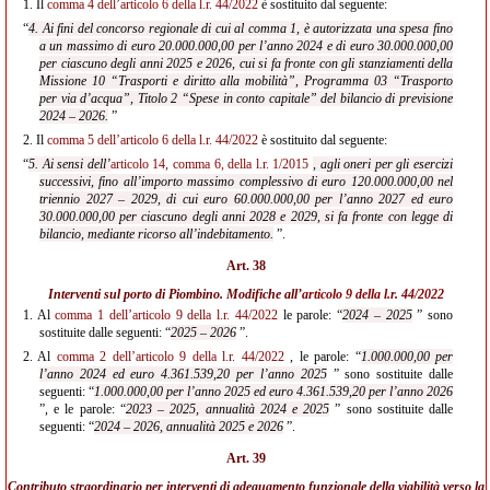
1.
Il
comma 4 dell’articolo 6 della l.r. 44/2022
è sostituito dal seguente:
“
4. Ai fini del concorso regionale di cui al comma 1, è autorizzata una spesa fino
a un massimo di euro 20.000.000,00 per l’anno 2024 e di euro 30.000.000,00
per ciascuno degli anni 2025 e 2026, cui si fa fronte con gli stanziamenti della
Missione 10 “Trasporti e diritto alla mobilità”, Programma 03 “Trasporto
per via d’acqua”, Titolo 2 “Spese in conto capitale” del bilancio di previsione
2024 – 2026.
”
2.
Il
comma 5 dell’articolo 6 della l.r. 44/2022
è sostituito dal seguente:
“
5. Ai sensi dell’
articolo 14, comma 6, della l.r. 1/2015
, agli oneri per gli esercizi
successivi, fino all’importo massimo complessivo di euro 120.000.000,00 nel
triennio 2027 – 2029, di cui euro 60.000.000,00 per l’anno 2027 ed euro
30.000.000,00 per ciascuno degli anni 2028 e 2029, si fa fronte con legge di
bilancio, mediante ricorso all’indebitamento.
”.
Art. 38
Interventi sul porto di Piombino. Modifiche all’
articolo 9 della l.r. 44/2022
1.
Al
comma 1 dell’articolo 9 della l.r. 44/2022
le parole: “
2024 – 2025
” sono
sostituite dalle seguenti: “
2025 – 2026
”.
2.
Al
comma 2 dell’articolo 9 della l.r. 44/2022
, le parole: “
1.000.000,00 per
l’anno 2024 ed euro 4.361.539,20 per l’anno 2025
” sono sostituite dalle
seguenti: “
1.000.000,00 per l’anno 2025 ed euro 4.361.539,20 per l’anno 2026
”, e le parole: “
2023 – 2025, annualità 2024 e 2025
” sono sostituite dalle
seguenti: “
2024 – 2026, annualità 2025 e 2026
”.
Art. 39
Contributo straordinario per interventi di adeguamento funzionale della viabilità verso la