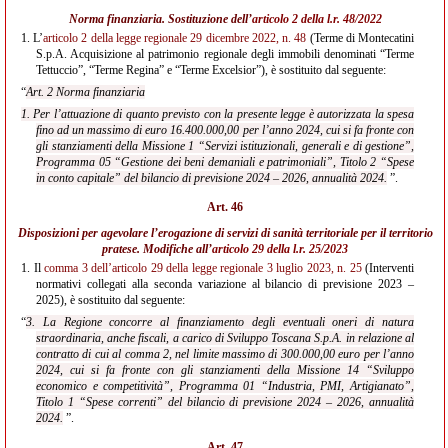
Norma finanziaria. Sostituzione dell’
articolo 2 della l.r. 48/2022
1.
L’
articolo 2 della legge regionale 29 dicembre 2022, n. 48
(Terme di Montecatini
S.p.A. Acquisizione al patrimonio regionale degli immobili denominati “Terme
Tettuccio”, “Terme Regina” e “Terme Excelsior”), è sostituito dal seguente:
“
Art. 2 Norma finanziaria
1. Per l’attuazione di quanto previsto con la presente legge è autorizzata la spesa
fino ad un
massimo di euro 16.400.000,00 per l’anno 2024, cui si fa fronte con
gli stanziamenti della Missione 1 “Servizi istituzionali, generali e di gestione”,
Programma 05 “Gestione dei beni demaniali e patrimoniali”, Titolo 2 “Spese
in conto capitale” del bilancio di previsione 2024 – 2026, annualità 2024.
”.
Art. 46
Disposizioni per agevolare l’erogazione di servizi di sanità territoriale per il territorio
pratese. Modifiche all’
articolo 29 della l.r. 25/2023
1.
Il
comma 3 dell’articolo 29 della legge regionale 3 luglio 2023, n. 25
(Interventi
normativi collegati alla seconda variazione al bilancio di previsione 2023 –
2025), è sostituito dal seguente:
“
3. La Regione concorre al finanziamento degli eventuali oneri di natura
straordinaria, anche fiscali, a carico di Sviluppo Toscana S.p.A. in relazione al
contratto di cui al comma 2, nel limite massimo di 300.000,00 euro per l’anno
2024, cui si fa fronte con gli stanziamenti della Missione 14 “Sviluppo
economico e competitività”, Programma 01 “Industria, PMI, Artigianato”,
Titolo 1 “Spese correnti” del bilancio di previsione 2024 – 2026, annualità
2024.
”.
Art. 47