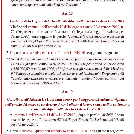
spese per lavori entro tre anni dalla data della delibera di cui al comma 2 bis,
sono comunque restituite alla Regione Toscana.
”.
Art. 18
Gestione della Laguna di Orbetello. Modifiche all’
articolo 12 della l.r. 79/2019
1.
Alla fine del
comma 1 dell’articolo 12 della legge regionale 23 dicembre 2019, n.
79
(Disposizioni di carattere finanziario. Collegato alla legge di stabilità per
l’anno 2020), sono aggiunte le parole: “
, nonché fino all’importo massimo di
euro 1.023.766,40 per l’anno 2024, euro
1.037.869,60 per l’anno 2025 ed
euro 1.120.000,00 per l’anno 2026
”.
2.
Dopo il
comma 2 bis dell’articolo 12 della l.r. 79/2019
è aggiunto il seguente:
“
2 ter. Agli oneri di spesa di cui al comma 1, fino all’importo massimo di euro
1.023.766,40 per l’anno 2024, euro 1.037.869,60 per l’anno 2025 ed euro
1.120.000,00 per l’anno 2026, si fa fronte con gli stanziamenti della Missione
9 “Sviluppo sostenibile e tutela del territorio e dell’ambiente”, Programma 02
“Tutela, valorizzazione e recupero ambientale”, Titolo 1 “Spese correnti” del
bilancio di previsione 2024 – 2026.
”.
Art. 19
Contributo all’Azienda USL Toscana centro per il supporto all’attività di vigilanza
nell’ambito del piano straordinario di controlli per il lavoro sicuro nell’area Toscana
centro. Modifiche all’
articolo 14 della l.r. 79/2019
1.
Al
comma 1 dell’articolo 14 della l.r. 79/2019
, dopo le parole: “
al 2023
” sono
inserite le seguenti: “
, e di euro 42.000,00 per l’anno 2024 ed euro 50.500,00
per l’anno 2025,
”.
2.
Dopo il
comma 2 quater dell’articolo 14 della l.r. 79/2019
è aggiunto il seguente: