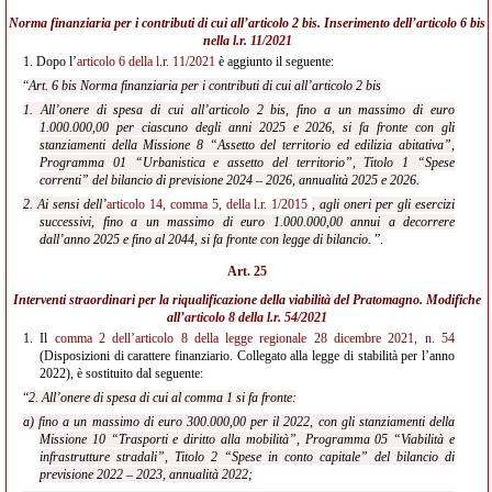
Norma finanziaria per i contributi di cui all’articolo 2 bis. Inserimento dell’articolo 6 bis
nella
l.r. 11/2021
1.
Dopo l’
articolo 6 della l.r. 11/2021
è aggiunto il seguente:
“
Art. 6 bis Norma finanziaria per i contributi di cui all’articolo 2 bis
1. All’onere di spesa di cui all’articolo 2 bis, fino a un massimo di euro
1.000.000,00 per ciascuno degli anni 2025 e 2026, si fa fronte con gli
stanziamenti della Missione 8 “Assetto del territorio ed edilizia abitativa”,
Programma 01 “Urbanistica e assetto del territorio”, Titolo 1 “Spese
correnti” del bilancio di previsione 2024 – 2026, annualità 2025 e 2026.
2. Ai sensi dell’
articolo 14, comma 5, della l.r. 1/2015
, agli oneri per gli esercizi
successivi, fino a un massimo di euro 1.000.000,00 annui a decorrere
dall’anno 2025 e fino al 2044, si fa fronte con legge di bilancio.
”.
Art. 25
Interventi straordinari per la riqualificazione della viabilità del Pratomagno. Modifiche
all’
articolo 8 della l.r. 54/2021
1.
Il
comma 2 dell’articolo 8 della legge regionale 28 dicembre 2021, n. 54
(Disposizioni di carattere finanziario. Collegato alla legge di stabilità per l’anno
2022), è sostituito dal seguente:
“
2. All’onere di spesa di cui al comma 1 si fa fronte:
a) fino a un massimo di euro 300.000,00 per il 2022, con gli stanziamenti della
Missione 10 “Trasporti e diritto alla mobilità”, Programma 05 “Viabilità e
infrastrutture stradali”, Titolo 2 “Spese in conto capitale” del bilancio di
previsione 2022 – 2023, annualità 2022;