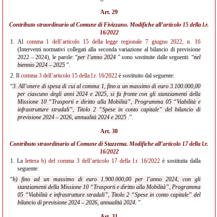
Art. 29
Contributo straordinario al Comune di Fivizzano. Modifiche all’
articolo 15 della l.r.
16/2022
1.
Al
comma 1 dell’articolo 15 della legge regionale 7 giugno 2022, n. 16
(Interventi normativi collegati alla seconda variazione al bilancio di previsione
2022 – 2024), le parole: “
per l’anno 2024
” sono sostituite dalle seguenti: “
nel
biennio 2024 – 2025
”.
2.
Il
comma 3 dell’articolo 15 della l.r. 16/2022
è sostituito dal seguente:
“
3. All’onere di spesa di cui al comma 1, fino a un massimo di euro 3.100.000,00
per ciascuno degli anni 2024 e 2025, si fa fronte con gli stanziamenti della
Missione 10 “Trasporti e diritto alla Mobilità”, Programma 05 “Viabilità e
infrastrutture stradali”, Titolo 2 “Spese in conto capitale” del bilancio di
previsione 2024 – 2026, annualità 2024 e 2025
.”.
Art. 30
Contributo straordinario al Comune di Stazzema. Modifiche all’
articolo 17 della l.r.
16/2022
1.
La
lettera b) del comma 3 dell’articolo 17 della l.r. 16/2022
è sostituita dalla
seguente:
“
b) fino ad un massimo di euro 1.900.000,00 per l’anno 2024, con gli
stanziamenti della Missione 10 “Trasporti e diritto alla Mobilità”, Programma
05 “Viabilità e infrastrutture stradali”, Titolo 2 “Spese in conto capitale” del
bilancio di previsione 2024 – 2026, annualità 2024.
”.
Art. 31