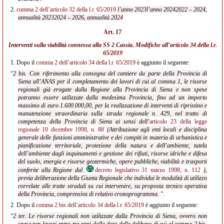
2.
comma 2 dell’articolo 32 della l.r. 65/2019
l’anno 2023
l’anno 2024
2022 – 2024,
annualità 2023
2024 – 2026, annualità 2024
Art. 17
Interventi sulla viabilità connessa alla SS 2 Cassia. Modifiche all’
articolo 34 della l.r.
65/2019
1.
Dopo il
comma 2 dell’articolo 34 della l.r. 65/2019
è aggiunto il seguente:
“
2 bis. Con riferimento alla consegna del cantiere da parte della Provincia di
Siena all’ANAS per il completamento dei lavori di cui al comma 1, le risorse
regionali già erogate dalla Regione alla Provincia di Siena e non spese
potranno essere utilizzate dalla medesima Provincia, fino ad un importo
massimo di euro 1.600.000,00, per la realizzazione di interventi di ripristino e
manutenzione straordinaria sulla strada regionale n. 429, nel tratto di
competenza della Provincia di Siena ai sensi dell’
articolo 23 della legge
regionale 10 dicembre 1998, n. 88
(Attribuzione agli enti locali e disciplina
generale delle funzioni amministrative e dei compiti in materia di urbanistica e
pianificazione territoriale, protezione della natura e dell’ambiente, tutela
dell’ambiente dagli inquinamenti e gestione dei rifiuti, risorse idriche e difesa
del suolo, energia e risorse geotermiche, opere pubbliche, viabilità e trasporti
conferite alla Regione dal
decreto legislativo 31 marzo 1998, n. 112
),
previa deliberazione della Giunta Regionale che individui le modalità di utilizzo
correlate alle tratte stradali su cui intervenire, su proposta tecnico operativa
della Provincia, comprensiva di relativo cronoprogramma.
”.
2.
Dopo il
comma 2 bis dell’articolo 34 della l.r. 65/2019
è aggiunto il seguente:
“
2 ter. Le risorse regionali non utilizzate dalla Provincia di Siena, ovvero non