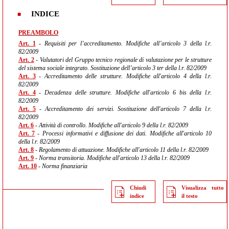
INDICE
PREAMBOLO
Art. 1
- Requisiti per l’accreditamento. Modifiche all’articolo 3 della l.r.
82/2009
Art. 2
- Valutatori del Gruppo tecnico regionale di valutazione per le strutture
del sistema sociale integrato. Sostituzione dell’articolo 3 ter della l.r. 82/2009
Art. 3
- Accreditamento delle strutture. Modifiche all'articolo 4 della l.r.
82/2009
Art. 4
- Decadenza delle strutture. Modifiche all'articolo 6 bis della l.r.
82/2009
Art. 5
- Accreditamento dei servizi. Sostituzione dell'articolo 7 della l.r.
82/2009
Art. 6
- Attività di controllo. Modifiche all'articolo 9 della l.r. 82/2009
Art. 7
- Processi informativi e diffusione dei dati. Modifiche all'articolo 10
della l.r. 82/2009
Art. 8
- Regolamento di attuazione. Modifiche all'articolo 11 della l.r. 82/2009
Art. 9
- Norma transitoria. Modifiche all'articolo 13 della l.r. 82/2009
Art. 10
- Norma finanziaria
Chiudi
Visualizza tutto
indice
il testo