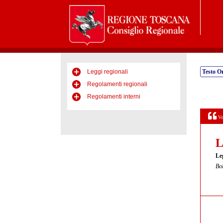
Leggi regionali
Testo Or
Regolamenti regionali
Regolamenti interni
Vo
L
Le
Bol