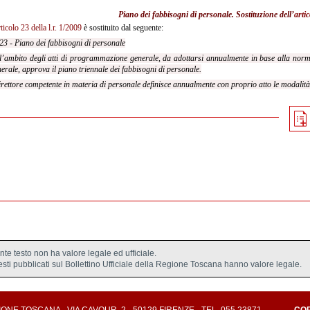
Piano dei fabbisogni di personale. Sostituzione dell’
artic
rticolo 23 della l.r. 1/2009
è sostituito dal seguente:
 23 - Piano dei fabbisogni di personale
l’ambito degli atti di programmazione generale, da adottarsi annualmente in base alla norma
erale, approva il piano triennale dei fabbisogni di personale.
direttore competente in materia di personale definisce annualmente con proprio atto le modalità
ente testo non ha valore legale ed ufficiale.
testi pubblicati sul Bollettino Ufficiale della Regione Toscana hanno valore legale.
E TOSCANA - VIA CAVOUR, 2 - 50129 FIRENZE - TEL. 055 23871
-
CO