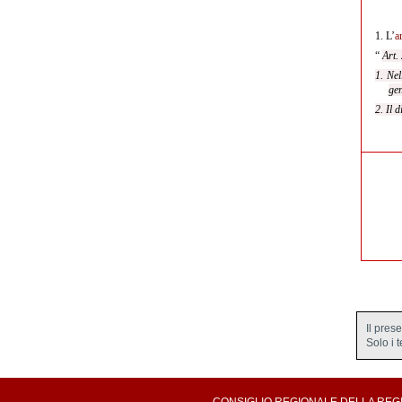
1.
L’
a
“
Art.
1. Nel
gen
2. Il 
Il pres
Solo i 
CONSIGLIO REGIONALE DELLA REGION