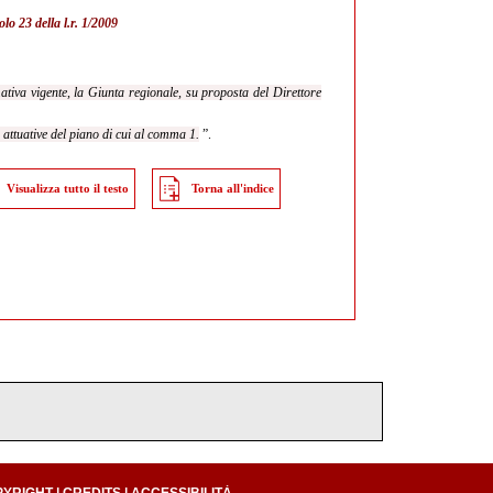
olo 23 della l.r. 1/2009
tiva vigente, la Giunta regionale, su proposta del Direttore
 attuative del piano di cui al comma 1.
”.
Visualizza tutto il testo
Torna all'indice
PYRIGHT
|
CREDITS
|
ACCESSIBILITÀ