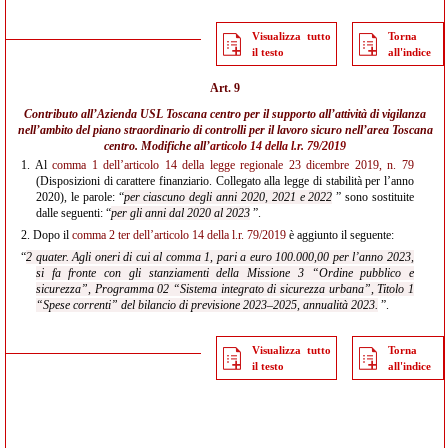
Visualizza tutto
Torna
il testo
all'indice
Art. 9
Contributo all’Azienda USL Toscana centro per il supporto all’attività di vigilanza
nell’ambito del piano straordinario di controlli per il lavoro sicuro nell’area Toscana
centro. Modifiche all’
articolo 14 della l.r. 79/2019
1.
Al
comma 1 dell’articolo 14 della legge regionale 23 dicembre 2019, n. 79
(Disposizioni di carattere finanziario. Collegato alla legge di stabilità per l’anno
2020), le parole: “
per ciascuno degli anni 2020, 2021 e 2022
” sono sostituite
dalle seguenti: “
per gli anni dal 2020 al 2023
”.
2.
Dopo il
comma 2 ter dell’articolo 14 della l.r. 79/2019
è aggiunto il seguente:
“
2 quater. Agli oneri di cui al comma 1, pari a euro 100.000,00 per l’anno 2023,
si fa fronte con gli stanziamenti della Missione 3 “Ordine pubblico e
sicurezza”, Programma 02 “Sistema integrato di sicurezza urbana”, Titolo 1
“Spese correnti” del bilancio di previsione 2023–2025, annualità 2023.
”.
Visualizza tutto
Torna
il testo
all'indice