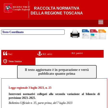
RACCOLTA NORMATIVA
DELLA REGIONE TOSCANA
²
Testo Coordinato
Rif. passivi
Voci
Rif. attivi
Testo Storico
Il testo aggiornato è in preparazione e verrà
pubblicato quanto prima
Legge regionale 3 luglio 2023, n. 25
Interventi normativi collegati alla seconda variazione al bilancio di
previsione 2023–2025.
Bollettino Ufficiale n. 35, parte prima, del 7 luglio 2023