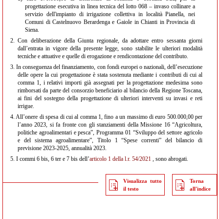
progettazione esecutiva in linea tecnica del lotto 068 – invaso collinare a
servizio dell'impianto di irrigazione collettiva in località Pianella, nei
Comuni di Castelnuovo Berardenga e Gaiole in Chianti in Provincia di
Siena.
2.
Con deliberazione della Giunta regionale, da adottare entro sessanta giorni
dall’entrata in vigore della presente legge, sono stabilite le ulteriori modalità
tecniche e attuative e quelle di erogazione e rendicontazione del contributo.
3.
In conseguenza del finanziamento, con fondi europei o nazionali, dell’esecuzione
delle opere la cui progettazione è stata sostenuta mediante i contributi di cui al
comma 1, i relativi importi già assegnati per la progettazione medesima sono
rimborsati da parte del consorzio beneficiario al bilancio della Regione Toscana,
ai fini del sostegno della progettazione di ulteriori interventi su invasi e reti
irrigue.
4.
All’onere di spesa di cui al comma 1, fino a un massimo di euro 500.000,00 per
l’anno 2023, si fa fronte con gli stanziamenti della Missione 16 “Agricoltura,
politiche agroalimentari e pesca”, Programma 01 “Sviluppo del settore agricolo
e del sistema agroalimentare”, Titolo 1 “Spese correnti” del bilancio di
previsione 2023-2025, annualità 2023.
5.
I commi 6 bis, 6 ter e 7 bis dell’
articolo 1 della l.r. 54/2021
, sono abrogati.
Visualizza tutto
Torna
il testo
all'indice