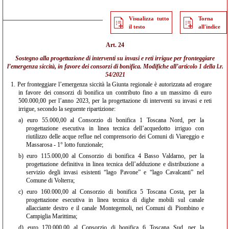
Visualizza tutto
Torna
il testo
all'indice
Art. 24
Sostegno alla progettazione di interventi su invasi e reti irrigue per fronteggiare
l’emergenza siccità, in favore dei consorzi di bonifica. Modifiche all’
articolo 1 della l.r.
54/2021
1.
Per fronteggiare l’emergenza siccità la Giunta regionale è autorizzata ad erogare
in favore dei consorzi di bonifica un contributo fino a un massimo di euro
500.000,00 per l’anno 2023, per la progettazione di interventi su invasi e reti
irrigue, secondo la seguente ripartizione:
a)
euro 55.000,00 al Consorzio di bonifica 1 Toscana Nord, per la
progettazione esecutiva in linea tecnica dell’acquedotto irriguo con
riutilizzo delle acque reflue nel comprensorio dei Comuni di Viareggio e
Massarosa - 1° lotto funzionale;
b)
euro 115.000,00 al Consorzio di bonifica 4 Basso Valdarno, per la
progettazione definitiva in linea tecnica dell’adduzione e distribuzione a
servizio degli invasi esistenti “lago Pavone” e “lago Cavalcanti” nel
Comune di Volterra;
c)
euro 160.000,00 al Consorzio di bonifica 5 Toscana Costa, per la
progettazione esecutiva in linea tecnica di dighe mobili sul canale
allacciante destro e il canale Montegemoli, nei Comuni di Piombino e
Campiglia Marittima;
d)
euro 170.000,00 al Consorzio di bonifica 6 Toscana Sud, per la