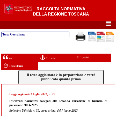
RACCOLTA NORMATIVA
DELLA REGIONE TOSCANA
²
Testo Coordinato
Rif. passivi
Voci
Rif. attivi
Testo Storico
Il testo aggiornato è in preparazione e verrà
pubblicato quanto prima
Legge regionale 3 luglio 2023, n. 25
Interventi normativi collegati alla seconda variazione al bilancio di
previsione 2023–2025.
Bollettino Ufficiale n. 35, parte prima, del 7 luglio 2023