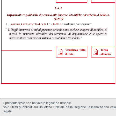
Art. 3
Infrastrutture pubbliche di servizio alle imprese. Modifiche all’
articolo 4 della l.r.
71/2017
1.
Il
comma 4 dell’articolo 4 della l.r. 71/2017
è sostituito dal seguente:
“
4. Dagli interventi di cui al presente articolo sono escluse le opere di bonifica, di
messa in sicurezza idraulica del territorio, di depurazione e le opere di
infrastrutture connesse al sistema di mobilità e trasporto.
”.
Visualizza tutto
Torna
il testo
all'indice
Il presente testo non ha valore legale ed ufficiale.
Solo i testi pubblicati sul Bollettino Ufficiale della Regione Toscana hanno val
legale.