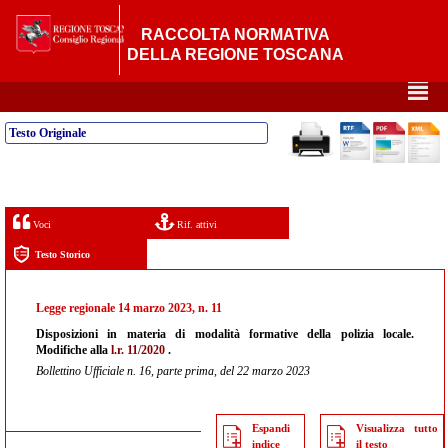
RACCOLTA NORMATIVA
DELLA REGIONE TOSCANA
²
Testo Originale
Voci
Rif. attivi
Testo Storico
Legge regionale 14 marzo 2023, n. 11
Disposizioni in materia di modalità formative della polizia locale.
Modifiche alla
l.r. 11/2020
.
Bollettino Ufficiale n. 16, parte prima, del 22 marzo 2023
Espandi
Visualizza tutto
indice
il testo