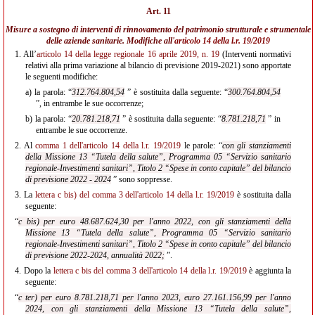
Art. 11
Misure a sostegno di interventi di rinnovamento del patrimonio strutturale e strumentale
delle aziende sanitarie. Modifiche all'
articolo 14 della l.r. 19/2019
1.
All’
articolo 14 della legge regionale 16 aprile 2019, n. 19
(Interventi normativi
relativi alla prima variazione al bilancio di previsione 2019-2021) sono apportate
le seguenti modifiche:
a)
la parola: “
312.764.804,54
” è sostituita dalla seguente: “
300.764.804,54
”, in entrambe le sue occorrenze;
b)
la parola: “
20.781.218,71
” è sostituita dalla seguente: “
8.781.218,71
” in
entrambe le sue occorrenze.
2.
Al
comma 1 dell'articolo 14 della l.r. 19/2019
le parole: “
con gli stanziamenti
della Missione 13 “Tutela della salute”, Programma 05 “Servizio sanitario
regionale-Investimenti sanitari”, Titolo 2 “Spese in conto capitale” del bilancio
di previsione 2022 - 2024
” sono soppresse.
3.
La
lettera c bis) del comma 3 dell'articolo 14 della l.r. 19/2019
è sostituita dalla
seguente:
“
c bis) per euro 48.687.624,30 per l'anno 2022, con gli stanziamenti della
Missione 13 “Tutela della salute”, Programma 05 “Servizio sanitario
regionale-Investimenti sanitari”, Titolo 2 “Spese in conto capitale” del bilancio
di previsione 2022-2024, annualità 2022;
”.
4.
Dopo la
lettera c bis del comma 3 dell'articolo 14 della l.r. 19/2019
è aggiunta la
seguente:
“
c ter) per euro 8.781.218,71 per l'anno 2023, euro 27.161.156,99 per l'anno
2024, con gli stanziamenti della Missione 13 “Tutela della salute”,