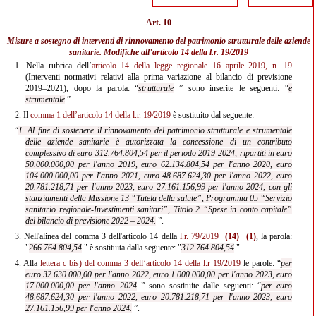
Art. 10
Misure a sostegno di interventi di rinnovamento del patrimonio strutturale delle aziende
sanitarie. Modifiche all’
articolo 14 della l.r. 19/2019
1.
Nella rubrica dell’
articolo 14 della legge regionale 16 aprile 2019, n. 19
(Interventi normativi relativi alla prima variazione al bilancio di previsione
2019–2021), dopo la parola: “
strutturale
” sono inserite le seguenti: “
e
strumentale
”.
2.
Il
comma 1 dell’articolo 14 della l.r. 19/2019
è sostituito dal seguente:
“
1. Al fine di sostenere il rinnovamento del patrimonio strutturale e strumentale
delle aziende sanitarie è autorizzata la concessione di un contributo
complessivo di euro 312.764.804,54 per il periodo 2019-2024, ripartiti in euro
50.000.000,00 per l'anno 2019, euro 62.134.804,54 per l'anno 2020, euro
104.000.000,00 per l'anno 2021, euro 48.687.624,30 per l'anno 2022, euro
20.781.218,71 per l'anno 2023, euro 27.161.156,99 per l'anno 2024, con gli
stanziamenti della Missione 13 “Tutela della salute”, Programma 05 “Servizio
sanitario regionale-Investimenti sanitari”, Titolo 2 “Spese in conto capitale”
del bilancio di previsione 2022 – 2024.
”.
3.
Nell'alinea del comma 3 dell'articolo 14 della
l.r. 79/2019
(14)
(1)
, la parola:
"
266.764.804,54
" è sostituita dalla seguente: "
312.764.804,54
".
4.
Alla
lettera c bis) del comma 3 dell’articolo 14 della l.r 19/2019
le parole: “
per
euro 32.630.000,00 per l'anno 2022, euro 1.000.000,00 per l'anno 2023, euro
17.000.000,00 per l'anno 2024
” sono sostituite dalle seguenti: “
per euro
48.687.624,30 per l'anno 2022, euro 20.781.218,71 per l'anno 2023, euro
27.161.156,99 per l'anno 2024.
”.