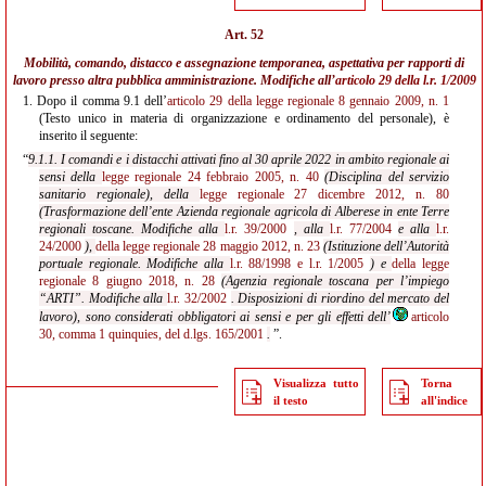
Art. 52
Mobilità, comando, distacco e assegnazione temporanea, aspettativa per rapporti di
lavoro presso altra pubblica amministrazione. Modifiche all’
articolo 29 della l.r. 1/2009
1.
Dopo il comma 9.1 dell’
articolo 29 della legge regionale 8 gennaio 2009, n. 1
(Testo unico in materia di organizzazione e ordinamento del personale), è
inserito il seguente:
“
9.1.1. I comandi e i distacchi attivati fino al 30 aprile 2022 in ambito regionale ai
sensi della
legge regionale 24 febbraio 2005, n. 40
(Disciplina del servizio
sanitario regionale), della
legge regionale 27 dicembre 2012, n. 80
(Trasformazione dell’ente Azienda regionale agricola di Alberese in ente Terre
regionali toscane. Modifiche alla
l.r. 39/2000
, alla
l.r. 77/2004
e alla
l.r.
24/2000
),
della
legge regionale 28 maggio 2012, n. 23
(Istituzione dell’Autorità
portuale
regionale. Modifiche alla
l.r. 88/1998
e
l.r. 1/2005
) e
della
legge
regionale 8 giugno 2018, n. 28
(Agenzia regionale toscana per l’impiego
“ARTI”. Modifiche alla
l.r. 32/2002
. Disposizioni di riordino del mercato del
lavoro), sono considerati obbligatori ai sensi e per gli effetti dell’
articolo
30, comma 1 quinquies, del d.lgs. 165/2001
.
”.
Visualizza tutto
Torna
il testo
all'indice