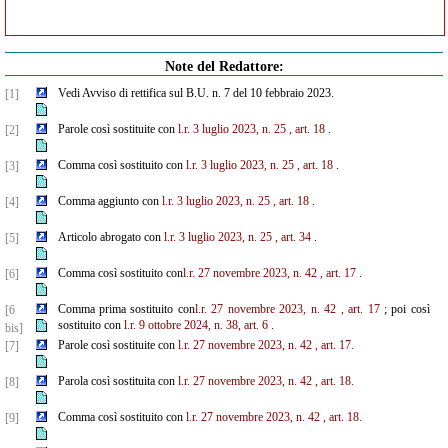
Note del Redattore:
Vedi Avviso di rettifica sul B.U. n. 7 del 10 febbraio 2023.
[1]
Parole così sostituite con
l.r. 3 luglio 2023, n. 25
, art. 18
.
[2]
Comma così sostituito con
l.r. 3 luglio 2023, n. 25
, art. 18
.
[3]
Comma aggiunto con
l.r. 3 luglio 2023, n. 25
, art. 18
.
[4]
Articolo abrogato con
l.r. 3 luglio 2023, n. 25
, art. 34
.
[5]
Comma così sostituito con
l.r. 27 novembre 2023, n. 42
, art. 17
.
[6]
Comma prima sostituito con
l.r. 27 novembre 2023, n. 42
, art. 17
; poi così
[6
sostituito con
l.r. 9 ottobre 2024, n. 38, art. 6
.
bis]
Parole così sostituite con
l.r. 27 novembre 2023, n. 42
, art. 17.
[7]
Parola così sostituita con
l.r. 27 novembre 2023, n. 42
, art. 18.
[8]
Comma così sostituito con
l.r. 27 novembre 2023, n. 42
, art. 18.
[9]