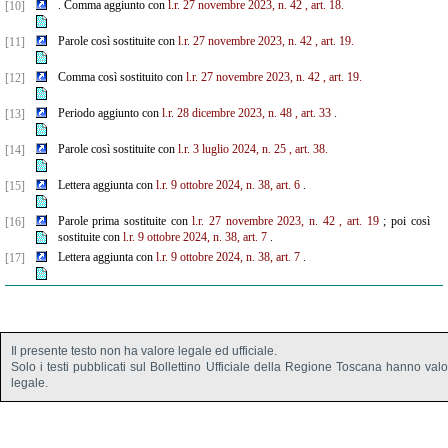
. Comma aggiunto con
l.r. 27 novembre 2023, n. 42
, art. 18.
[10]
Parole così sostituite con
l.r. 27 novembre 2023, n. 42
, art. 19.
[11]
Comma così sostituito con
l.r. 27 novembre 2023, n. 42
, art. 19.
[12]
Periodo aggiunto con
l.r. 28 dicembre 2023, n. 48
, art. 33
.
[13]
Parole così sostituite con
l.r. 3 luglio 2024, n. 25
, art. 38.
[14]
Lettera aggiunta con
l.r. 9 ottobre 2024, n. 38, art. 6
.
[15]
Parole prima sostituite con
l.r. 27 novembre 2023, n. 42
, art. 19
; poi così
[16]
sostituite con
l.r. 9 ottobre 2024, n. 38, art. 7
.
Lettera aggiunta con
l.r. 9 ottobre 2024, n. 38, art. 7
.
[17]
Il presente testo non ha valore legale ed ufficiale.
Solo i testi pubblicati sul Bollettino Ufficiale della Regione Toscana hanno val
legale.