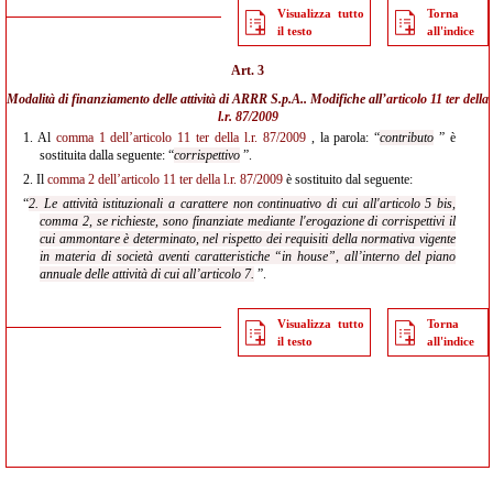
Visualizza tutto
Torna
il testo
all'indice
Art. 3
Modalità di finanziamento delle attività di ARRR S.p.A.. Modifiche all’
articolo 11 ter della
l.r. 87/2009
1.
Al
comma 1 dell’articolo 11 ter della l.r. 87/2009
, la parola: “
contributo
” è
sostituita dalla seguente: “
corrispettivo
”.
2.
Il
comma 2 dell’articolo 11 ter della l.r. 87/2009
è sostituito dal seguente:
“
2. Le attività istituzionali a carattere non continuativo di cui all'articolo 5 bis,
comma 2, se richieste, sono finanziate mediante l'erogazione di corrispettivi il
cui ammontare è determinato, nel rispetto dei requisiti della normativa vigente
in materia di società aventi
caratteristiche “in house”, all’interno del piano
annuale delle attività di cui all’articolo 7.
”.
Visualizza tutto
Torna
il testo
all'indice