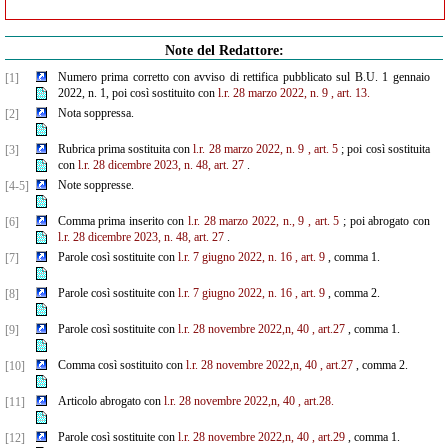
Note del Redattore:
Numero prima corretto con avviso di rettifica pubblicato sul B.U. 1 gennaio
[1]
2022, n. 1, poi così sostituito con
l.r. 28 marzo 2022, n. 9
, art. 13.
Nota soppressa.
[2]
Rubrica prima sostituita con
l.r. 28 marzo 2022, n. 9
, art. 5
; poi così sostituita
[3]
con
l.r. 28 dicembre 2023, n. 48, art. 27
.
Note soppresse.
[4-5]
Comma prima inserito con
l.r. 28 marzo 2022, n., 9
, art. 5
; poi abrogato con
[6]
l.r. 28 dicembre 2023, n. 48, art. 27
.
Parole così sostituite con
l.r. 7 giugno 2022, n. 16
, art. 9
, comma 1.
[7]
Parole così sostituite con
l.r. 7 giugno 2022, n. 16
, art. 9
, comma 2.
[8]
Parole così sostituite con
l.r. 28 novembre 2022,n, 40
, art.27
, comma 1.
[9]
Comma così sostituito con
l.r. 28 novembre 2022,n, 40
, art.27
, comma 2.
[10]
Articolo abrogato con
l.r. 28 novembre 2022,n, 40
, art.28.
[11]
Parole così sostituite con
l.r. 28 novembre 2022,n, 40
, art.29
, comma 1.
[12]