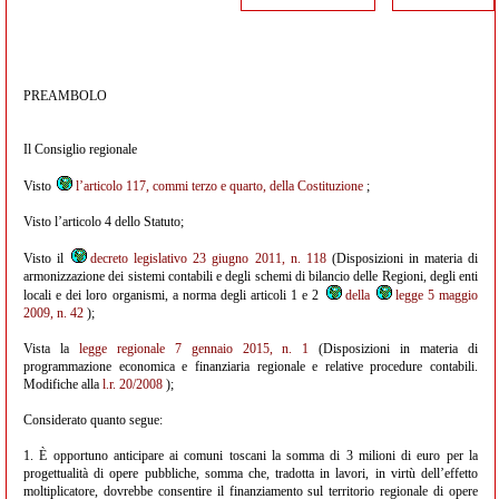
PREAMBOLO
Il Consiglio regionale
Visto
l’articolo 117, commi terzo e quarto, della Costituzione
;
Visto l’articolo 4 dello Statuto;
Visto il
decreto legislativo 23 giugno 2011, n. 118
(Disposizioni in materia di
armonizzazione dei sistemi contabili e degli schemi di bilancio delle Regioni, degli enti
locali e dei loro organismi, a norma degli articoli 1 e 2
della
legge 5 maggio
2009, n. 42
);
Vista la
legge regionale 7 gennaio 2015, n. 1
(Disposizioni in materia di
programmazione economica e finanziaria regionale e relative procedure contabili.
Modifiche alla
l.r. 20/2008
);
Considerato quanto segue:
1. È opportuno anticipare ai comuni toscani la somma di 3 milioni di euro per la
progettualità di opere pubbliche, somma che, tradotta in lavori, in virtù dell’effetto
moltiplicatore, dovrebbe consentire il finanziamento sul territorio regionale di opere