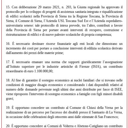
15. Con deliberazione 29 marzo 2021, n. 293, la Giunta regionale ha approvato il
protocollo per lo sviluppo di progetti di assistenza sanitaria integrata e riqualificazione
di edifici scolastici nella Provincia di Siena tra la Regione Toscana, la Provincia di
Siena, il Comune di Siena, l’Azienda USL Toscana Sud Est e l’Azienda ospedaliero-
universitaria senese: tale protocollo di intesa prevede, tra l’altro, contributi a favore
della Provincia di Siena per portare avanti interventi di recupero, costruzione e
ristrutturazione di edifici e di nuove palestre scolastiche di propria competenza;
16. È necessario destinare risorse finanziarie agli enti locali che dimostrano un
incremento dei costi per portare a conclusione interventi di edilizia scolastica derivato
dall'aumento dei prezzi delle materie prime;
17. È necessario emanare una norma che supporti giuridicamente l’assegnazione
all’Istituto superiore per le industrie artistiche di Firenze (ISIA), un contributo
straordinario di euro 1.100.000,00;
18. Al fine di garantire il sostegno economico ai nuclei familiari che si trovano nelle
condizioni di maggior disagio economico e considerando i dati disponibili relativi al
numero delle domande pervenute negli ultimi due anni distribuite per fasce di ISEE,
viene riproposto l'intervento di sostegno economico a famiglie con figli minori disabili
gravi;
19. È opportuno concedere un contributo al Comune di Chiusi della Verna per la
realizzazione di un percorso per l'accesso dei disabili presso il Santuario di La Verna,
in occasione delle celebrazioni degli ottocento anni dalle stimmate di San Francesco;
20. È opportuno concedere ai Comuni di Volterra e Abetone-Cutigliano un contributo