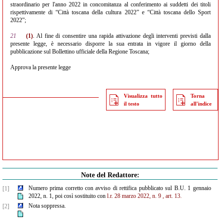
straordinario per l'anno 2022 in concomitanza al conferimento ai suddetti dei titoli
rispettivamente di “Città toscana della cultura 2022” e “Città toscana dello Sport
2022”;
21
(1)
. Al fine di consentire una rapida attivazione degli interventi previsti dalla
presente legge, è necessario disporre la sua entrata in vigore il giorno della
pubblicazione sul Bollettino ufficiale della Regione Toscana;
Approva la presente legge
Visualizza tutto
Torna
il testo
all'indice
Note del Redattore:
Numero prima corretto con avviso di rettifica pubblicato sul B.U. 1 gennaio
[1]
2022, n. 1, poi così sostituito con
l.r. 28 marzo 2022, n. 9
, art. 13.
Nota soppressa.
[2]