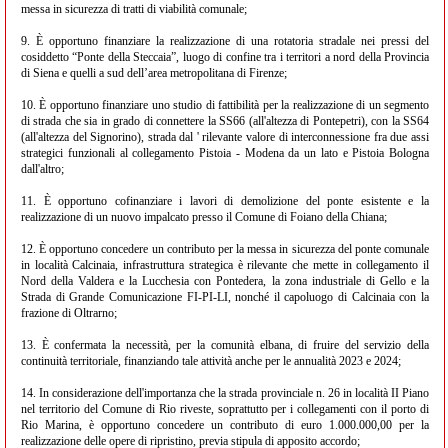
messa in sicurezza di tratti di viabilità comunale;
9. È opportuno finanziare la realizzazione di una rotatoria stradale nei pressi del
cosiddetto “Ponte della Steccaia”, luogo di confine tra i territori a nord della Provincia
di Siena e quelli a sud dell’area metropolitana di Firenze;
10. È opportuno finanziare uno studio di fattibilità per la realizzazione di un segmento
di strada che sia in grado di connettere la SS66 (all'altezza di Pontepetri), con la SS64
(all'altezza del Signorino), strada dal ' rilevante valore di interconnessione fra due assi
strategici funzionali al collegamento Pistoia - Modena da un lato e Pistoia Bologna
dall'altro;
11. È opportuno cofinanziare i lavori di demolizione del ponte esistente e la
realizzazione di un nuovo impalcato presso il Comune di Foiano della Chiana;
12. È opportuno concedere un contributo per la messa in sicurezza del ponte comunale
in località Calcinaia, infrastruttura strategica è rilevante che mette in collegamento il
Nord della Valdera e la Lucchesia con Pontedera, la zona industriale di Gello e la
Strada di Grande Comunicazione FI-PI-LI, nonché il capoluogo di Calcinaia con la
frazione di Oltrarno;
13. È confermata la necessità, per la comunità elbana, di fruire del servizio della
continuità territoriale, finanziando tale attività anche per le annualità 2023 e 2024;
14. In considerazione dell'importanza che la strada provinciale n. 26 in località II Piano
nel territorio del Comune di Rio riveste, soprattutto per i collegamenti con il porto di
Rio Marina, è opportuno concedere un contributo di euro 1.000.000,00 per la
realizzazione delle opere di ripristino, previa stipula di apposito accordo;