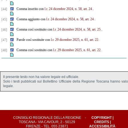
Comma inserito con
l.r. 24 dicembre 2024, n. 58, art. 24
.
[44]
Comma aggiunto con
l.r. 24 dicembre 2024, n. 58, art. 24
.
[45]
Comma così sostituito con
l.r. 24 dicembre 2024, n. 58, art. 25
.
[46]
Parole così sostituite con
l.r. 29 dicembre 2025, n. 61, art. 22.
[47]
Comma così sostituito con
l.r. 29 dicembre 2025, n. 61, art. 22.
[48]
Il presente testo non ha valore legale ed ufficiale.
Solo i testi pubblicati sul Bollettino Ufficiale della Regione Toscana hanno val
legale.
CONSIGLIO REGIONALE DELLA REGIONE
-
COPYRIGHT
|
TOSCANA - VIA CAVOUR, 2 - 50129
CREDITS
|
FIRENZE - TEL. 055 23871
ACCESSIBILITÀ