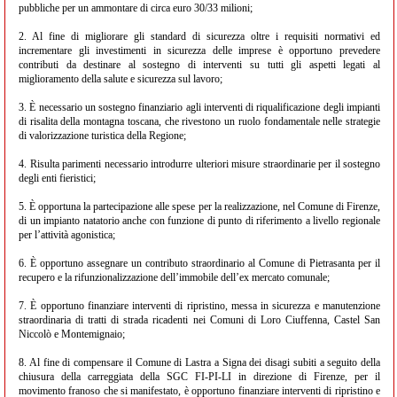
pubbliche per un ammontare di circa euro 30/33 milioni;
2. Al fine di migliorare gli standard di sicurezza oltre i requisiti normativi ed
incrementare gli investimenti in sicurezza delle imprese è opportuno prevedere
contributi da destinare al sostegno di interventi su tutti gli aspetti legati al
miglioramento della salute e sicurezza sul lavoro;
3. È necessario un sostegno finanziario agli interventi di riqualificazione degli impianti
di risalita della montagna toscana, che rivestono un ruolo fondamentale nelle strategie
di valorizzazione turistica della Regione;
4. Risulta parimenti necessario introdurre ulteriori misure straordinarie per il sostegno
degli enti fieristici;
5. È opportuna la partecipazione alle spese per la realizzazione, nel Comune di Firenze,
di un impianto natatorio anche con funzione di punto di riferimento a livello regionale
per l’attività agonistica;
6. È opportuno assegnare un contributo straordinario al Comune di Pietrasanta per il
recupero e la rifunzionalizzazione dell’immobile dell’ex mercato comunale;
7. È opportuno finanziare interventi di ripristino, messa in sicurezza e manutenzione
straordinaria di tratti di strada ricadenti nei Comuni di Loro Ciuffenna, Castel San
Niccolò e Montemignaio;
8. Al fine di compensare il Comune di Lastra a Signa dei disagi subiti a seguito della
chiusura della carreggiata della SGC FI-PI-LI in direzione di Firenze, per il
movimento franoso che si manifestato, è opportuno finanziare interventi di ripristino e