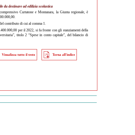
 da destinare ad edilizia scolastica
to comprensivo Curtatone e Montanara, la Giunta regionale, è
000.000,00.
del contributo di cui al comma 1.
400.000,00 per il 2022, si fa fronte con gli stanziamenti della
rsitaria”, titolo 2 “Spese in conto capitale”, del bilancio di
Visualizza tutto il testo
Torna all'indice