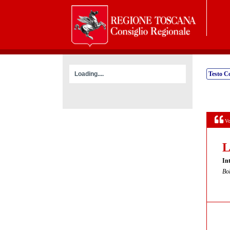
Loading....
Testo C
Vo
L
Int
Bol