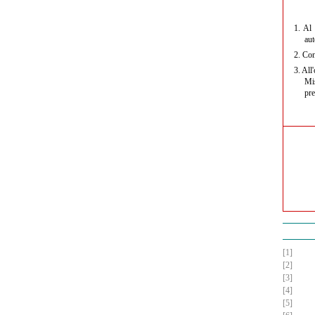
1.
Al f
aut
2.
Con 
3.
All'
Mis
pre
[1]
[2]
[3]
[4]
[5]