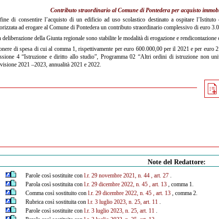
Contributo straordinario al Comune di Pontedera per acquisto immobile
ine di consentire l’acquisto di un edificio ad uso scolastico destinato a ospitare l’Istitu
orizzata ad erogare al Comune di Pontedera un contributo straordinario complessivo di euro 3.
deliberazione della Giunta regionale sono stabilite le modalità di erogazione e rendicontazione 
onere di spesa di cui al comma 1, rispettivamente per euro 600.000,00 per il 2021 e per euro 2.
sione 4 “Istruzione e diritto allo studio”, Programma 02 “Altri ordini di istruzione non unive
visione 2021 –2023, annualità 2021 e 2022.
Note del Redattore:
Parole così sostituite con
l.r. 29 novembre 2021, n. 44
, art. 27
.
Parola così sostituita con
l.r. 29 dicembre 2022, n. 45
, art. 13
, comma 1.
Comma così sostituito con
l.r. 29 dicembre 2022, n. 45
, art. 13
, comma 2.
Rubrica così sostituita con
l.r. 3 luglio 2023, n. 25, art. 11
.
Parole così sostituite con
l.r. 3 luglio 2023, n. 25, art. 11
.