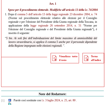
Art. 1
Spese per il procedimento elettorale. Modifiche all’
articolo 13 della l.r. 74/2004
1.
Dopo il
comma 5 dell’articolo 13 della legge regionale 23 dicembre 2004, n. 74
(Norme sul procedimento elettorale relativo alle elezioni per il Consiglio
regionale e per l'elezione del Presidente della Giunta regionale della Toscana, in
applicazione della
legge regionale 26 settembre 2014, n. 51
“Norme per
l'elezione del Consiglio regionale e del Presidente della Giunta regionale”), è
inserito il seguente:
“
5 bis. Ai soli fini dell’individuazione del limite massimo di ammissibilità del
lavoro straordinario, si applica il comma 5 anche per il personale dipendente
della Regione impegnato nelle elezioni regionali.
”.
Visualizza tutto
Torna
il testo
all'indice
Note del Redattore:
Parole così sostituite con
l.r. 3 luglio 2024, n. 25, art. 80
.
[1]