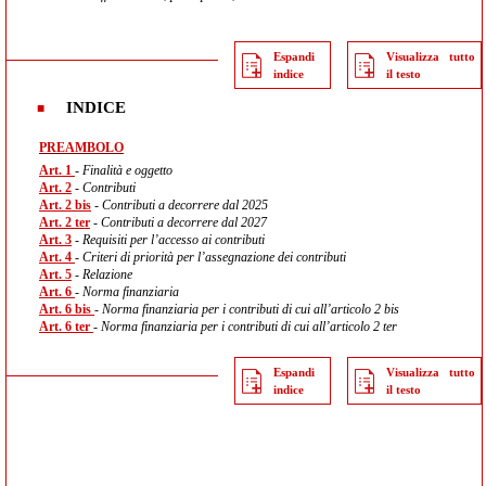
Espandi
Visualizza tutto
indice
il testo
INDICE
PREAMBOLO
Art. 1
- Finalità e oggetto
Art. 2
- Contributi
Art. 2 bis
- Contributi a decorrere dal 2025
Art. 2 ter
- Contributi a decorrere dal 2027
Art. 3
- Requisiti per l’accesso ai contributi
Art. 4
- Criteri di priorità per l’assegnazione dei contributi
Art. 5
- Relazione
Art. 6
- Norma finanziaria
Art. 6 bis
- Norma finanziaria per i contributi di cui all’articolo 2 bis
Art. 6 ter
- Norma finanziaria per i contributi di cui all’articolo 2 ter
Espandi
Visualizza tutto
indice
il testo