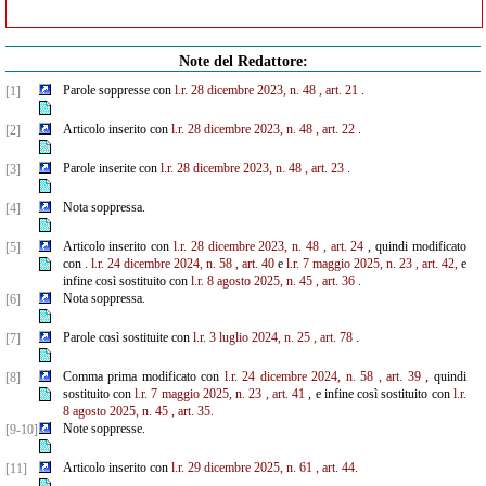
Note del Redattore:
Parole soppresse con
l.r. 28 dicembre 2023, n. 48
, art. 21
.
[1]
Articolo inserito con
l.r. 28 dicembre 2023, n. 48
, art. 22
.
[2]
Parole inserite con
l.r. 28 dicembre 2023, n. 48
, art. 23
.
[3]
Nota soppressa.
[4]
Articolo inserito con
l.r. 28 dicembre 2023, n. 48
, art. 24
, quindi modificato
[5]
con .
l.r. 24 dicembre 2024, n. 58
, art. 40
e
l.r. 7 maggio 2025, n. 23
, art. 42,
e
infine così sostituito con
l.r. 8 agosto 2025, n. 45
, art. 36
.
Nota soppressa.
[6]
Parole così sostituite con
l.r. 3 luglio 2024, n. 25
, art. 78
.
[7]
Comma prima modificato con
l.r. 24 dicembre 2024, n. 58
, art. 39
, quindi
[8]
sostituito con
l.r. 7 maggio 2025, n. 23
, art. 41
, e infine così sostituito con
l.r.
8 agosto 2025, n. 45
, art. 35.
Note soppresse.
[9-10]
Articolo inserito con
l.r. 29 dicembre 2025, n. 61
, art. 44.
[11]