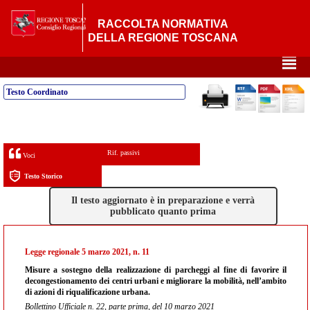
RACCOLTA NORMATIVA
DELLA REGIONE TOSCANA
²
Testo Coordinato
Rif. passivi
Voci
Testo Storico
Il testo aggiornato è in preparazione e verrà
pubblicato quanto prima
Legge regionale 5 marzo 2021, n. 11
Misure a sostegno della realizzazione di parcheggi al fine di favorire il
decongestionamento dei centri urbani e migliorare la mobilità, nell’ambito
di azioni di riqualificazione urbana.
Bollettino Ufficiale n. 22, parte prima, del 10 marzo 2021