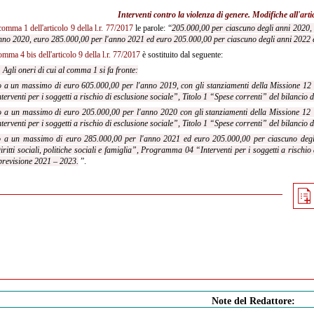
Interventi contro la violenza di genere. Modifiche all'
arti
comma 1 dell'articolo 9 della l.r. 77/2017
le parole: “
205.000,00 per ciascuno degli anni 2020,
anno 2020, euro
285.000,00
per l'anno 2021 ed euro 205.000,00 per ciascuno degli anni 2022
omma 4 bis dell'articolo 9 della l.r. 77/2017
è sostituito dal seguente:
. Agli oneri di cui al comma 1 si fa fronte:
o a un massimo di euro 605.000,00 per l'anno 2019, con gli stanziamenti della Missione 12 “
terventi per i soggetti a rischio di esclusione sociale”, Titolo 1 “Spese correnti” del bilancio
o a un massimo di euro 205.000,00 per l'anno 2020 con gli stanziamenti della Missione 12 “
terventi per i soggetti a rischio di esclusione sociale”, Titolo 1 “Spese correnti” del bilancio
no a un massimo di euro 285.000,00 per l'anno 2021 ed euro 205.000,00 per ciascuno degli
ritti sociali, politiche sociali e famiglia”, Programma 04 “Interventi per i soggetti a rischio
previsione 2021 – 2023.
”.
Note del Redattore: