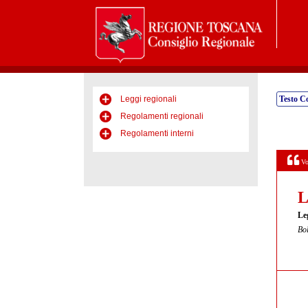
Leggi regionali
Testo C
Regolamenti regionali
Regolamenti interni
Vo
L
Leg
Bol