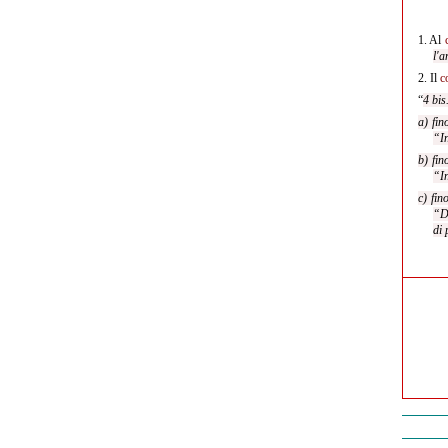
1.
Al
l'
2.
Il
c
“
4 bis
a) fin
“In
b) fin
“In
c) fi
“Di
di 