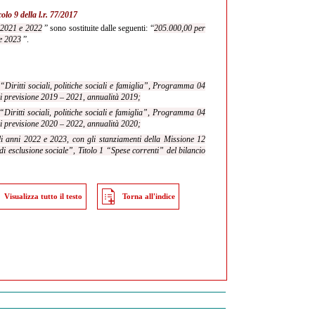
colo 9 della l.r. 77/2017
 2021 e 2022
” sono sostituite dalle seguenti: “
205.000,00 per
 e 2023
”.
Diritti sociali, politiche sociali e famiglia”, Programma 04
 di previsione 2019 – 2021, annualità 2019;
Diritti sociali, politiche sociali e famiglia”, Programma 04
 di previsione 2020 – 2022, annualità 2020;
 anni 2022 e 2023, con gli stanziamenti della Missione 12
 di esclusione sociale”, Titolo 1 “Spese correnti” del bilancio
Visualizza tutto il testo
Torna all'indice