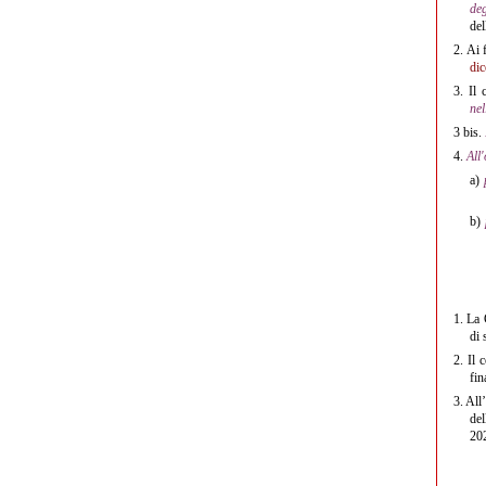
de
del
2.
Ai f
dic
3.
Il c
ne
3 bis.
4.
All
a)
b)
1.
La G
di 
2.
Il c
fin
3.
All’
del
202