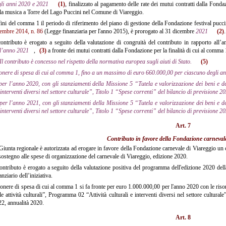
gli anni 2020 e 2021
(1)
, finalizzato al pagamento delle rate dei mutui contratti dalla Fondaz
la musica a Torre del Lago Puccini nel Comune di Viareggio.
ini del comma 1 il periodo di riferimento del piano di gestione della Fondazione festival puccin
embre 2014, n. 86
(Legge finanziaria per l'anno 2015), è prorogato al 31 dicembre
2021
(2)
.
ontributo è erogato a seguito della valutazione di congruità del contributo in rapporto all
ll’anno 2021
,
(3)
a fronte dei mutui contratti dalla Fondazione per la finalità di cui al comma
Il contributo è concesso nel rispetto della normativa europea sugli aiuti di Stato.
(5)
'onere di spesa di cui al comma 1, fino a un massimo di euro 660.000,00 per ciascuno degli ann
per l’anno 2020, con gli stanziamenti della Missione 5 “Tutela e valorizzazione dei beni e del
interventi diversi nel settore culturale”, Titolo 1 “Spese correnti” del bilancio di previsione 
per l’anno 2021, con gli stanziamenti della Missione 5 “Tutela e valorizzazione dei beni e del
interventi diversi nel settore culturale”, Titolo 1 “Spese correnti” del bilancio di previsione
Art. 7
Contributo in favore della Fondazione carnevale
iunta regionale è autorizzata ad erogare in favore della Fondazione carnevale di Viareggio un 
sostegno alle spese di organizzazione del carnevale di Viareggio, edizione 2020.
ontributo è erogato a seguito della valutazione positiva del programma dell'edizione 2020 dell
anziario dell’iniziativa.
onere di spesa di cui al comma 1 si fa fronte per euro 1.000.000,00 per l'anno 2020 con le risors
le attività culturali”, Programma 02 “Attività culturali e interventi diversi nel settore cultura
2, annualità 2020.
Art. 8