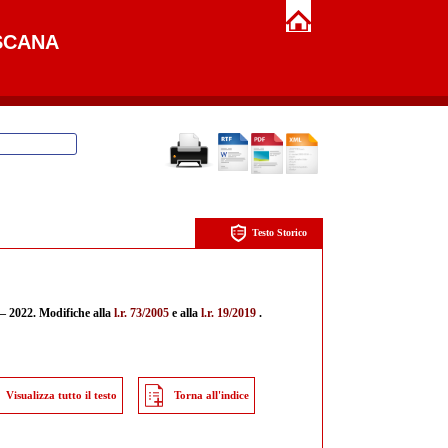
SCANA
Testo Storico
0 – 2022. Modifiche alla
l.r. 73/2005
e alla
l.r. 19/2019
.
Visualizza tutto il testo
Torna all'indice