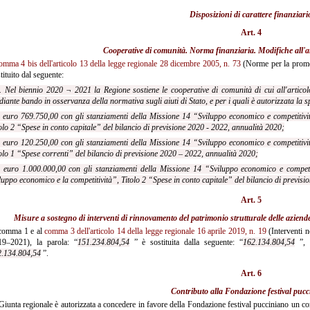
Disposizioni di carattere finanziari
Art. 4
Cooperative di comunità. Norma finanziaria. Modifiche all'
a
omma 4 bis dell'articolo 13 della legge regionale 28 dicembre 2005, n. 73
(Norme per la promoz
tituito dal seguente:
. Nel biennio 2020 ¬ 2021 la Regione sostiene le cooperative di comunità di cui all'articol
iante bando in osservanza della normativa sugli aiuti di Stato, e per i quali è autorizzata la s
 euro 769.750,00 con gli stanziamenti della Missione 14 “Sviluppo economico e competitivit
olo 2 “Spese in conto capitale” del bilancio di previsione 2020 - 2022, annualità 2020;
 euro 120.250,00 con gli stanziamenti della Missione 14 “Sviluppo economico e competitivit
olo 1 “Spese correnti” del bilancio di previsione 2020 – 2022, annualità 2020;
r euro 1.000.000,00 con gli stanziamenti della Missione 14 “Sviluppo economico e competi
luppo economico e la competitività”, Titolo 2 “Spese in conto capitale” del bilancio di previs
Art. 5
Misure a sostegno di interventi di rinnovamento del patrimonio strutturale delle aziende
comma 1 e al
comma 3 dell'articolo 14 della legge regionale 16 aprile 2019, n. 19
(Interventi n
19–2021), la parola: “
151.234.804,54
” è sostituita dalla seguente: “
162.134.804,54
”, e
2.134.804,54
”.
Art. 6
Contributo alla Fondazione festival puc
iunta regionale è autorizzata a concedere in favore della Fondazione festival pucciniano un 