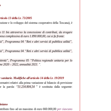
o
rticolo 13 della l.r. 73/2005
ione e lo sviluppo del sistema cooperativo della Toscana), è
o 11 bis attraverso la concessione di contributi, da erogare
pesa complessiva di euro 1.890.000,00, cui si fa fronte:
à”, Programma 04 “Reti e altri servizi di pubblica utilità”,
à”, Programma 04 “Reti e altri servizi di pubblica utilità”,
tività”, Programma 05 “Politica regionale unitaria per lo
ione 2020 – 2022, annualità 2021.
”.
 sanitarie. Modifiche all'
articolo 14 della l.r. 19/2019
ormativi relativi alla prima variazione al bilancio di previsione
 la parola: “
51.234.804,54
” è sostituita dalla seguente:
ciniano
contributo fino ad un massimo di euro 660.000,00
per ciascuno