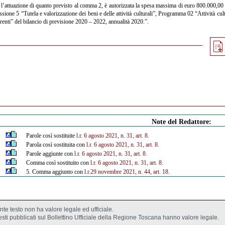
l’attuazione di quanto previsto al comma 2, è autorizzata la spesa massima di euro 800.000,00 pe
sione 5 “Tutela e valorizzazione dei beni e delle attività culturali”, Programma 02 “Attività cultu
renti” del bilancio di previsione 2020 – 2022, annualità 2020.”.
Note del Redattore:
Parole così sostituite
l.r. 6 agosto 2021, n. 31, art. 8.
Parola così sostituita con
l.r. 6 agosto 2021, n. 31, art. 8.
Parole aggiunte con
l.r. 6 agosto 2021, n. 31, art. 8.
Comma così sostituito con
l.r. 6 agosto 2021, n. 31, art. 8.
5. Comma aggiunto con
l.r.29 novembre 2021, n. 44, art. 18.
ente testo non ha valore legale ed ufficiale.
testi pubblicati sul Bollettino Ufficiale della Regione Toscana hanno valore legale.