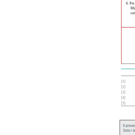
6.
Per 
Mis
cor
[1]
[2]
[3]
[4]
[5]
Il pres
Solo i 