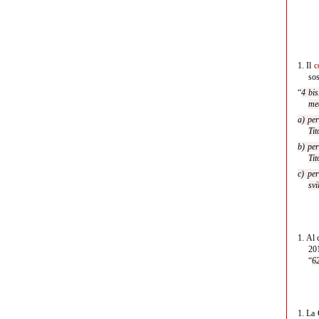
1.
Il
c
sos
“
4 bis
med
a) per
Tit
b) per
Tit
c) pe
svi
1.
Al 
20
“
6
1.
La G