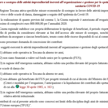
re a sostegno delle attività imprenditoriali inerenti all’organizzazione e gestione per lo spet
sanitaria COVID-19
egione Toscana attiva specifiche misure economiche di sostegno in favore delle attività imprendi
 vivo e delle scuole di danza, danneggiate a seguito dell’epidemia da Covid-19.
la realizzazione di quanto previsto dal comma 1, la Giunta regionale è autorizzata all’erogazio
simo di complessivi euro 800.000,00 per l’annualità 2020.
iunta regionale stabilisce con propria deliberazione le tipologie di beneficiari, il periodo rispetto 
ello di perdita da considerarsi rilevante ai fini dell’accesso alle misure di sostegno, nonch
tributo da assegnare a ciascun beneficiario, tenuto conto delle risorse disponibili di cui al comm
ono presentare domanda di concessione dei contributi:
 soggetti esercenti le attività imprenditoriali inerenti all’organizzazione e gestione degli spettacol
1)
abbiano sede operativa in Toscana da almeno tre anni;
2)
non siano finanziati a valere sul fondo unico per lo spettacolo (FUS);
3)
in ragione dell’emergenza sanitaria, abbiano subito una perdita rilevante del proprio fatturato
e scuole di danza che:
1)
abbiano sede operativa in Toscana da almeno tre anni;
2)
non abbiano già beneficiato del FUS per progetti triennali di cui al decreto del Ministro dei be
(Criteri e modalità per l’erogazione, l’anticipazione e la liquidazione dei contributi allo spet
di cui alla
legge 30 aprile 1985, n. 163
);
3)
in ragione dell’emergenza sanitaria, abbiano subito una perdita rilevante del proprio fatturato 
relativa attività istituzionale.
ntributi di cui al presente articolo sono concessi nei limiti della disciplina degli aiuti de minim
ll’Unione europea (TFUE)”.