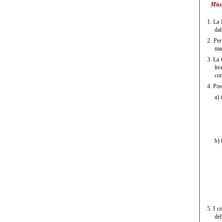
Misu
1.
La R
dal
2.
Per 
mas
3.
La G
liv
con
4.
Poss
a)
i
b)
l
5.
I co
de