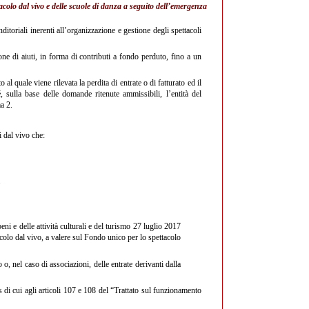
tacolo dal vivo e delle scuole di danza a seguito dell’emergenza
toriali inerenti all’organizzazione e gestione degli spettacoli
ne di aiuti, in forma di contributi a fondo perduto, fino a un
al quale viene rilevata la perdita di entrate o di fatturato ed il
é, sulla base delle domande ritenute ammissibili, l’entità del
a 2.
i dal vivo che:
.
ni e delle attività culturali e del turismo 27 luglio 2017
tacolo dal vivo, a valere sul Fondo unico per lo spettacolo
o, nel caso di associazioni, delle entrate derivanti dalla
is di cui agli articoli 107 e 108 del “Trattato sul funzionamento