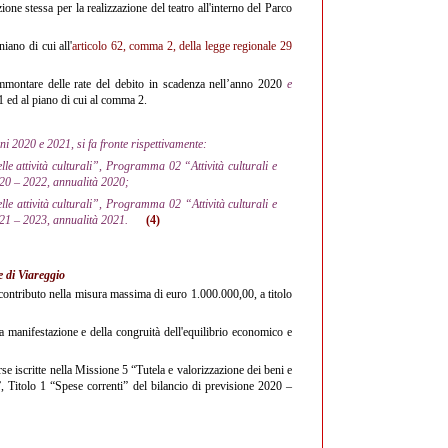
ione stessa per la realizzazione del teatro all'interno del Parco
iano di cui all'
articolo 62, comma 2, della legge regionale 29
’ammontare delle rate del debito in scadenza nell’anno 2020
e
 1 ed al piano di cui al comma 2.
i 2020 e 2021, si fa fronte rispettivamente:
le attività culturali”, Programma 02 “Attività culturali e
2020 – 2022, annualità 2020;
le attività culturali”, Programma 02 “Attività culturali e
 2021 – 2023, annualità 2021.
(4)
 di Viareggio
contributo nella misura massima di euro 1.000.000,00, a titolo
a manifestazione e della congruità dell'equilibrio economico e
e iscritte nella Missione 5 “Tutela e valorizzazione dei beni e
le”, Titolo 1 “Spese correnti” del bilancio di previsione 2020 –