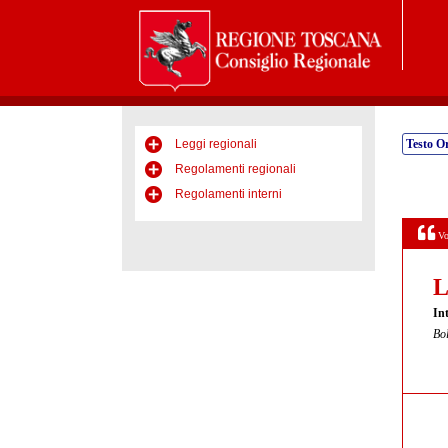
Leggi regionali
Testo Or
Regolamenti regionali
Regolamenti interni
Vo
L
Int
Bol