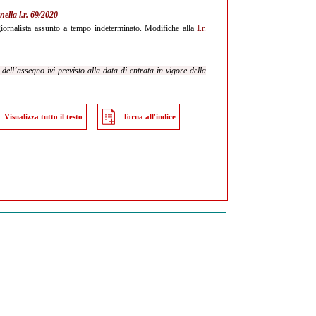
 nella
l.r. 69/2020
ornalista assunto a tempo indeterminato. Modifiche alla
l.r.
dell’assegno ivi previsto alla data di entrata in vigore della
Visualizza tutto il testo
Torna all'indice