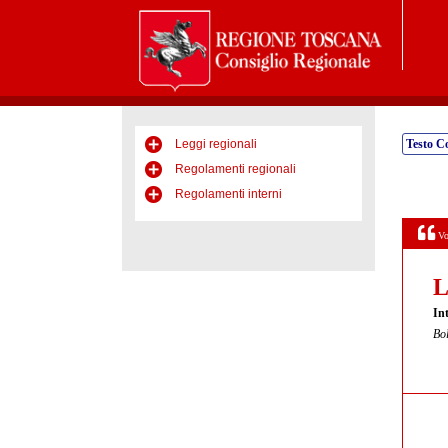
Leggi regionali
Testo C
Regolamenti regionali
Regolamenti interni
Vo
L
Int
Bol