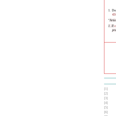
1.
Dop
43
“
Artic
1. Il
c
pre
[1]
[2]
[3]
[4]
[5]
[6]