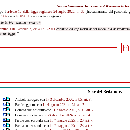
Norma transitoria. Inserimento dell’
articolo 10 bis
o l’
articolo 10 della legge regionale 24 luglio 2020, n. 69
(Inquadramento del personale gi
/2006
e alla
l.r. 9/2011
), è inserito il seguente:
olo 10 bis - Norma transitoria
omma 3 dell’articolo 6, della l.r. 9/2011
continua ad applicarsi al personale già destinatario 
sente legge.
”.
Note del Redattore:
Articolo abrogato con
l.r. 3 dicembre 2020, n. 95, art. 3
.
Parole aggiunte con
l.r. 6 agosto 2021, n, 31, art, 7.
Comma così sostituito con
l.r. 6 agosto 2021, n. 31, art. 7.
Comma inserito con
l.r. 24 dicembre 2024, n. 58, art. 4
.
Parole così sostituite con
l.r. 7 maggio 2025, n. 23, art. 7.
Parola così sostituita con
l.r. 7 maggio 2025, n. 23, art. 7.