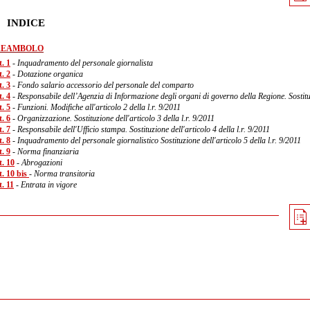
INDICE
REAMBOLO
. 1
- Inquadramento del personale giornalista
. 2
- Dotazione organica
. 3
- Fondo salario accessorio del personale del comparto
. 4
- Responsabile dell’Agenzia di Informazione degli organi di governo della Regione. Sostituz
. 5
- Funzioni. Modifiche all'articolo 2 della l.r. 9/2011
. 6
- Organizzazione. Sostituzione dell'articolo 3 della l.r. 9/2011
. 7
- Responsabile dell'Ufficio stampa. Sostituzione dell'articolo 4 della l.r. 9/2011
. 8
- Inquadramento del personale giornalistico Sostituzione dell'articolo 5 della l.r. 9/2011
. 9
- Norma finanziaria
t. 10
- Abrogazioni
t. 10 bis
- Norma transitoria
. 11
- Entrata in vigore