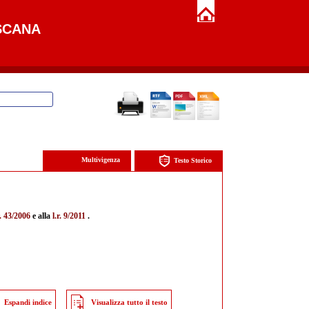
SCANA
Multivigenza
Testo Storico
r. 43/2006
e alla
l.r. 9/2011
.
Espandi indice
Visualizza tutto il testo