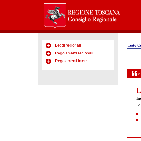
Leggi regionali
Testo C
Regolamenti regionali
Regolamenti interni
Vo
L
In
Bol