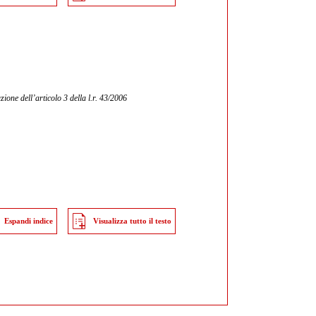
ione dell’articolo 3 della l.r. 43/2006
Espandi indice
Visualizza tutto il testo