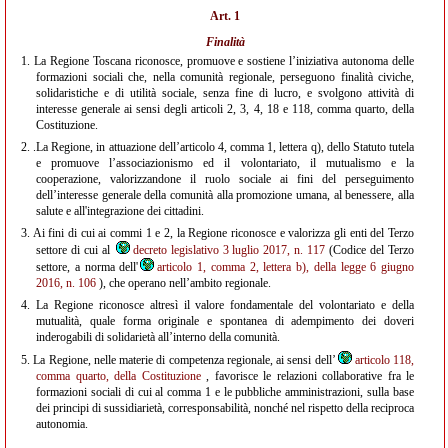
Art. 1
Finalità
1.
La Regione Toscana riconosce, promuove e sostiene l’iniziativa autonoma delle
formazioni sociali che, nella comunità regionale, perseguono finalità civiche,
solidaristiche e di utilità sociale, senza fine di lucro, e svolgono attività di
interesse generale ai sensi degli articoli 2, 3, 4, 18 e 118, comma quarto, della
Costituzione.
2.
.La Regione, in attuazione dell’articolo 4, comma 1, lettera q), dello Statuto tutela
e promuove l’associazionismo ed il volontariato, il mutualismo e la
cooperazione, valorizzandone il ruolo sociale ai fini del perseguimento
dell’interesse generale della comunità alla promozione umana, al benessere, alla
salute e all'integrazione dei cittadini.
3.
Ai fini di cui ai commi 1 e 2, la Regione riconosce e valorizza gli enti del Terzo
settore di cui al
decreto legislativo 3 luglio 2017, n. 117
(Codice del Terzo
settore, a norma dell'
articolo 1, comma 2, lettera b), della legge 6 giugno
2016, n. 106
), che operano nell’ambito regionale.
4.
La Regione riconosce altresì il valore fondamentale del volontariato e della
mutualità, quale forma originale e spontanea di adempimento dei doveri
inderogabili di solidarietà all’interno della comunità.
5.
La Regione, nelle materie di competenza regionale, ai sensi dell’
articolo 118,
comma quarto, della Costituzione
, favorisce le relazioni collaborative fra le
formazioni sociali di cui al comma 1 e le pubbliche amministrazioni, sulla base
dei principi di sussidiarietà, corresponsabilità, nonché nel rispetto della reciproca
autonomia.