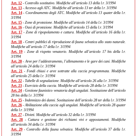
Art. 12
- Controllo sostitutivo. Modifiche all’articolo 13 della l.r. 3/1994
Art. 13
- Accesso agli ATC. Modifiche all’articolo 13 ter della l.r. 3/1994
Art. 14
- Coordinamento degli ATC. Modifiche all’articolo 13 quater della l.r.
3/1994
Art. 15
- Zone di protezione. Modifiche all’articolo 14 della l.r. 3/1994
Art. 16
- Oasi di protezione. Modifiche all’articolo 15 della l.r. 3/1994
Art. 17
- Zone di ripopolamento e cattura. Modifiche all’articolo 16 della l.r.
3/1994
Art. 18
- Centri pubblici di riproduzione di fauna selvatica allo stato naturale.
Modifiche all’articolo 17 della l.r. 3/1994
Art. 19
- Zone di rispetto venatorio. Modifiche all’articolo 17 bis della l.r.
3/1994
Art. 20
- Aree per l’addestramento, l’allenamento e le gare dei cani. Modifiche
all’articolo 24 della l.r. 3/1994
Art. 21
- Fondi chiusi e aree sottratte alla caccia programmata. Modifiche
all’articolo 25 della l.r. 3/1994
Art. 22
- Tabelle di segnalazione. Modifiche all’articolo 26 alla l.r. 3/1994
Art. 23
- Esercizio della caccia. Modifiche all’articolo 28 della l.r. 3/1994
Art. 24
- Gestione faunistico venatoria degli ungulati. Sostituzione dell’articolo
28 bis della l.r. 3/1994
Art. 25
- Indennizzo dei danni. Sostituzione dell’articolo 28 ter della l.r. 3/1994
Art. 26
- Abilitazione alla caccia agli ungulati. Modifiche all’articolo 28 quater
della l.r. 3/1994
Art. 27
- Divieti. Modifiche all’articolo 32 della l.r. 3/1994
Art. 28
- Cattura e gestione dei richiami vivi e appostamenti. Modifiche
all’articolo 34 della l.r. 3/1994
Art. 29
- Controllo della fauna selvatica. Modifiche all’articolo 37 della l.r.
3/1994