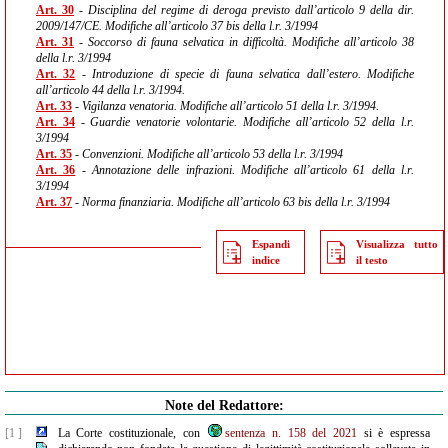
Art. 30
- Disciplina del regime di deroga previsto dall’articolo 9 della dir.
2009/147/CE. Modifiche all’articolo 37 bis della l.r. 3/1994
Art. 31
- Soccorso di fauna selvatica in difficoltà. Modifiche all’articolo 38
della l.r. 3/1994
Art. 32
- Introduzione di specie di fauna selvatica dall’estero. Modifiche
all’articolo 44 della l.r. 3/1994.
Art. 33
- Vigilanza venatoria. Modifiche all’articolo 51 della l.r. 3/1994.
Art. 34
- Guardie venatorie volontarie. Modifiche all’articolo 52 della l.r.
3/1994
Art. 35
- Convenzioni. Modifiche all’articolo 53 della l.r. 3/1994
Art. 36
- Annotazione delle infrazioni. Modifiche all’articolo 61 della l.r.
3/1994
Art. 37
- Norma finanziaria. Modifiche all’articolo 63 bis della l.r. 3/1994
Espandi
Visualizza tutto
indice
il testo
Note del Redattore:
[1 ]
La Corte costituzionale, con
sentenza n. 158 del 2021
si è espressa