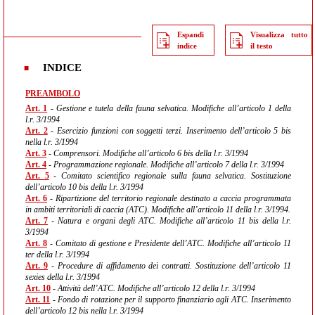
Espandi
Visualizza tutto
indice
il testo
INDICE
PREAMBOLO
Art. 1
- Gestione e tutela della fauna selvatica. Modifiche all’articolo 1 della
l.r. 3/1994
Art. 2
- Esercizio funzioni con soggetti terzi. Inserimento dell’articolo 5 bis
nella l.r. 3/1994
Art. 3
- Comprensori. Modifiche all’articolo 6 bis della l.r. 3/1994
Art. 4
- Programmazione regionale. Modifiche all’articolo 7 della l.r. 3/1994
Art. 5
- Comitato scientifico regionale sulla fauna selvatica. Sostituzione
dell’articolo 10 bis della l.r. 3/1994
Art. 6
- Ripartizione del territorio regionale destinato a caccia programmata
in ambiti territoriali di caccia (ATC). Modifiche all’articolo 11 della l.r. 3/1994.
Art. 7
- Natura e organi degli ATC. Modifiche all’articolo 11 bis della l.r.
3/1994
Art. 8
- Comitato di gestione e Presidente dell’ATC. Modifiche all’articolo 11
ter della l.r. 3/1994
Art. 9
- Procedure di affidamento dei contratti. Sostituzione dell’articolo 11
sexies della l.r. 3/1994
Art. 10
- Attività dell’ATC. Modifiche all’articolo 12 della l.r. 3/1994
Art. 11
- Fondo di rotazione per il supporto finanziario agli ATC. Inserimento
dell’articolo 12 bis nella l.r. 3/1994