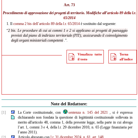
Art. 73
Procedimento di approvazione dei progetti di territorio. Modifiche all’
articolo 89 della l.r.
65/2014
1.
Il
comma 2 bis dell’articolo 89 della l.r. 65/2014
è sostituito dal seguente:
“
2 bis. Le procedure di cui ai commi 1 e 2 si applicano ai progetti di paesaggio
previsti dal piano di indirizzo territoriale (PIT), assicurando il coinvolgimento
degli organi ministeriali competenti
.”.
Visualizza tutto
Torna
il testo
all'indice
Note del Redattore:
[1]
La Corte costituzionale, con
sentenza n. 145 del 2021
, si è espressa
dichiarando non fondata la questione di legittimità costituzionale sollevata in
merito all'articolo 48, comma 1, della presente legge, nella parte in cui abroga
l’art. 1, commi 3 e 4, della l.r. 29 dicembre 2010, n. 65 (Legge finanziaria per
l’anno 2011).
Articolo abrogato con
l.r. 31 dicembre 2024, n. 61, art. 148
.
[2]