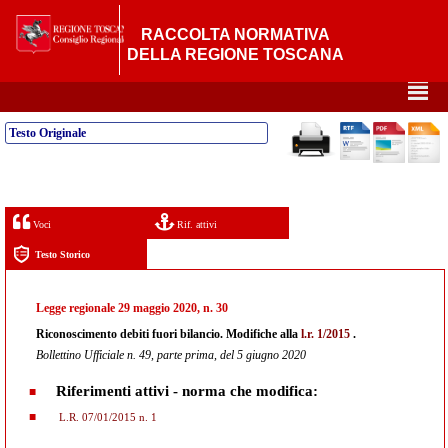
RACCOLTA NORMATIVA
DELLA REGIONE TOSCANA
²
Testo Originale
Voci
Rif. attivi
Testo Storico
Legge regionale 29 maggio 2020, n. 30
Riconoscimento debiti fuori bilancio. Modifiche alla
l.r. 1/2015
.
Bollettino Ufficiale n. 49, parte prima, del 5 giugno 2020
Riferimenti attivi - norma che modifica:
L.R. 07/01/2015 n. 1