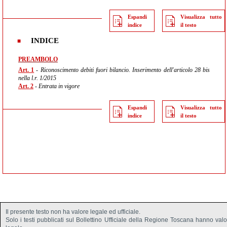
Espandi
Visualizza tutto
indice
il testo
INDICE
PREAMBOLO
Art. 1
- Riconoscimento debiti fuori bilancio. Inserimento dell'articolo 28 bis
nella l.r. 1/2015
Art. 2
- Entrata in vigore
Espandi
Visualizza tutto
indice
il testo
Il presente testo non ha valore legale ed ufficiale.
Solo i testi pubblicati sul Bollettino Ufficiale della Regione Toscana hanno val