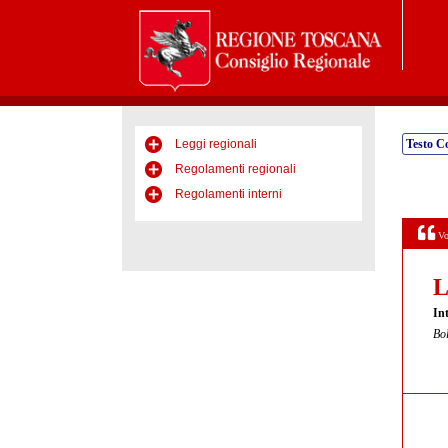
Leggi regionali
Testo C
Regolamenti regionali
Regolamenti interni
Vo
L
Int
Bol