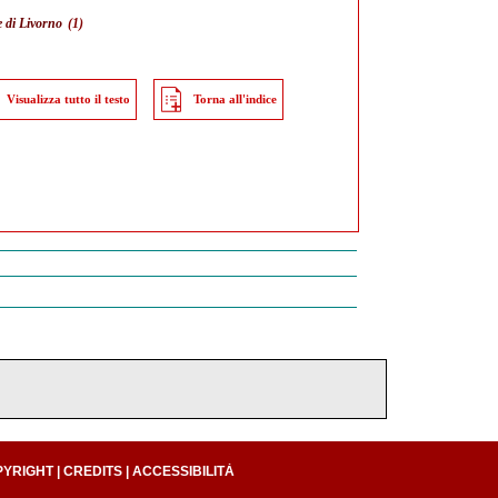
e di Livorno
(1)
Visualizza tutto il testo
Torna all'indice
PYRIGHT
|
CREDITS
|
ACCESSIBILITÀ