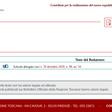
Contributo per la realizzazione del nuovo ospedal
ato.
Note del Redattore:
Articolo abrogato con
l.r. 29 dicembre 2020, n. 98, art. 34
.
ente testo non ha valore legale ed ufficiale.
testi pubblicati sul Bollettino Ufficiale della Regione Toscana hanno valore legale.
E TOSCANA - VIA CAVOUR, 2 - 50129 FIRENZE - TEL. 055 23871
-
CO