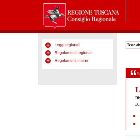
Leggi regionali
Testo a
Regolamenti regionali
Regolamenti interni
Vo
L
Dis
Bol