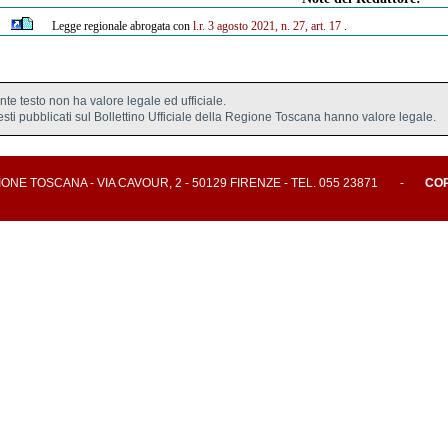
Legge regionale abrogata con
l.r. 3 agosto 2021, n. 27, art. 17
.
ente testo non ha valore legale ed ufficiale.
testi pubblicati sul Bollettino Ufficiale della Regione Toscana hanno valore legale.
E TOSCANA - VIA CAVOUR, 2 - 50129 FIRENZE - TEL. 055 23871
-
CO