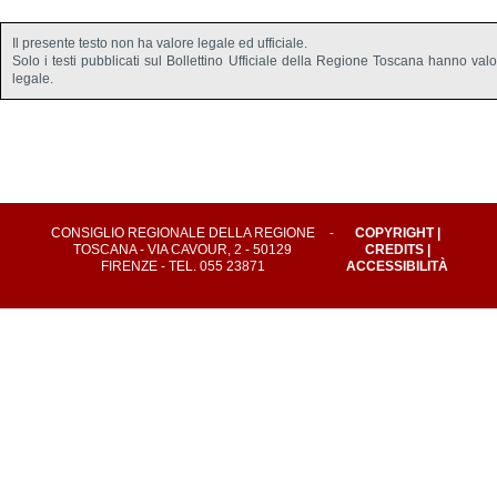
Il presente testo non ha valore legale ed ufficiale.
Solo i testi pubblicati sul Bollettino Ufficiale della Regione Toscana hanno val
legale.
CONSIGLIO REGIONALE DELLA REGIONE
-
COPYRIGHT
|
TOSCANA - VIA CAVOUR, 2 - 50129
CREDITS
|
FIRENZE - TEL. 055 23871
ACCESSIBILITÀ