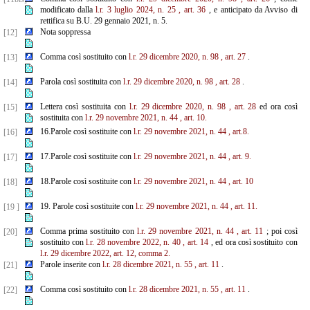
modificato dalla
l.r. 3 luglio 2024, n. 25
, art. 36
, e anticipato da Avviso di
rettifica su B.U. 29 gennaio 2021, n. 5.
Nota soppressa
[12]
Comma così sostituito con
l.r. 29 dicembre 2020, n. 98
, art. 27
.
[13]
Parola così sostituita con
l.r. 29 dicembre 2020, n. 98
, art. 28
.
[14]
Lettera così sostituita con
l.r. 29 dicembre 2020, n. 98
, art. 28
ed ora così
[15]
sostituita con
l.r. 29 novembre 2021, n. 44
, art. 10.
16.Parole così sostituite con
l.r. 29 novembre 2021, n. 44
, art.8.
[16]
17.Parole così sostituite con
l.r. 29 novembre 2021, n. 44
, art. 9.
[17]
18.Parole così sostituite con
l.r. 29 novembre 2021, n. 44
, art. 10
[18]
19. Parole così sostituite con
l.r. 29 novembre 2021, n. 44
, art. 11.
[19 ]
Comma prima sostituito con
l.r. 29 novembre 2021, n. 44
, art. 11
; poi così
[20]
sostituito con
l.r. 28 novembre 2022, n. 40
, art. 14
, ed ora così sostituito con
l.r.
29 dicembre 2022, art. 12, comma 2.
Parole inserite con
l.r. 28 dicembre 2021, n. 55
, art. 11
.
[21]
Comma così sostituito con
l.r. 28 dicembre 2021, n. 55
, art. 11
.
[22]