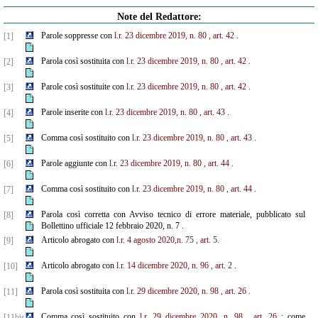
Note del Redattore:
Parole soppresse con
l.r. 23 dicembre 2019, n. 80
, art. 42
.
[1]
Parola così sostituita con
l.r. 23 dicembre 2019, n. 80
, art. 42
.
[2]
Parole così sostituite con
l.r. 23 dicembre 2019, n. 80
, art. 42
.
[3]
Parole inserite con
l.r. 23 dicembre 2019, n. 80
, art. 43
.
[4]
Comma così sostituito con
l.r. 23 dicembre 2019, n. 80
, art. 43
.
[5]
Parole aggiunte con
l.r. 23 dicembre 2019, n. 80
, art. 44
.
[6]
Comma così sostituito con
l.r. 23 dicembre 2019, n. 80
, art. 44
.
[7]
Parola così corretta con Avviso tecnico di errore materiale, pubblicato sul
[8]
Bollettino ufficiale 12 febbraio 2020, n. 7 .
Articolo abrogato con
l.r. 4 agosto 2020,n. 75
, art. 5.
[9]
Articolo abrogato con
l.r. 14 dicembre 2020, n. 96
, art. 2
.
[10]
Parola così sostituita con
l.r. 29 dicembre 2020, n. 98
, art. 26
.
[11]
Comma così sostituito con
l.r. 29 dicembre 2020, n. 98
, art. 26
; come
[11bis]