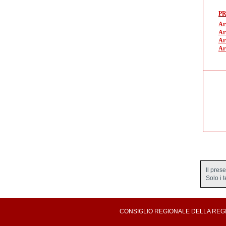
P
Ar
Ar
Ar
Ar
Il pres
Solo i 
CONSIGLIO REGIONALE DELLA REGION