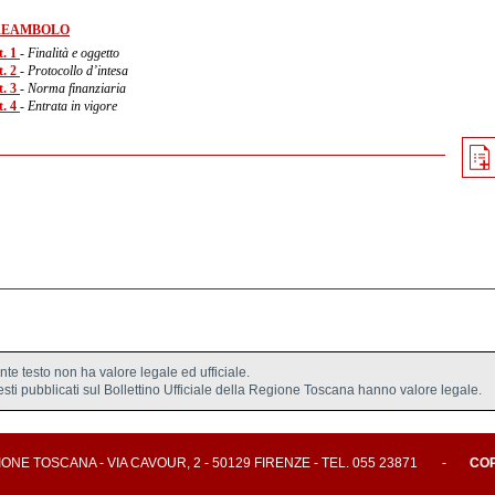
REAMBOLO
t. 1
- Finalità e oggetto
t. 2
- Protocollo d’intesa
t. 3
- Norma finanziaria
t. 4
- Entrata in vigore
ente testo non ha valore legale ed ufficiale.
testi pubblicati sul Bollettino Ufficiale della Regione Toscana hanno valore legale.
E TOSCANA - VIA CAVOUR, 2 - 50129 FIRENZE - TEL. 055 23871
-
CO