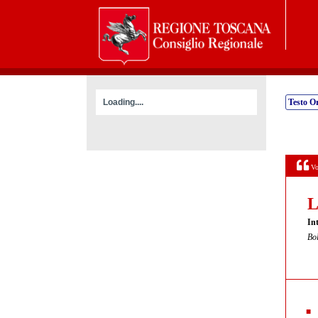
Loading....
Testo Or
Vo
L
Int
Bol