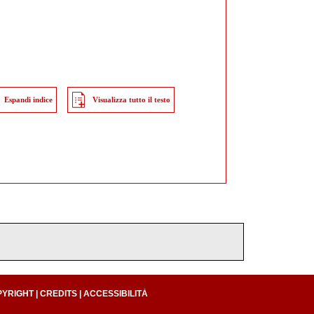
Espandi indice
Visualizza tutto il testo
PYRIGHT
|
CREDITS
|
ACCESSIBILITÀ