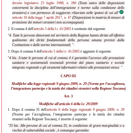
decreto legislativo 25 luglio 1998, n. 286
(Testo unico delle disposizioni
concernenti la disciplina dell'immigrazione e norme sulla condizione dello
straniero) e con permesso di soggiorno rilasciato nelle ipotesi di cui all'
articolo 10 della legge 7 aprile 2017, n. 47
(Disposizioni in materia di misure di
protezione dei minori stranieri non accompagnati)
.
2.
Il comma 4 dell'
articolo 5 della l.r. 41/2005
è sostituito dal seguente:
“
4. Tutte le persone dimoranti nel territorio della Regione hanno diritto all'effettivo
godimento dei diritti fondamentali della persona umana previsti dalla
Costituzione e dalle norme internazionali.
”.
3.
Dopo il comma 4 dell'
articolo 5 della l.r. 41/2005
è aggiunto il seguente:
“
4 bis. A tutte le persone di cui al comma 4 è garantito l'accesso alle prestazioni
sanitarie e assistenziali essenziali previste dal piano sanitario e sociale
integrato regionale e gli strumenti informativi relativi alle prestazioni stesse.
”.
CAPO III
Modifiche alla
legge regionale 9 giugno 2009, n. 29
(Norme per l’accoglienza,
l’integrazione partecipe e la tutela dei cittadini stranieri nella Regione Toscana)
Art. 3
Modifiche all'
articolo 6 della l.r. 29/2009
1.
Dopo il comma 35 dell'
articolo 6 della legge regionale 9 giugno 2009, n. 29
(Norme per l’accoglienza, l’integrazione partecipe e la tutela dei cittadini
stranieri nella Regione Toscana), è inserito il seguente:
“
35 bis. Alle persone di cui al comma 35, in condizione di grave marginalità o a
rischio di vulnerabilità sociale , è comunque garantito: