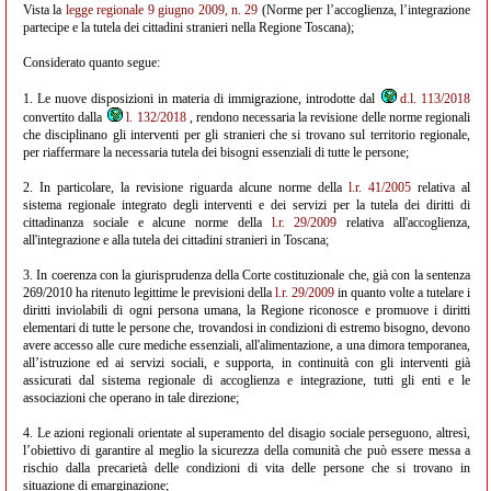
Vista la
legge regionale 9 giugno 2009, n. 29
(Norme per l’accoglienza, l’integrazione
partecipe e la tutela dei cittadini stranieri nella Regione Toscana);
Considerato quanto segue:
1. Le nuove disposizioni in materia di immigrazione, introdotte dal
d.l. 113/2018
convertito dalla
l. 132/2018
, rendono necessaria la revisione delle norme regionali
che disciplinano gli interventi per gli stranieri che si trovano sul territorio regionale,
per riaffermare la necessaria tutela dei bisogni essenziali di tutte le persone;
2. In particolare, la revisione riguarda alcune norme della
l.r. 41/2005
relativa al
sistema regionale integrato degli interventi e dei servizi per la tutela dei diritti di
cittadinanza sociale e alcune norme della
l.r. 29/2009
relativa all'accoglienza,
all'integrazione e alla tutela dei cittadini stranieri in Toscana;
3. In coerenza con la giurisprudenza della Corte costituzionale che, già con la sentenza
269/2010 ha ritenuto legittime le previsioni della
l.r. 29/2009
in quanto volte a tutelare i
diritti inviolabili di ogni persona umana, la Regione riconosce e promuove i diritti
elementari di tutte le persone che, trovandosi in condizioni di estremo bisogno, devono
avere accesso alle cure mediche essenziali, all'alimentazione, a una dimora temporanea,
all’istruzione ed ai servizi sociali, e supporta, in continuità con gli interventi già
assicurati dal sistema regionale di accoglienza e integrazione, tutti gli enti e le
associazioni che operano in tale direzione;
4. Le azioni regionali orientate al superamento del disagio sociale perseguono, altresì,
l’obiettivo di garantire al meglio la sicurezza della comunità che può essere messa a
rischio dalla precarietà delle condizioni di vita delle persone che si trovano in
situazione di emarginazione;