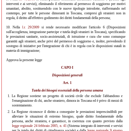
interventi e ai servizi), eliminando il riferimento al permesso di soggiorno per motivi
umanitari, abolito, sostituendolo con le nuove tipologie introdotte, riaffermando nel
contempo, per tutte le persone dimoranti in Toscana, compresi gli stranieri non in
regola, il diritto all'effettivo godimento dei diritti fondamentali della persona;
10. Nella
l.r. 29/2009
si rende necessario modificare l'articolo 6 (Disposizioni
sull'accoglienza, integrazione partecipe e tutela degli stranieri in Toscana), specificando
le prestazioni sanitarie, socio-assistenziali, di istruzione e cura che sono comunque
garantiti agli stranieri, anche privi del permesso di soggiorno e, inoltre, prevedendo il
sostegno di iniziative per l'integrazione di chi è in regola con le disposizioni statali in
materia di immigrazione;
Approva la presente legge
CAPO I
Disposizioni generali
Art. 1
Tutela dei bisogni essenziali della persona umana
1.
La Regione sostiene un progetto di società civile che esclude l'abbandono e
l'emarginazione di chi, anche straniero, dimora in Toscana ed è privo di mezzi di
sostentamento.
2.
La Regione riconosce il diritto a conseguire le prestazioni imprescindibili per
alleviare le situazioni di estremo bisogno, quale diritto fondamentale della
persona, anche straniera, e garantisce, in coerenza con quanto previsto dalla
legge regionale 24 febbraio 2005, n. 41
(Sistema integrato di interventi e servizi
per la tutela dei diritti di cittadinanza sociale) e dalla
legge regionale 9 giugno