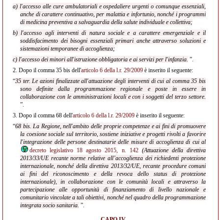
a) l'accesso alle cure ambulatoriali e ospedaliere urgenti o comunque essenziali,
anche di carattere continuativo, per malattia e infortunio, nonché i programmi
di medicina preventiva a salvaguardia della salute individuale e collettiva;
b) l'accesso agli interventi di natura sociale e a carattere emergenziale e il
soddisfacimento dei bisogni essenziali primari anche attraverso soluzioni e
sistemazioni temporanee di accoglienza;
c) l'accesso dei minori all'istruzione obbligatoria e ai servizi per l'infanzia.
”.
2.
Dopo il comma 35 bis dell'
articolo 6 della l.r. 29/2009
è inserito il seguente:
“
35 ter. Le azioni finalizzate all'attuazione degli interventi di cui al comma 35 bis
sono definite dalla programmazione regionale e poste in essere in
collaborazione con le amministrazioni locali e con i soggetti del terzo settore.
”.
3.
Dopo il comma 68 dell'
articolo 6 della l.r. 29/2009
è inserito il seguente:
“
68 bis. La Regione, nell'ambito delle proprie competenze e ai fini di promuovere
la coesione sociale sul territorio, sostiene iniziative e progetti rivolti a favorire
l'integrazione delle persone destinatarie delle misure di accoglienza di cui al
decreto legislativo 18 agosto 2015, n. 142
(Attuazione della direttiva
2013/33/UE recante norme relative all’accoglienza dei richiedenti protezione
internazionale, nonché della direttiva 2013/32/UE, recante procedure comuni
ai fini del riconoscimento e della revoca dello status di protezione
internazionale), in collaborazione con le comunità locali e attraverso la
partecipazione alle opportunità di finanziamento di livello nazionale e
comunitario vincolate a tali obiettivi, nonché nel quadro della programmazione
integrata socio sanitaria.
”.
CAPO IV