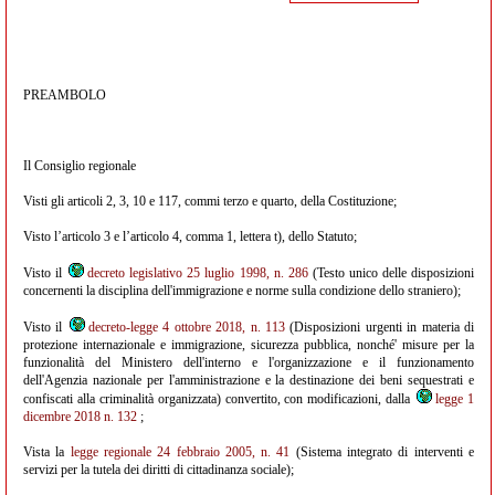
PREAMBOLO
Il Consiglio regionale
Visti gli articoli 2, 3, 10 e 117, commi terzo e quarto, della Costituzione;
Visto l’articolo 3 e l’articolo 4, comma 1, lettera t), dello Statuto;
Visto il
decreto legislativo 25 luglio 1998, n. 286
(Testo unico delle disposizioni
concernenti la disciplina dell'immigrazione e norme sulla condizione dello straniero);
Visto il
decreto-legge 4 ottobre 2018, n. 113
(Disposizioni urgenti in materia di
protezione internazionale e immigrazione, sicurezza pubblica, nonché' misure per la
funzionalità del Ministero dell'interno e l'organizzazione e il funzionamento
dell'Agenzia nazionale per l'amministrazione e la destinazione dei beni sequestrati e
confiscati alla criminalità organizzata) convertito, con modificazioni, dalla
legge 1
dicembre 2018 n. 132
;
Vista la
legge regionale 24 febbraio 2005, n. 41
(Sistema integrato di interventi e
servizi per la tutela dei diritti di cittadinanza sociale);