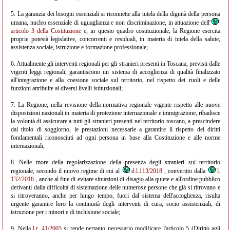
5. La garanzia dei bisogni essenziali si riconnette alla tutela della dignità della persona
umana, nucleo essenziale di uguaglianza e non discriminazione, in attuazione dell'
articolo 3 della Costituzione
e, in questo quadro costituzionale, la Regione esercita
proprie potestà legislative, concorrenti e residuali, in materia di tutela della salute,
assistenza sociale, istruzione e formazione professionale;
6. Attualmente gli interventi regionali per gli stranieri presenti in Toscana, previsti dalle
vigenti leggi regionali, garantiscono un sistema di accoglienza di qualità finalizzato
all'integrazione e alla coesione sociale sul territorio, nel rispetto dei ruoli e delle
funzioni attribuite ai diversi livelli istituzionali;
7. La Regione, nella revisione della normativa regionale vigente rispetto alle nuove
disposizioni nazionali in materia di protezione internazionale e immigrazione, ribadisce
la volontà di assicurare a tutti gli stranieri presenti nel territorio toscano, a prescindere
dal titolo di soggiorno, le prestazioni necessarie a garantire il rispetto dei diritti
fondamentali riconosciuti ad ogni persona in base alla Costituzione e alle norme
internazionali;
8. Nelle more della regolarizzazione della presenza degli stranieri sul territorio
regionale, secondo il nuovo regime di cui al
d.l.113/2018
, convertito dalla
l.
132/2018
, anche al fine di evitare situazioni di disagio alla quiete e all'ordine pubblico
derivanti dalla difficoltà di sistemazione delle numerose persone che già si ritrovano e
si ritroveranno, anche per lungo tempo, fuori dal sistema dell'accoglienza, risulta
urgente garantire loro la continuità degli interventi di cura, socio assistenziali, di
istruzione per i minori e di inclusione sociale;
9. Nella
l.r. 41/2005
si rende pertanto necessario modificare l'articolo 5 (Diritto agli