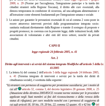
2009, n. 29
(Norme per l'accoglienza, l'integrazione partecipe e la tutela dei
cittadini stranieri nella Regione Toscana), il diritto alle cure essenziali, alla
dimora temporanea in condizione di sicurezza, ad una adeguata alimentazione e
all'istruzione come elementi fondamentali per l'integrazione umana e sociale.
3.
Le azioni per garantire le prestazioni essenziali di cui al comma 2 sono poste in
essere attraverso interventi previsti dalla programmazione integrata socio-
sanitaria realizzati direttamente dalla Regione o tramite il sostegno di proposte e
progetti promossi, in coerenza con la presente legge, dalle istituzioni locali, dalle
associazioni di volontariato e altri enti del terzo settore, nonché da privati
cittadini.
CAPO II
legge regionale 24 febbraio 2005, n. 41
Art. 2
Diritto agli interventi e ai servizi del sistema integrato Modifiche all'
articolo 5 della l.r.
41/2005
1.
La lettera b) del comma 2 dell'
articolo 5 della legge regionale 24 febbraio 2005,
n. 41
(Sistema integrato di interventi e servizi per la tutela dei diritti di
cittadinanza sociale), è sostituita dalla seguente :
“
b) stranieri con permesso di soggiorno per protezione sussidiaria; per i motivi di
cui all'
articolo 32, comma 3, del decreto legislativo 28 gennaio 2008, n. 25
(Attuazione della direttiva 2005/85/CE recante norme minime per le procedure
applicate negli Stati membri ai fini del riconoscimento e della revoca dello
status di rifugiato); per cure mediche nonché con i permessi di soggiorno di
cui agli articoli 18, 18 bis, 19, 20 bis, 22, comma 12 quater, 41 e 42 bis
del