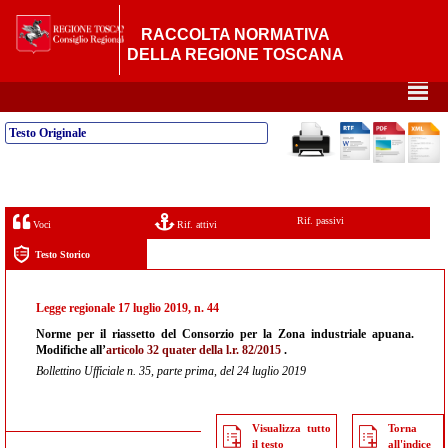
RACCOLTA NORMATIVA
DELLA REGIONE TOSCANA
²
Testo Originale
Rif. passivi
Voci
Rif. attivi
Testo Storico
Legge regionale 17 luglio 2019, n. 44
Norme per il riassetto del Consorzio per la Zona industriale apuana.
Modifiche all’
articolo 32 quater della l.r. 82/2015
.
Bollettino Ufficiale n. 35, parte prima, del 24 luglio 2019
Visualizza tutto
Torna
il testo
all'indice