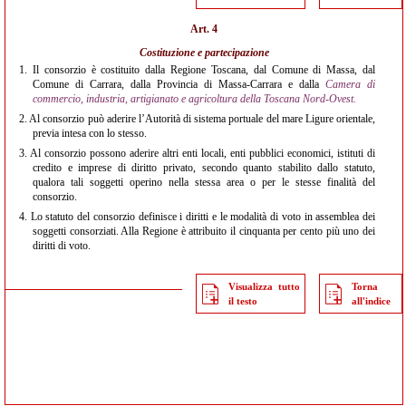
Art. 4
Costituzione e partecipazione
1.
Il consorzio è costituito dalla Regione Toscana, dal Comune di Massa, dal
Comune di Carrara, dalla Provincia di Massa-Carrara e dalla
Camera di
commercio, industria, artigianato e agricoltura della Toscana Nord-Ovest.
2.
Al consorzio può aderire l’Autorità di sistema portuale del mare Ligure orientale,
previa intesa con lo stesso.
3.
Al consorzio possono aderire altri enti locali, enti pubblici economici, istituti di
credito e imprese di diritto privato, secondo quanto stabilito dallo statuto,
qualora tali soggetti operino nella stessa area o per le stesse finalità del
consorzio.
4.
Lo statuto del consorzio definisce i diritti e le modalità di voto in assemblea dei
soggetti consorziati. Alla Regione è attribuito il cinquanta per cento più uno dei
diritti di voto.
Visualizza tutto
Torna
il testo
all'indice