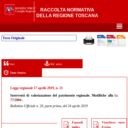
RACCOLTA NORMATIVA
DELLA REGIONE TOSCANA
²
Testo Originale
Voci
Rif. attivi
Testo Storico
Legge regionale 17 aprile 2019, n. 21
Interventi di valorizzazione del patrimonio regionale. Modifiche alla
l.r.
77/2004
.
Bollettino Ufficiale n. 20, parte prima, del 24 aprile 2019
Espandi
Visualizza tutto
indice
il testo