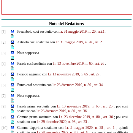
Note del Redattore:
Preambolo così sostituito con
l.r. 31 maggio 2019, n. 26
, art.1
.
[1]
Articolo così sostituito con
l.r. 31 maggio 2019, n. 26
, art. 2
.
[2]
Nota soppressa.
[3]
Parole così sostituite con
l.r. 13 novembre 2019, n. 65
, art. 26
.
[4]
Periodo aggiunto con
l.r. 13 novembre 2019, n. 65
, art. 27
.
[5]
Punto così sostituito con
l.r. 23 dicembre 2019, n. 80
, art. 34
.
[6]
Nota soppressa.
[7]
Parole prima sostituite con
l.r. 13 novembre 2019, n. 65
, art. 25
, poi così
[8]
sostituite con
l.r. 23 dicembre 2019, n. 80
, art. 36
.
Comma prima sostituito con
l.r. 23 dicembre 2019, n. 80
, art. 36
; poi così
[9]
sostituito con
l.r. 29 dicembre 2020, n. 98
, art. 25
.
Comma dapprima sostituito con
l.r. 5 maggio 2020, n. 28
, art. 1
; quindi
[10]
sostituito con
l.r. 28 novembre 2022, n. 40
, art. 10
, comma 2; poi modificato