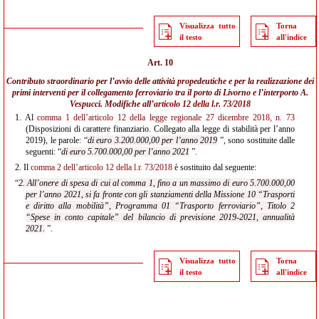
Visualizza tutto
Torna
il testo
all'indice
Art. 10
Contributo straordinario per l’avvio delle attività propedeutiche e per la realizzazione dei
primi interventi per il collegamento ferroviario tra il porto di Livorno e l’interporto A.
Vespucci. Modifiche all’
articolo 12 della l.r. 73/2018
1.
Al
comma 1 dell’articolo 12 della legge regionale 27 dicembre 2018, n. 73
(Disposizioni di carattere finanziario. Collegato alla legge di stabilità per l’anno
2019), le parole: “
di euro 3.200.000,00 per l’anno 2019
”, sono sostituite dalle
seguenti: “
di euro 5.700.000,00 per l’anno 2021
”.
2.
Il
comma 2 dell’articolo 12 della l.r. 73/2018
è sostituito dal seguente:
“
2. All’onere di spesa di cui al comma 1, fino a un massimo di euro 5.700.000,00
per l’anno 2021, si fa fronte con gli stanziamenti della Missione 10 “Trasporti
e diritto alla mobilità”, Programma 01 “Trasporto ferroviario”, Titolo 2
“Spese in conto capitale” del bilancio di previsione 2019-2021, annualità
2021.
”.
Visualizza tutto
Torna
il testo
all'indice