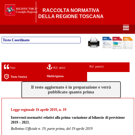
RACCOLTA NORMATIVA
DELLA REGIONE TOSCANA
²
Testo Coordinato
Rif. passivi
Voci
Rif. attivi
Multivigenza
Testo Storico
Il testo aggiornato è in preparazione e verrà
pubblicato quanto prima
Legge regionale 16 aprile 2019, n. 19
Interventi normativi relativi alla prima variazione al bilancio di previsione
2019 – 2021.
Bollettino Ufficiale n. 19, parte prima, del 19 aprile 2019