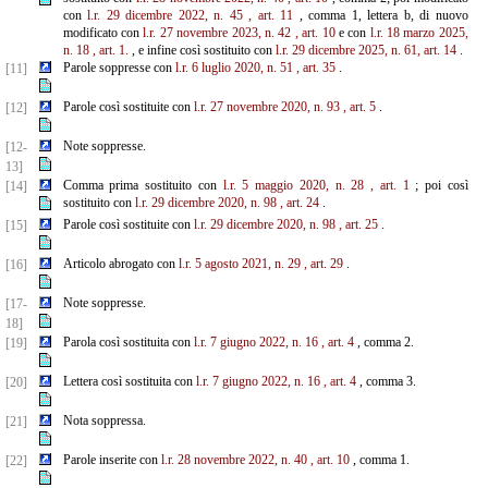
con
l.r. 29 dicembre 2022, n. 45
, art. 11
, comma 1, lettera b, di nuovo
modificato con
l.r. 27 novembre 2023, n. 42
, art. 10
e con
l.r. 18 marzo 2025,
n. 18
, art. 1.
, e infine così sostituito con
l.r. 29 dicembre 2025, n. 61, art. 14
.
Parole soppresse con
l.r. 6 luglio 2020, n. 51
, art. 35
.
[11]
Parole così sostituite con
l.r. 27 novembre 2020, n. 93
, art. 5
.
[12]
Note soppresse.
[12-
13]
Comma prima sostituito con
l.r. 5 maggio 2020, n. 28
, art. 1
; poi così
[14]
sostituito con
l.r. 29 dicembre 2020, n. 98
, art. 24
.
Parole così sostituite con
l.r. 29 dicembre 2020, n. 98
, art. 25
.
[15]
Articolo abrogato con
l.r. 5 agosto 2021, n. 29
, art. 29
.
[16]
Note soppresse.
[17-
18]
Parola così sostituita con
l.r. 7 giugno 2022, n. 16
, art. 4
, comma 2.
[19]
Lettera così sostituita con
l.r. 7 giugno 2022, n. 16
, art. 4
, comma 3.
[20]
Nota soppressa.
[21]
Parole inserite con
l.r. 28 novembre 2022, n. 40
, art. 10
, comma 1.
[22]