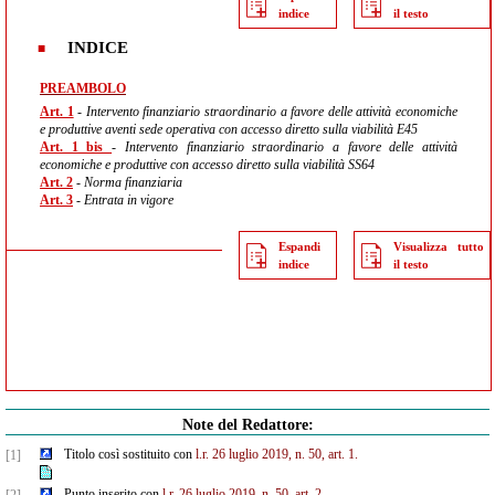
indice
il testo
INDICE
PREAMBOLO
Art. 1
- Intervento finanziario straordinario a favore delle attività economiche
e produttive aventi sede operativa con accesso diretto sulla viabilità E45
Art. 1 bis
- Intervento finanziario straordinario a favore delle attività
economiche e produttive con accesso diretto sulla viabilità SS64
Art. 2
- Norma finanziaria
Art. 3
- Entrata in vigore
Espandi
Visualizza tutto
indice
il testo
Note del Redattore:
Titolo così sostituito con
l.r. 26 luglio 2019, n. 50, art. 1.
[1]
Punto inserito con
l.r. 26 luglio 2019, n. 50, art. 2.