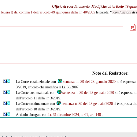
Ufficio di coordinamento. Modifiche all’
articolo 49 quinq
a
lettera f) del comma 1 dell’articolo 49 quinquies della l.r. 40/2005
le parole: “
, con funzioni di 
Note del Redattore:
La Corte costituzionale con
sentenza n. 39 del 28 gennaio 2020
si è espressa d
3/2019, articolo che modifica la l.r. 38/2007.
La Corte costituzionale con
sentenza n. 39 del 28 gennaio 2020
si è espressa di
dell'articolo 11 della l.r. 3/2019.
La Corte costituzionale con
sentenza n. 39 del 28 gennaio 2020
si è espressa dic
dell'articolo 18 della l.r. 3/2019.
Articolo abrogato con
l.r. 31 dicembre 2024, n. 61, art. 148
.