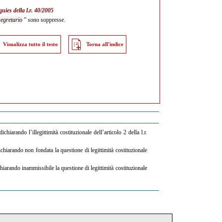
uies della l.r. 40/2005
segretario
” sono soppresse.
Visualizza tutto il testo
Torna all'indice
ichiarando l’illegittimità costituzionale dell’articolo 2 della l.r.
chiarando non fondata la questione di legittimità costituzionale
hiarando inammissibile la questione di legittimità costituzionale