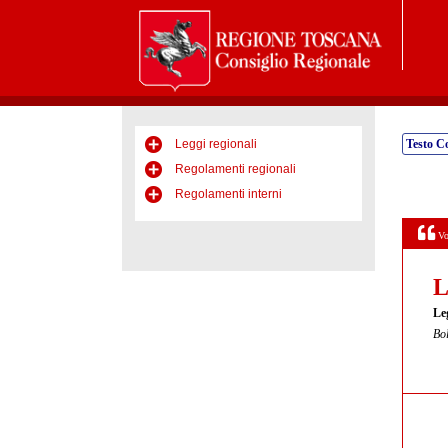
Leggi regionali
Testo C
Regolamenti regionali
Regolamenti interni
Vo
L
Le
Bol