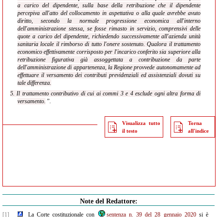
a carico del dipendente, sulla base della retribuzione che il dipendente
percepiva all'atto del collocamento in aspettativa o alla quale avrebbe avuto
diritto, secondo la normale progressione economica all'interno
dell'amministrazione stessa, se fosse rimasto in servizio, comprensivi delle
quote a carico del dipendente, richiedendo successivamente all'azienda unità
sanitaria locale il rimborso di tutto l'onere sostenuto. Qualora il trattamento
economico effettivamente corrisposto per l'incarico conferito sia superiore alla
retribuzione figurativa già assoggettata a contribuzione da parte
dell'amministrazione di appartenenza, la Regione provvede autonomamente ad
effettuare il versamento dei contributi previdenziali ed assistenziali dovuti su
tale differenza.
5. Il trattamento contributivo di cui ai commi 3 e 4 esclude ogni altra forma di
versamento.
”.
Visualizza tutto
Torna
il testo
all'indice
Note del Redattore:
[1]
La Corte costituzionale con
sentenza n. 39 del 28 gennaio 2020
si è