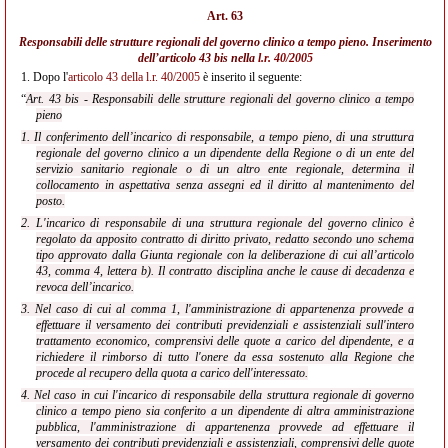
Art. 63
Responsabili delle strutture regionali del governo clinico a tempo pieno. Inserimento
dell’articolo 43 bis nella
l.r. 40/2005
1.
Dopo l'
articolo 43 della l.r. 40/2005
è inserito il seguente:
“
Art. 43 bis - Responsabili delle strutture regionali del governo clinico a tempo
pieno
1. Il conferimento dell’incarico di responsabile, a tempo pieno, di una struttura
regionale del governo clinico a un dipendente della Regione o di un ente del
servizio sanitario regionale o di un altro ente regionale, determina il
collocamento in aspettativa senza assegni ed il diritto al mantenimento del
posto.
2. L'incarico di responsabile di una struttura regionale del governo clinico è
regolato da apposito contratto di diritto privato, redatto secondo uno schema
tipo approvato dalla Giunta regionale con la deliberazione di cui all’articolo
43, comma 4, lettera b). Il contratto disciplina anche
le cause di decadenza e
revoca dell’incarico.
3. Nel caso di cui al comma 1, l'amministrazione di appartenenza provvede a
effettuare il versamento dei contributi previdenziali e assistenziali sull'intero
trattamento economico, comprensivi delle quote a carico del dipendente, e a
richiedere il rimborso di tutto l'onere da essa sostenuto alla Regione che
procede al recupero della quota a carico dell'interessato.
4. Nel caso in cui l'incarico di responsabile della struttura regionale di governo
clinico a tempo pieno sia conferito a un dipendente di altra amministrazione
pubblica, l'amministrazione di appartenenza provvede ad effettuare il
versamento dei contributi previdenziali e assistenziali, comprensivi delle quote