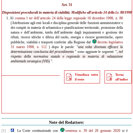
Art. 51
Disposizioni procedurali in materia di viabilità. Modifiche all'
articolo 24 della l.r. 88/1998
1.
Al
comma 1 ter dell’articolo 24 della legge regionale 10 dicembre 1998, n. 88
(Attribuzione agli enti locali e disciplina generale delle funzioni amministrative e
dei compiti in materia di urbanistica e pianificazione territoriale, protezione della
natura e dell’ambiente, tutela dell’ambiente dagli inquinamenti e gestione dei
rifiuti, risorse idriche e difesa del suolo, energia e risorse geotermiche, opere
pubbliche, viabilità e trasporti conferite alla Regione dal
decreto legislativo
31 marzo 1998, n. 112
) dopo le parole: “
una volta divenuta efficace la
determinazione
conclusiva del procedimento
” sono aggiunte le seguenti: “
, nel
rispetto della normativa statale e regionale in materia di valutazione
ambientale strategica (VAS)
”.
Visualizza tutto
Torna
il testo
all'indice
Note del Redattore:
[1]
La Corte costituzionale con
sentenza n. 39 del 28 gennaio 2020
si è