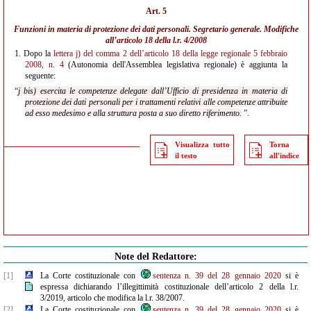
Art. 5
Funzioni in materia di protezione dei dati personali. Segretario generale. Modifiche
all’
articolo 18 della l.r. 4/2008
1.
Dopo la
lettera j) del comma 2 dell’articolo 18 della legge regionale 5 febbraio
2008, n. 4
(Autonomia dell'Assemblea legislativa regionale) è aggiunta la
seguente:
“
j bis) esercita le competenze delegate dall’Ufficio di presidenza in materia di
protezione dei dati personali per i trattamenti relativi alle competenze attribuite
ad esso medesimo e alla struttura posta a suo diretto riferimento.
”.
Visualizza tutto
Torna
il testo
all'indice
Note del Redattore:
[1]
La Corte costituzionale con
sentenza n. 39 del 28 gennaio 2020
si è
espressa dichiarando l’illegittimità costituzionale dell’articolo 2 della l.r.
3/2019, articolo che modifica la l.r. 38/2007.
[2]
La Corte costituzionale con
sentenza n. 39 del 28 gennaio 2020
si è