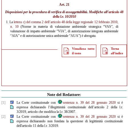
Art. 21
Disposizioni per la procedura di verifica di assoggettabilità. Modifiche all’
articolo 48
della l.r. 10/2010
1.
La
lettera c) del comma 2 dell’articolo 48 della legge regionale 12 febbraio 2010,
n. 10
(Norme in materia di valutazione ambientale strategica “VAS”, di
valutazione di impatto ambientale “VIA”, di autorizzazione integrata ambientale
“AIA” e di autorizzazione unica ambientale “AUA”) è abrogata.
Visualizza tutto
Torna
il testo
all'indice
Note del Redattore:
[1]
La Corte costituzionale con
sentenza n. 39 del 28 gennaio 2020
si è
espressa dichiarando l’illegittimità costituzionale dell’articolo 2 della l.r.
3/2019, articolo che modifica la l.r. 38/2007.
[2]
La Corte costituzionale con
sentenza n. 39 del 28 gennaio 2020
si è
espressa dichiarando non fondata la questione di legittimità costituzionale
dell'articolo 11 della l.r. 3/2019.