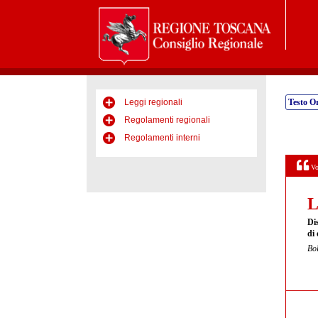
Leggi regionali
Testo Or
Regolamenti regionali
Regolamenti interni
Vo
L
Di
di 
Bol