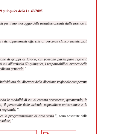
 9 quinquies della l.r. 40/2005
uti per il monitoraggio delle iniziative assunte dalle aziende in
 dei dipartimenti afferenti ai percorsi clinico assistenziali
ione di gruppi di lavoro, cui possono partecipare referenti
di cui all’articolo 69 quinquies, i responsabili di branca della
edicina generale.
”.
individuato dal direttore della direzione regionale competente
econdo le modalità di cui al comma precedente, garantendo, in
i, il personale delle aziende ospedaliero-universitarie e la
a regionale.
”.
 per la programmazione di area vasta
”, sono sostituite dalle
 salute,
”.