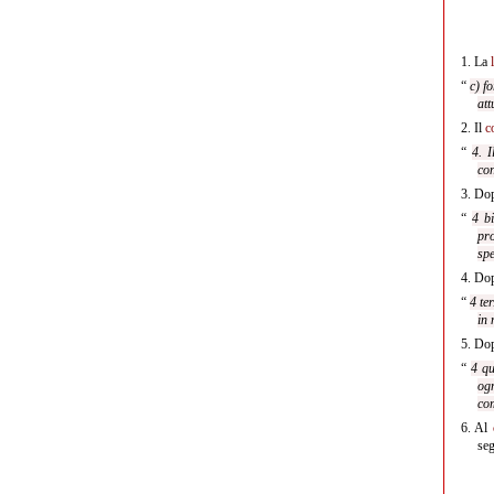
1.
La
“
c) f
at
2.
Il
c
“
4. I
con
3.
Dop
“
4 bi
pro
spe
4.
Dop
“
4 te
in 
5.
Dop
“
4 qu
ogn
com
6.
Al
seg