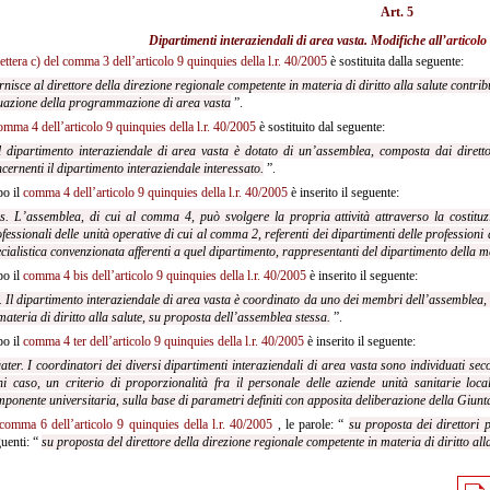
Art. 5
Dipartimenti interaziendali di area vasta. Modifiche all’
articolo
lettera c) del comma 3 dell’articolo 9 quinquies della l.r. 40/2005
è sostituita dalla seguente:
ornisce al direttore della direzione regionale competente in materia di diritto alla salute contrib
tuazione della programmazione di area vasta
”.
omma 4 dell’articolo 9 quinquies della l.r. 40/2005
è sostituito dal seguente:
l dipartimento interaziendale di area vasta è dotato di un’assemblea, composta dai direttori
cernenti il dipartimento interaziendale interessato.
”.
o il
comma 4 dell’articolo 9 quinquies della l.r. 40/2005
è inserito il seguente:
s. L’assemblea, di cui al comma 4, può svolgere la propria attività attraverso la costituz
fessionali delle unità operative di cui al comma 2, referenti dei dipartimenti delle professioni 
cialistica convenzionata afferenti a quel dipartimento, rappresentanti del dipartimento della m
o il
comma 4 bis dell’articolo 9 quinquies della l.r. 40/2005
è inserito il seguente:
r. Il dipartimento interaziendale di area vasta è coordinato da uno dei membri dell’assemblea, 
materia di diritto alla salute, su proposta dell’assemblea stessa.
”.
o il
comma 4 ter dell’articolo 9 quinquies della l.r. 40/2005
è inserito il seguente:
ater. I coordinatori dei diversi dipartimenti interaziendali di area vasta sono individuati s
i caso, un criterio di proporzionalità fra il personale delle aziende unità sanitarie local
ponente universitaria, sulla base di parametri definiti con apposita deliberazione della Giunt
comma 6 dell’articolo 9 quinquies della l.r. 40/2005
, le parole: “
su proposta dei direttori
uenti: “
su proposta del direttore della direzione regionale competente in materia di diritto alla