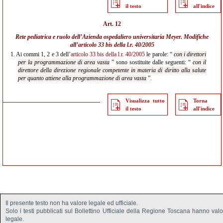
il testo
all'indice
Art. 12
Rete pediatrica e ruolo dell’Azienda ospedaliero universitaria Meyer. Modifiche
all’
articolo 33 bis della l.r. 40/2005
1.
Ai commi 1, 2 e 3 dell’
articolo 33 bis della l.r. 40/2005
le parole: “
con i direttori
per la programmazione di area vasta
” sono sostituite dalle seguenti: “
con il
direttore della direzione regionale competente in materia di diritto alla salute
per quanto attiene alla programmazione di area vasta
”.
Visualizza tutto
Torna
il testo
all'indice
Il presente testo non ha valore legale ed ufficiale.
Solo i testi pubblicati sul Bollettino Ufficiale della Regione Toscana hanno val
legale.