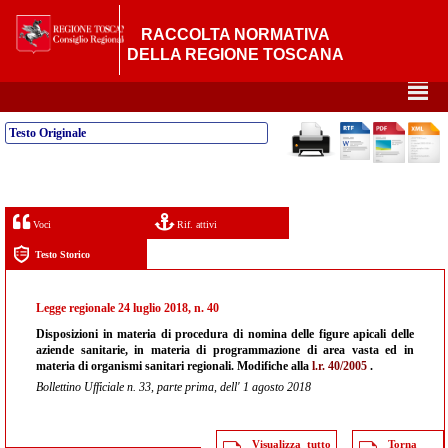
RACCOLTA NORMATIVA
DELLA REGIONE TOSCANA
²
Testo Originale
Voci
Rif. attivi
Testo Storico
Legge regionale 24 luglio 2018, n. 40
Disposizioni in materia di procedura di nomina delle figure apicali delle
aziende sanitarie, in materia di programmazione di area vasta ed in
materia di organismi sanitari regionali. Modifiche alla
l.r. 40/2005
.
Bollettino Ufficiale n. 33, parte prima, dell' 1 agosto 2018
Visualizza tutto
Torna