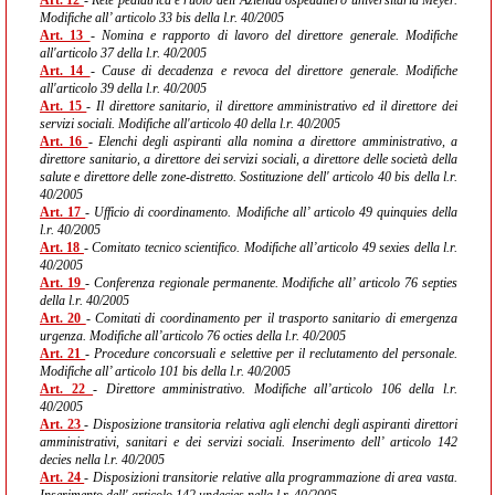
Art. 12
- Rete pediatrica e ruolo dell’Azienda ospedaliero universitaria Meyer.
Modifiche all’ articolo 33 bis della l.r. 40/2005
Art. 13
- Nomina e rapporto di lavoro del direttore generale. Modifiche
all'articolo 37 della l.r. 40/2005
Art. 14
- Cause di decadenza e revoca del direttore generale. Modifiche
all'articolo 39 della l.r. 40/2005
Art. 15
- Il direttore sanitario, il direttore amministrativo ed il direttore dei
servizi sociali. Modifiche all'articolo 40 della l.r. 40/2005
Art. 16
- Elenchi degli aspiranti alla nomina a direttore amministrativo, a
direttore sanitario, a direttore dei servizi sociali, a direttore delle società della
salute e direttore delle zone-distretto. Sostituzione dell' articolo 40 bis della l.r.
40/2005
Art. 17
- Ufficio di coordinamento. Modifiche all’ articolo 49 quinquies della
l.r. 40/2005
Art. 18
- Comitato tecnico scientifico. Modifiche all’articolo 49 sexies della l.r.
40/2005
Art. 19
- Conferenza regionale permanente. Modifiche all’ articolo 76 septies
della l.r. 40/2005
Art. 20
- Comitati di coordinamento per il trasporto sanitario di emergenza
urgenza. Modifiche all’articolo 76 octies della l.r. 40/2005
Art. 21
- Procedure concorsuali e selettive per il reclutamento del personale.
Modifiche all’ articolo 101 bis della l.r. 40/2005
Art. 22
- Direttore amministrativo. Modifiche all’articolo 106 della l.r.
40/2005
Art. 23
- Disposizione transitoria relativa agli elenchi degli aspiranti direttori
amministrativi, sanitari e dei servizi sociali. Inserimento dell’ articolo 142
decies nella l.r. 40/2005
Art. 24
- Disposizioni transitorie relative alla programmazione di area vasta.