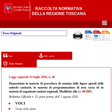
RACCOLTA NORMATIVA
DELLA REGIONE TOSCANA
²
Testo Originale
Voci
Rif. attivi
Testo Storico
Legge regionale 24 luglio 2018, n. 40
Disposizioni in materia di procedura di nomina delle figure apicali delle
aziende sanitarie, in materia di programmazione di area vasta ed in
materia di organismi sanitari regionali. Modifiche alla
l.r. 40/2005
.
Bollettino Ufficiale n. 33, parte prima, dell' 1 agosto 2018
VOCI
Tutela della salute