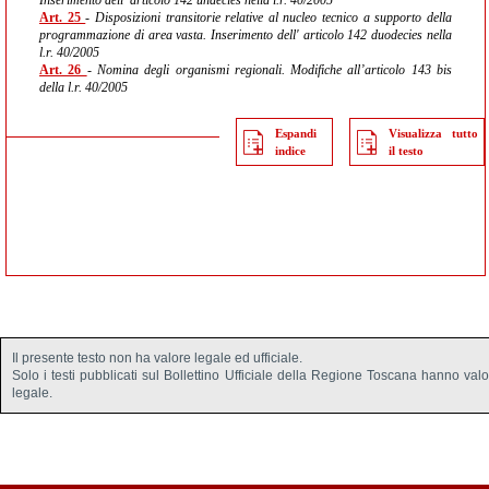
Inserimento dell' articolo 142 undecies nella l.r. 40/2005
Art. 25
- Disposizioni transitorie relative al nucleo tecnico a supporto della
programmazione di area vasta. Inserimento dell' articolo 142 duodecies nella
l.r. 40/2005
Art. 26
- Nomina degli organismi regionali. Modifiche all’articolo 143 bis
della l.r. 40/2005
Espandi
Visualizza tutto
indice
il testo
Il presente testo non ha valore legale ed ufficiale.
Solo i testi pubblicati sul Bollettino Ufficiale della Regione Toscana hanno val
legale.