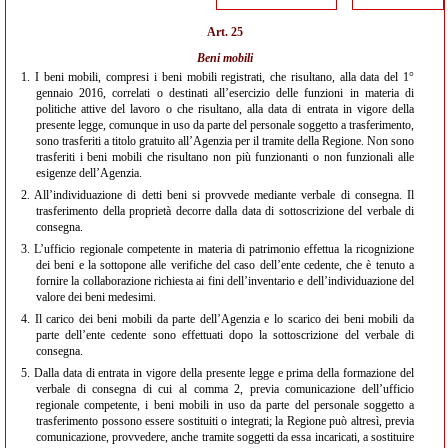
Art. 25
Beni mobili
1.
I beni mobili, compresi i beni mobili registrati, che risultano, alla data del 1°
gennaio 2016, correlati o destinati all’esercizio delle funzioni in materia di
politiche attive del lavoro o che risultano, alla data di entrata in vigore della
presente legge, comunque in uso da parte del personale soggetto a trasferimento,
sono trasferiti a titolo gratuito all’Agenzia per il tramite della Regione. Non sono
trasferiti i beni mobili che risultano non più funzionanti o non funzionali alle
esigenze dell’Agenzia.
2.
All’individuazione di detti beni si provvede mediante verbale di consegna. Il
trasferimento della proprietà decorre dalla data di sottoscrizione del verbale di
consegna.
3.
L’ufficio regionale competente in materia di patrimonio effettua la ricognizione
dei beni e la sottopone alle verifiche del caso dell’ente cedente, che è tenuto a
fornire la collaborazione richiesta ai fini dell’inventario e dell’individuazione del
valore dei beni medesimi.
4.
Il carico dei beni mobili da parte dell’Agenzia e lo scarico dei beni mobili da
parte dell’ente cedente sono effettuati dopo la sottoscrizione del verbale di
consegna.
5.
Dalla data di entrata in vigore della presente legge e prima della formazione del
verbale di consegna di cui al comma 2, previa comunicazione dell’ufficio
regionale competente, i beni mobili in uso da parte del personale soggetto a
trasferimento possono essere sostituiti o integrati; la Regione può altresì, previa
comunicazione, provvedere, anche tramite soggetti da essa incaricati, a sostituire