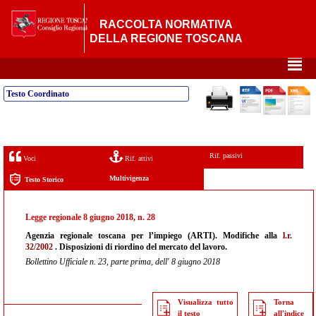
RACCOLTA NORMATIVA
DELLA REGIONE TOSCANA
²
Testo Coordinato
Rif. passivi
Voci
Rif. attivi
Multivigenza
Testo Storico
Legge regionale 8 giugno 2018, n. 28
Agenzia regionale toscana per l’impiego (ARTI). Modifiche alla
l.r.
32/2002
. Disposizioni di riordino del mercato del lavoro.
Bollettino Ufficiale n. 23, parte prima, dell' 8 giugno 2018
Visualizza tutto
Torna
il testo
all'indice