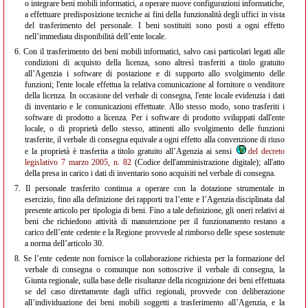
o integrare beni mobili informatici, a operare nuove configurazioni informatiche,
a effettuare predisposizione tecniche ai fini della funzionalità degli uffici in vista
del trasferimento del personale. I beni sostituiti sono posti a ogni effetto
nell’immediata disponibilità dell’ente locale.
6.
Con il trasferimento dei beni mobili informatici, salvo casi particolari legati alle
condizioni di acquisto della licenza, sono altresì trasferiti a titolo gratuito
all’Agenzia i software di postazione e di supporto allo svolgimento delle
funzioni; l'ente locale effettua la relativa comunicazione al fornitore o venditore
della licenza. In occasione del verbale di consegna, l'ente locale evidenzia i dati
di inventario e le comunicazioni effettuate. Allo stesso modo, sono trasferiti i
software di prodotto a licenza. Per i software di prodotto sviluppati dall'ente
locale, o di proprietà dello stesso, attinenti allo svolgimento delle funzioni
trasferite, il verbale di consegna equivale a ogni effetto alla convenzione di riuso
e la proprietà è trasferita a titolo gratuito all’Agenzia ai sensi
del decreto
legislativo 7 marzo 2005, n. 82
(Codice dell'amministrazione digitale); all'atto
della presa in carico i dati di inventario sono acquisiti nel verbale di consegna.
7.
Il personale trasferito continua a operare con la dotazione strumentale in
esercizio, fino alla definizione dei rapporti tra l’ente e l’Agenzia disciplinata dal
presente articolo per tipologia di beni. Fino a tale definizione, gli oneri relativi ai
beni che richiedono attività di manutenzione per il funzionamento restano a
carico dell’ente cedente e la Regione provvede al rimborso delle spese sostenute
a norma dell’articolo 30.
8.
Se l’ente cedente non fornisce la collaborazione richiesta per la formazione del
verbale di consegna o comunque non sottoscrive il verbale di consegna, la
Giunta regionale, sulla base delle risultanze della ricognizione dei beni effettuata
se del caso direttamente dagli uffici regionali, provvede con deliberazione
all’individuazione dei beni mobili soggetti a trasferimento all’Agenzia, e la