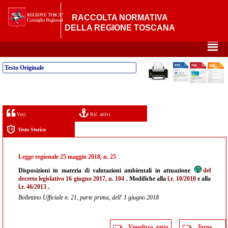
RACCOLTA NORMATIVA
DELLA REGIONE TOSCANA
²
Testo Originale
Voci
Rif. attivi
Testo Storico
Legge regionale 25 maggio 2018, n. 25
Disposizioni in materia di valutazioni ambientali in attuazione
del
decreto legislativo 16 giugno 2017, n. 104
. Modifiche alla
l.r. 10/2010
e alla
l.r. 46/2013
.
Bollettino Ufficiale n. 21, parte prima, dell' 1 giugno 2018
Visualizza tutto
Torna