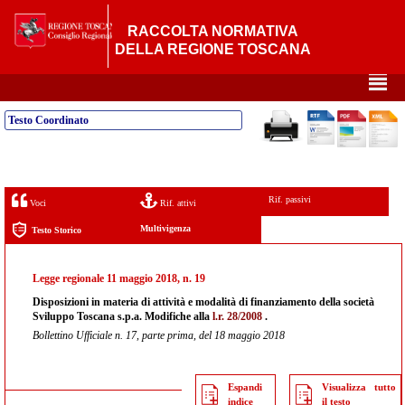
RACCOLTA NORMATIVA
DELLA REGIONE TOSCANA
²
Testo Coordinato
Rif. passivi
Voci
Rif. attivi
Multivigenza
Testo Storico
Legge regionale 11 maggio 2018, n. 19
Disposizioni in materia di attività e modalità di finanziamento della società
Sviluppo Toscana s.p.a. Modifiche alla
l.r. 28/2008
.
Bollettino Ufficiale n. 17, parte prima, del 18 maggio 2018
Espandi
Visualizza tutto
indice
il testo