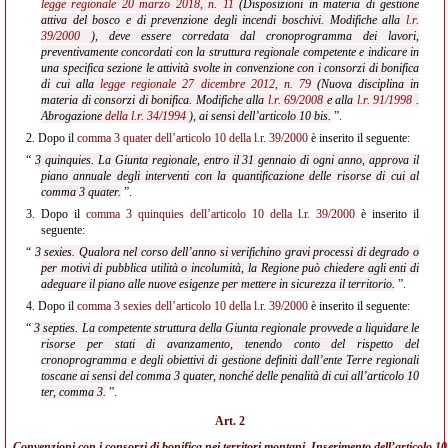
legge regionale 20 marzo 2018, n. 11
(Disposizioni in materia di gestione
attiva del bosco e di prevenzione degli incendi boschivi. Modifiche alla
l.r.
39/2000
), deve essere corredata dal
cronoprogramma dei lavori,
preventivamente concordati con la struttura regionale competente e indicare in
una specifica sezione le attività svolte in convenzione con i consorzi di bonifica
di cui alla
legge regionale 27 dicembre 2012, n. 79
(Nuova disciplina in
materia di consorzi di bonifica. Modifiche alla
l.r. 69/2008
e alla
l.r. 91/1998
.
Abrogazione
della l.r. 34/1994
), ai sensi dell’articolo 10 bis.
”.
2.
Dopo il
comma 3 quater dell’articolo 10 della l.r. 39/2000
è inserito il seguente:
“
3 quinquies. La Giunta regionale, entro il 31 gennaio di ogni anno, approva il
piano annuale degli interventi con la quantificazione delle risorse di cui al
comma 3 quater.
”.
3.
Dopo il
comma 3 quinquies dell’articolo 10 della l.r. 39/2000
è inserito il
seguente:
“
3 sexies. Qualora nel corso dell’anno si verifichino gravi processi di degrado o
per motivi di pubblica utilità o incolumità, la Regione può chiedere agli enti di
adeguare il piano alle nuove esigenze per mettere in sicurezza il territorio.
”.
4.
Dopo il
comma 3 sexies dell’articolo 10 della l.r. 39/2000
è inserito il seguente:
“
3 septies. La competente struttura della Giunta regionale provvede a liquidare le
risorse per stati di avanzamento, tenendo conto del rispetto del
cronoprogramma e degli obiettivi di gestione definiti dall’ente Terre regionali
toscane ai sensi del comma 3 quater, nonché delle penalità di cui all’articolo 10
ter, comma 3.
”.
Art. 2
Convenzioni con i consorzi di bonifica nei territori montani. Inserimento dell’
articolo 10