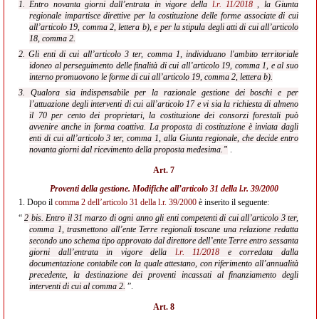
1. Entro novanta giorni dall’entrata in vigore della
l.r. 11/2018
, la Giunta
regionale impartisce direttive per la costituzione delle forme associate di cui
all’articolo 19, comma 2, lettera b), e per la stipula degli atti di cui all’articolo
18, comma 2.
2. Gli enti di cui all’articolo 3 ter, comma 1, individuano l'ambito territoriale
idoneo al perseguimento delle finalità di cui all’articolo 19, comma 1, e al suo
interno promuovono le forme di cui all’articolo 19, comma 2, lettera b).
3. Qualora sia indispensabile per la razionale gestione dei boschi e per
l’attuazione degli interventi di cui all’articolo 17 e vi sia la richiesta di almeno
il 70 per cento dei proprietari, la costituzione dei consorzi forestali può
avvenire anche in forma coattiva. La proposta di costituzione è inviata dagli
enti di cui all’articolo 3 ter, comma 1, alla Giunta regionale, che decide entro
novanta giorni dal ricevimento della proposta medesima.”
.
Art. 7
Proventi della gestione. Modifiche all’
articolo 31 della l.r. 39/2000
1.
Dopo il
comma 2 dell’articolo 31 della l.r. 39/2000
è inserito il seguente:
“
2 bis. Entro il 31 marzo di ogni anno gli enti competenti di cui all’articolo 3 ter,
comma 1, trasmettono all’ente Terre regionali toscane una relazione redatta
secondo uno schema tipo approvato dal direttore dell’ente Terre entro sessanta
giorni dall’entrata in vigore della
l.r. 11/2018
e corredata dalla
documentazione contabile con la quale attestano, con riferimento all’annualità
precedente, la destinazione dei proventi incassati al finanziamento degli
interventi di cui al comma 2.
”.
Art. 8