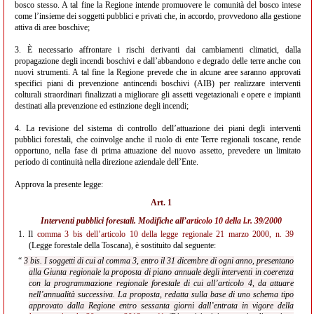
bosco stesso. A tal fine la Regione intende promuovere le comunità del bosco intese
come l’insieme dei soggetti pubblici e privati che, in accordo, provvedono alla gestione
attiva di aree boschive;
3. È necessario affrontare i rischi derivanti dai cambiamenti climatici, dalla
propagazione degli incendi boschivi e dall’abbandono e degrado delle terre anche con
nuovi strumenti. A tal fine la Regione prevede che in alcune aree saranno approvati
specifici piani di prevenzione antincendi boschivi (AIB) per realizzare interventi
colturali straordinari finalizzati a migliorare gli assetti vegetazionali e opere e impianti
destinati alla prevenzione ed estinzione degli incendi;
4. La revisione del sistema di controllo dell’attuazione dei piani degli interventi
pubblici forestali, che coinvolge anche il ruolo di ente Terre regionali toscane, rende
opportuno, nella fase di prima attuazione del nuovo assetto, prevedere un limitato
periodo di continuità nella direzione aziendale dell’Ente.
Approva la presente legge:
Art. 1
Interventi pubblici forestali. Modifiche all’
articolo 10 della l.r. 39/2000
1.
Il
comma 3 bis dell’articolo 10 della legge regionale 21 marzo 2000, n. 39
(Legge forestale della Toscana), è sostituito dal seguente:
“
3 bis. I soggetti di cui al comma 3, entro il 31 dicembre di ogni anno, presentano
alla Giunta regionale la proposta di piano annuale degli interventi in coerenza
con la programmazione regionale forestale di cui all’articolo 4, da attuare
nell’annualità successiva. La proposta, redatta sulla base di uno schema tipo
approvato dalla Regione entro sessanta giorni dall’entrata in vigore della