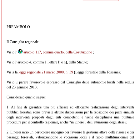
PREAMBOLO
Il Consiglio regionale
Visto l’
articolo 117, comma quarto, della Costituzione
;
Visto l’articolo 4, comma 1, lettere l) e n), dello Statuto;
Vista la
legge regionale 21 marzo 2000, n. 39
(Legge forestale della Toscana);
Visto il parere favorevole espresso dal Consiglio delle autonomie locali nella seduta
del 23 gennaio 2018;
Considerato quanto segue:
1. Al fine di garantire una più efficace ed efficiente realizzazione degli interventi
pubblici forestali sono previste alcune disposizioni per la redazione dei piani annuali
degli interventi proposti dagli enti competenti e viene disciplinata una puntuale
procedura per il controllo regionale, anche “in itinere”, dell’attuazione degli stessi;
2. È necessario un particolare impegno per favorire la gestione attiva delle risorse e dei
paesaggi forestali, valorizzandone le vocazioni locali e il ruolo multifunzionale del