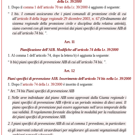
della l.r. 39/2000
1.
Dopo il
comma 1 dell’articolo 70 ter della l.r. 39/2000
è aggiunto il seguente:
“
1 bis. I comuni assicurano che i piani comunali di protezione civile di cui
all’
articolo 8 della legge regionale 29 dicembre 2003, n. 67
(Ordinamento del
sistema regionale della protezione civile e disciplina della relativa attività),
siano coerenti con gli interventi previsti dai piani specifici di prevenzione AIB di
cui all’articolo 74 bis.
”.
Art. 11
Pianificazione dell’AIB. Modifiche all’
articolo 74 della l.r. 39/2000
1.
Al comma 1 dell’articolo 74, dopo la lettera b) è aggiunta la seguente:
“
b bis) piani specifici di prevenzione AIB di cui all’articolo 74 bis.
”.
Art. 12
Piani specifici di prevenzione AIB. Inserimento dell’
articolo 74 bis nella l.r. 39/2000
1.
Dopo l’
articolo 74 della l.r. 39/2000
è inserito il seguente:
“
Art. 74 bis Piani specifici di prevenzione AIB
1. Nelle aree individuate dal piano AIB sono approvati dalla Giunta regionale i
piani specifici di prevenzione AIB riferiti a un periodo minimo di dieci anni. Il
piano specifico di prevenzione può essere aggiornato nell’arco temporale della
sua validità. Il regolamento forestale disciplina le modalità per la realizzazione
dei piani specifici di prevenzione AIB.
2. I piani specifici di prevenzione AIB di cui al comma 1 prevedono, in particolare:
a) gli interventi colturali straordinari per migliorare gli assetti vegetazionali degli