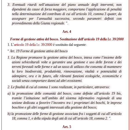
3. Eventuali ritardi nell’attuazione del piano annuale degli interventi, non
dipendenti da cause di forza maggiore, comportano l’applicazione di penalità
nella determinazione del contributo di cui all’articolo 10, comma 3 quater, da
assegnare per l’annualità successiva, secondo parametri definiti con
provvedimento della Giunta regionale.
”.
Art. 4
Forme di gestione attiva del bosco. Sostituzione dell’
articolo 19 della l.r. 39/2000
1.
L’
articolo 19 della l.r. 39/2000
è sostituito dal seguente:
“
Art. 19 Forme di gestione attiva del bosco
1. La Regione promuove la gestione attiva del bosco, intesa come l’insieme delle
azioni selvicolturali volte a garantire una gestione e uso delle foreste e dei
terreni forestali nelle forme e ad un tasso di utilizzo che consenta di mantenere
la loro biodiversità, produttività, rinnovazione, vitalità e potenzialità di
adempiere, ora e in futuro, alle rilevanti funzioni ecologiche, economiche e
sociali senza comportare danni ad altri ecosistemi.
2. Le finalità di cui al comma 1 sono realizzate, in particolare, attraverso:
a) la promozione delle comunità del bosco, come definite all’articolo 19 bis,
tramite l’istituzione nell’ambito del sistema informativo regionale di una
sezione dedicata a favorire l’incontro tra i proprietari dei boschi, le imprese
boschive e gli altri soggetti interessati alla gestione del bosco;
b) la promozione delle forme di gestione associata fra i soggetti di cui all’articolo
18, comma 1, e della stipula degli atti di cui all’articolo 18, comma 2.
”.
Art. 5