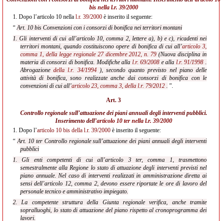
bis nella l.r. 39/2000
1.
Dopo l’articolo 10 nella
l.r. 39/2000
è inserito il seguente:
“
Art. 10 bis Convenzioni con i consorzi di bonifica nei territori montani
1. Gli interventi di cui all’articolo 10, comma 2, lettere a), b) e c), ricadenti nei
territori montani, quando costituiscono opere di bonifica di cui all’
articolo 3,
comma 1, della legge regionale 27 dicembre 2012, n. 79
(Nuova disciplina in
materia di consorzi di bonifica. Modifiche alla
l.r. 69/2008
e alla
l.r. 91/1998
.
Abrogazione
della l.r. 34/1994
), secondo quanto previsto nel piano delle
attività di bonifica, sono realizzate anche dai consorzi di bonifica con le
convenzioni di cui all’
articolo 23, comma 3, della l.r. 79/2012
.
”.
Art. 3
Controllo regionale sull’attuazione dei piani annuali degli interventi pubblici.
Inserimento dell’
articolo 10 ter nella l.r. 39/2000
1.
Dopo l’
articolo 10 bis della l.r. 39/2000
è inserito il seguente:
“
Art. 10 ter Controllo regionale sull’attuazione dei piani annuali degli interventi
pubblici
1. Gli enti competenti di cui all’articolo 3 ter, comma 1, trasmettono
semestralmente alla Regione lo stato di attuazione degli interventi previsti nel
piano annuale. Nel caso di interventi realizzati in amministrazione diretta ai
sensi dell’articolo 12, comma 2, devono essere riportate le ore di lavoro del
personale tecnico e amministrativo impiegato.
2. La competente struttura della Giunta regionale verifica, anche tramite
sopralluoghi, lo stato di attuazione del piano rispetto al cronoprogramma dei
lavori.