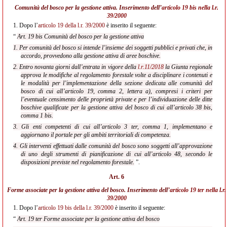
Comunità del bosco per la gestione attiva. Inserimento dell’
articolo 19 bis nella l.r.
39/2000
1.
Dopo l’
articolo 19 della l.r. 39/2000
è inserito il seguente:
“
Art. 19 bis Comunità del bosco per la gestione attiva
1. Per comunità del bosco si intende l’insieme dei soggetti pubblici e privati che, in
accordo, provvedono alla gestione attiva di aree boschive.
2. Entro novanta giorni dall’entrata in vigore della
l.r.11/2018
la Giunta regionale
approva le modifiche al regolamento forestale volte a disciplinare i contenuti e
le modalità per l’implementazione della sezione dedicata alle comunità del
bosco di cui all’articolo 19, comma 2, lettera a), compresi i criteri per
l’eventuale censimento delle proprietà private e per l’individuazione delle ditte
boschive qualificate per la gestione attiva del bosco di cui all’articolo 38 bis,
comma 1 bis.
3. Gli enti competenti di cui all’articolo 3 ter, comma 1, implementano e
aggiornano il portale per gli ambiti territoriali di competenza.
4. Gli interventi effettuati dalle comunità del bosco sono soggetti all’approvazione
di uno degli strumenti di pianificazione di cui all’articolo 48, secondo le
disposizioni previste nel regolamento forestale.
”.
Art. 6
Forme associate per la gestione attiva del bosco. Inserimento dell’
articolo 19 ter nella l.r.
39/2000
1.
Dopo l’
articolo 19 bis della l.r. 39/2000
è inserito il seguente:
“
Art. 19 ter Forme associate per la gestione attiva del bosco