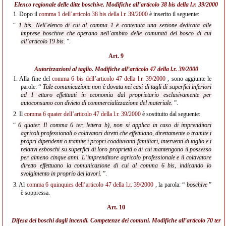
Elenco regionale delle ditte boschive. Modifiche all’
articolo 38 bis della l.r. 39/2000
1.
Dopo il
comma 1 dell’articolo 38 bis della l.r. 39/2000
è inserito il seguente:
“
1 bis. Nell’elenco di cui al comma 1 è contenuta una sezione dedicata alle
imprese boschive che operano nell’ambito delle comunità del bosco di cui
all’articolo 19 bis.
”.
Art. 9
Autorizzazioni al taglio. Modifiche all’
articolo 47 della l.r. 39/2000
1.
Alla fine del
comma 6 bis dell’articolo 47 della l.r. 39/2000
, sono aggiunte le
parole: “
Tale comunicazione non è dovuta nei casi di tagli di superfici inferiori
ad 1 ettaro effettuati in economia dal proprietario esclusivamente per
autoconsumo con divieto di commercializzazione del materiale.
”.
2.
Il
comma 6 quater dell’articolo 47 della l.r. 39/2000
è sostituito dal seguente:
“
6 quater. Il comma 6 ter, lettera b), non si applica in caso di imprenditori
agricoli professionali o coltivatori diretti che effettuano, direttamente o tramite i
propri dipendenti o tramite i propri coadiuvanti familiari, interventi di taglio e i
relativi esboschi su superfici di loro proprietà o di cui mantengono il possesso
per almeno cinque anni. L’imprenditore agricolo professionale e il coltivatore
diretto effettuano la comunicazione di cui al comma 6 bis, indicando lo
svolgimento in proprio dei lavori.
”.
3.
Al
comma 6 quinquies dell’articolo 47 della l.r. 39/2000
, la parola: “
boschive
”
è soppressa.
Art. 10
Difesa dei boschi dagli incendi. Competenze dei comuni. Modifiche all’
articolo 70 ter