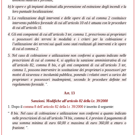
ambienti naturali e forestali;
b) le opere e gli impianti destinati alla prevenzione ed estinzione degli incendi e la
loro puntuale localizzazione.
3. La realizzazione degli interventi e delle opere di cui al comma 2 costituisce
intervento pubblico forestale di cui all’articolo 10 ed è attuata con le procedure
di cui all’articolo 11.
4. Gli enti competenti di cui all’articolo 3 ter, comma 1, prescrivono ai proprietari
o possessori dei terreni le modalità e i criteri per la coltivazione e
l’utilizzazione dei terreni sui quali sono stati realizzati gli interventi e le opere
di cui al comma 2.
5. Nel caso di coltivazione e utilizzazione non conformi a quanto indicato nelle
prescrizioni di cui al comma 4, si applica la sanzione amministrativa di cui
all’articolo 82, comma 8 bis, e gli enti competenti di cui all’articolo 3 ter,
comma 1, possono intervenire in sostituzione dei proprietari o possessori per
motivi di sicurezza e incolumità pubblica, ponendo i relativi oneri a carico dei
proprietari e possessori inadempienti, secondo le procedure definite nel
regolamento forestale.
”.
Art. 13
Sanzioni. Modifiche all’
articolo 82 della l.r. 39/2000
1.
Dopo il
comma 8 dell’articolo 82 della l.r. 39/2000
è inserito il seguente:
“
8 bis. Nel caso di coltivazione e utilizzazione non conformi a quanto indicato
nelle prescrizioni di cui all’articolo 74 bis, comma 4, è previsto il pagamento di
una somma minima di euro 60,00 e massima di euro 360,00 a ettaro o
frazione.
”.