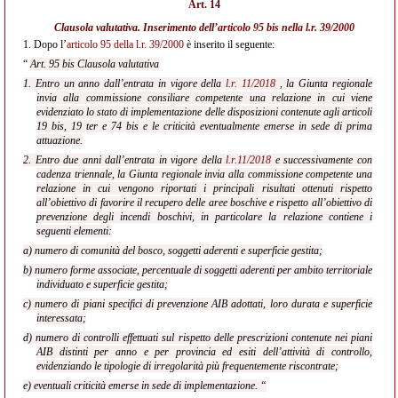
Art. 14
Clausola valutativa. Inserimento dell’
articolo 95 bis nella l.r. 39/2000
1.
Dopo l’
articolo 95 della l.r. 39/2000
è inserito il seguente:
“
Art. 95 bis Clausola valutativa
1. Entro un anno dall’entrata in vigore della
l.r. 11/2018
, la Giunta regionale
invia alla commissione consiliare competente una relazione in cui viene
evidenziato lo stato di implementazione delle disposizioni contenute agli articoli
19 bis, 19 ter e 74 bis e le criticità eventualmente emerse in sede di prima
attuazione.
2. Entro due anni dall’entrata in vigore della
l.r.11/2018
e successivamente con
cadenza triennale, la Giunta regionale invia alla commissione competente una
relazione in cui vengono riportati i principali risultati ottenuti rispetto
all’obiettivo di favorire il recupero delle aree boschive e rispetto all’obiettivo di
prevenzione degli incendi boschivi, in particolare la relazione contiene i
seguenti elementi:
a) numero di comunità del bosco, soggetti aderenti e superficie gestita;
b) numero forme associate, percentuale di soggetti aderenti per ambito territoriale
individuato e superficie gestita;
c) numero di piani specifici di prevenzione AIB adottati, loro durata e superficie
interessata;
d) numero di controlli effettuati sul rispetto delle prescrizioni contenute nei piani
AIB distinti per anno e per provincia ed esiti dell’attività di controllo,
evidenziando le tipologie di irregolarità più frequentemente riscontrate;
e) eventuali criticità emerse in sede di implementazione. “